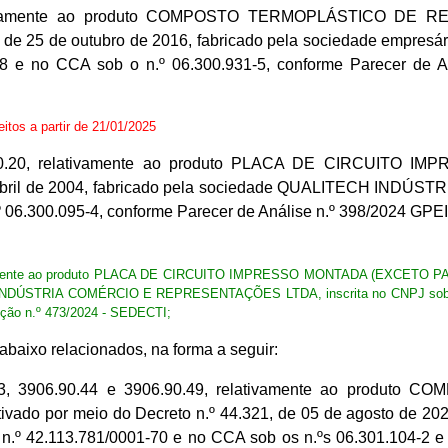
relativamente ao produto COMPOSTO TERMOPLÁSTICO 
7, de 25 de outubro de 2016, fabricado pela sociedade 
08 e no CCA sob o n.º 06.300.931-5, conforme Parecer de 
feitos a partir de 21/01/2025
5.90.20, relativamente ao produto PLACA DE CIRCUITO
 de abril de 2004, fabricado pela sociedade QUALITECH I
º 06.300.095-4, conforme Parecer de Análise n.º 398/2024 GP
ivamente ao produto PLACA DE CIRCUITO IMPRESSO MONTADA (EXCETO PARA 
H INDÚSTRIA COMÉRCIO E REPRESENTAÇÕES LTDA, inscrita no CNPJ sob o n
ção n.º 473/2024 - SEDECTI;
aixo relacionados, na forma a seguir:
90.43, 3906.90.44 e 3906.90.49, relativamente ao pro
 por meio do Decreto n.º 44.321, de 05 de agosto de 20
 42.113.781/0001-70 e no CCA sob os n.ºs 06.301.104-2 e 0