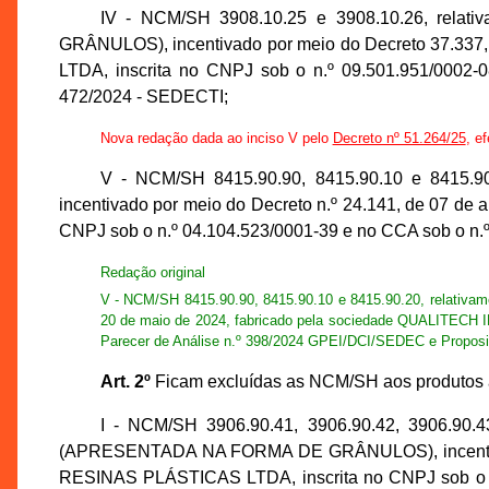
IV - NCM/SH 3908.10.25 e 3908.10.26, 
GRÂNULOS), incentivado por meio do Decreto 37.33
LTDA, inscrita no CNPJ sob o n.º 09.501.951/0002-
472/2024 - SEDECTI;
Nova redação dada ao inciso V pelo
Decreto nº 51.264/25
, e
V - NCM/SH 8415.90.90, 8415.90.10 e 841
incentivado por meio do Decreto n.º 24.141, de 07
CNPJ sob o n.º 04.104.523/0001-39 e no CCA sob o n.
Redação original
V - NCM/SH 8415.90.90, 8415.90.10 e 8415.90.20, relat
20 de maio de 2024, fabricado pela sociedade QUALITEC
Parecer de Análise n.º 398/2024 GPEI/DCI/SEDEC e Proposi
Art. 2º
Ficam excluídas as NCM/SH aos produtos ab
I - NCM/SH 3906.90.41, 3906.90.42, 3906.
(APRESENTADA NA FORMA DE GRÂNULOS), incentivado
RESINAS PLÁSTICAS LTDA, inscrita no CNPJ sob o n.º