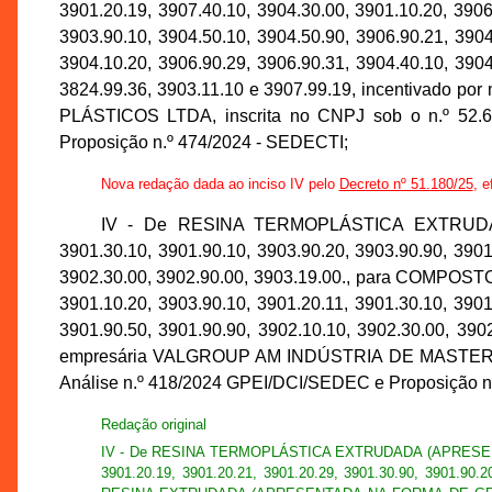
3901.20.19, 3907.40.10, 3904.30.00, 3901.10.20, 3906
3903.90.10, 3904.50.10, 3904.50.90, 3906.90.21, 3904
3904.10.20, 3906.90.29, 3906.90.31, 3904.40.10, 3904
3824.99.36, 3903.11.10 e 3907.99.19, incentivado p
PLÁSTICOS LTDA, inscrita no CNPJ sob o n.º 52.6
Proposição n.º 474/2024 - SEDECTI;
Nova redação dada ao inciso IV pelo
Decreto nº 51.180/25
, e
IV - De RESINA TERMOPLÁSTICA EXTRUDADA
3901.30.10, 3901.90.10, 3903.90.20, 3903.90.90, 3901
3902.30.00, 3902.90.00, 3903.19.00., para CO
3901.10.20, 3903.90.10, 3901.20.11, 3901.30.10, 3901
3901.90.50, 3901.90.90, 3902.10.10, 3902.30.00, 390
empresária VALGROUP AM INDÚSTRIA DE MASTERBATCH
Análise n.º 418/2024 GPEI/DCI/SEDEC e Proposição n
Redação original
IV - De RESINA TERMOPLÁSTICA EXTRUDADA (APRESENTADA 
3901.20.19, 3901.20.21, 3901.20.29, 3901.30.90, 3901.9