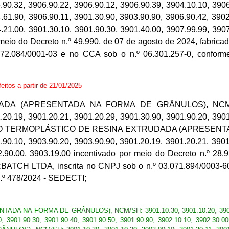
.90.32, 3906.90.22, 3906.90.12, 3906.90.39, 3904.10.10, 3906
.61.90, 3906.90.11, 3901.30.90, 3903.90.90, 3906.90.42, 3902
.21.00, 3901.30.10, 3901.90.30, 3901.40.00, 3907.99.99, 3907
or meio do Decreto n.º 49.990, de 07 de agosto de 2024, fa
72.084/0001-03 e no CCA sob o n.º 06.301.257-0, conform
feitos a partir de 21/01/2025
 (APRESENTADA NA FORMA DE GRÂNULOS), NCM/SH: 390
.20.19, 3901.20.21, 3901.20.29, 3901.30.90, 3901.90.20, 3901
MPOSTO TERMOPLÁSTICO DE RESINA EXTRUDADA (APRESENT
.90.10, 3903.90.20, 3903.90.90, 3901.20.19, 3901.20.21, 3901
2.90.00, 3903.19.00 incentivado por meio do Decreto n.º 28.
 LTDA, inscrita no CNPJ sob o n.º 03.071.894/0003-60 e 
.º 478/2024 - SEDECTI;
NA FORMA DE GRÂNULOS), NCM/SH: 3901.10.30, 3901.10.20, 3903.90.10
0.20, 3901.90.30, 3901.90.40, 3901.90.50, 3901.90.90, 3902.10.10, 390