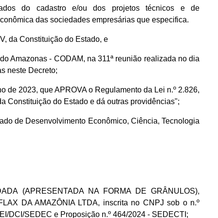
dos do cadastro e/ou dos projetos técnicos e de
econômica das sociedades empresárias que especifica.
IV, da Constituição do Estado, e
 do Amazonas - CODAM, na 311ª reunião realizada no dia
s neste Decreto;
ulho de 2023, que APROVA o Regulamento da Lei n.º 2.826,
 Constituição do Estado e dá outras providências";
Estado de Desenvolvimento Econômico, Ciência, Tecnologia
TRUDADA (APRESENTADA NA FORMA DE GRÂNULOS),
TA FLAX DA AMAZÔNIA LTDA, inscrita no CNPJ sob o n.º
GPEI/DCI/SEDEC e Proposição n.º 464/2024 - SEDECTI;