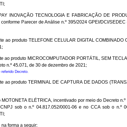
TI;
a LUXPAY INOVAÇÃO TECNOLOGIA E FABRICAÇÃO DE PRODUT
, conforme Parecer de Análise n.º 395/2024 GPEI/DCI/SEDEC 
vamente ao produto TELEFONE CELULAR DIGITAL COMBINAD
1;
ivamente ao produto MICROCOMPUTADOR PORTÁTIL, SEM TE
o n.º 45.071, de 30 de dezembro de 2021;
referido Decreto.
amente ao produto TERMINAL DE CAPTURA DE DADOS (TRANSA
to MOTONETA ELÉTRICA, incentivado por meio do Decreto n.º 4
 sob o n.º 04.817.052/0001-06 e no CCA sob o n.º 06.2
TI;
 na forma a seguir: