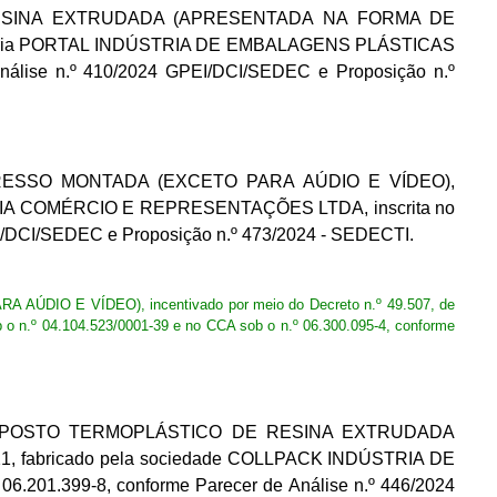
DE RESINA EXTRUDADA (APRESENTADA NA FORMA DE
empresária PORTAL INDÚSTRIA DE EMBALAGENS PLÁSTICAS
Análise n.º 410/2024 GPEI/DCI/SEDEC e Proposição n.º
 IMPRESSO MONTADA (EXCETO PARA AÚDIO E VÍDEO),
NDÚSTRIA COMÉRCIO E REPRESENTAÇÕES LTDA, inscrita no
EI/DCI/SEDEC e Proposição n.º 473/2024 - SEDECTI.
AÚDIO E VÍDEO), incentivado por meio do Decreto n.º 49.507, de
.º 04.104.523/0001-39 e no CCA sob o n.º 06.300.095-4, conforme
duto COMPOSTO TERMOPLÁSTICO DE RESINA EXTRUDADA
21, fabricado pela sociedade COLLPACK INDÚSTRIA DE
6.201.399-8, conforme Parecer de Análise n.º 446/2024