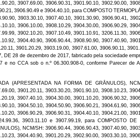
.90.20, 3907.69.00, 3906.90.31, 3901.90.10, 3902.90.00, 3908
, 3906.90.21, 3906.90.49 e 3904.40.10, para COMPOSTO 
, 3903.30.10, 3907.40.10, 3901.30.90, 3906.90.41, 3902.1
.10.10, 3906.10.00, 3908.10.29, 3904.30.00, 3906.90.29, 3904
.99.99, 3902.10.20, 3907.10.49, 3901.10.91, 3206.11.30, 3906
.10.92, 3904.40.90, 3906.90.44, 3908.90.90, 3907.40.90, 3901
.20.11, 3901.20.29, 3903.19.00, 3907.61.00, 3906.90.11, 3901
8.567, DE 28 de dezembro de 2017, fabricado pela socied
27 e no CCA sob o n.º 06.300.908-0, conforme Parecer de 
A (APRESENTADA NA FORMA DE GRÂNULOS), NCM/SH: 39
.69.00, 3901.20.11, 3903.30.20, 3901.90.10, 3908.10.23, 3904
.20.19, 3907.40.10, 3904.30.00, 3901.10.20, 3906.90.32, 3906
.90.10, 3904.50.10, 3904.50.90, 3906.90.21, 3904.61.90, 3906
.10.20, 3906.90.29, 3906.90.31, 3904.40.10, 3904.21.00, 3901
0, 3824.99.36, 3903.11.10 e 3907.99.19, para COMPOS
NCM/SH: 3906.90.44, 3906.90.43, 3907.40.90, 3903.19.00
.10.23, 3904.40.90, 3901.20.29, 3902.90.00, 3903.30.10, 3906