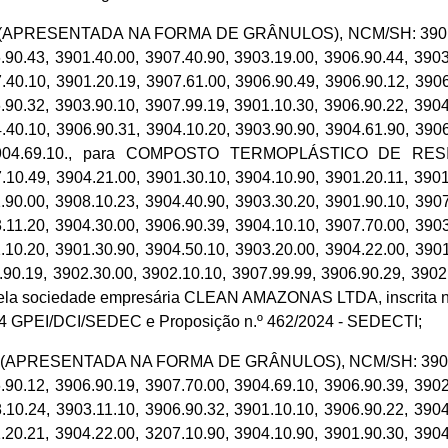
RESENTADA NA FORMA DE GRÂNULOS), NCM/SH: 3901.90.30,
.90.43, 3901.40.00, 3907.40.90, 3903.19.00, 3906.90.44, 3903
.40.10, 3901.20.19, 3907.61.00, 3906.90.49, 3906.90.12, 3906
.90.32, 3903.90.10, 3907.99.19, 3901.10.30, 3906.90.22, 3904
.40.10, 3906.90.31, 3904.10.20, 3903.90.90, 3904.61.90, 3906
10.29, 3904.69.10., para COMPOSTO TERMOPLÁSTICO 
.49, 3904.21.00, 3901.30.10, 3904.10.90, 3901.20.11, 3901.
.90.00, 3908.10.23, 3904.40.90, 3903.30.20, 3901.90.10, 3907
.11.20, 3904.30.00, 3906.90.39, 3904.10.10, 3907.70.00, 3903
.10.20, 3901.30.90, 3904.50.10, 3903.20.00, 3904.22.00, 3901
.90.19, 3902.30.00, 3902.10.10, 3907.99.99, 3906.90.29, 3902
o pela sociedade empresária CLEAN AMAZONAS LTDA, inscrita n
024 GPEI/DCI/SEDEC e Proposição n.º 462/2024 - SEDECTI;
PRESENTADA NA FORMA DE GRÂNULOS), NCM/SH: 3904.61.90,
.90.12, 3906.90.19, 3907.70.00, 3904.69.10, 3906.90.39, 3902
.10.24, 3903.11.10, 3906.90.32, 3901.10.10, 3906.90.22, 3904
.20.21, 3904.22.00, 3207.10.90, 3904.10.90, 3901.90.30, 3904