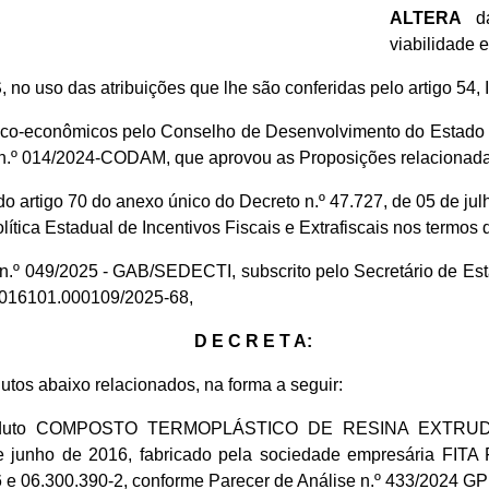
ALTERA
da
viabilidade 
S
, no uso das atribuições que lhe são conferidas pelo artigo 54, 
nico-econômicos pelo Conselho de Desenvolvimento do Estado
n.º 014/2024-CODAM, que aprovou as Proposições relacionada
do artigo 70 do anexo único do Decreto n.º 47.727, de 05 de j
a Estadual de Incentivos Fiscais e Extrafiscais nos termos da
io n.º 049/2025 - GAB/SEDECTI, subscrito pelo Secretário de 
1.016101.000109/2025-68,
D E C R E T A:
os abaixo relacionados, na forma a seguir:
 ao produto COMPOSTO TERMOPLÁSTICO DE RESINA EX
 de junho de 2016, fabricado pela sociedade empresária FI
6 e 06.300.390-2, conforme Parecer de Análise n.º 433/2024 