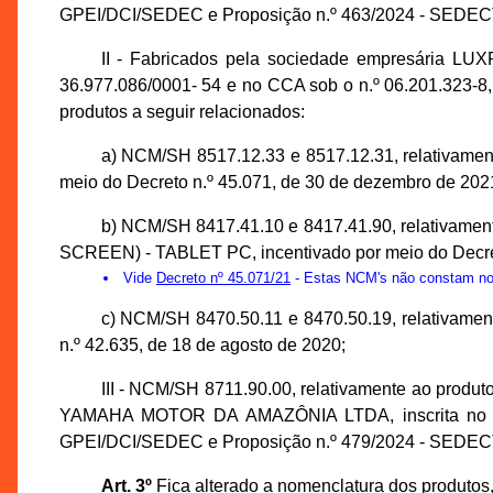
GPEI/DCI/SEDEC e Proposição n.º 463/2024 - SEDEC
II - Fabricados pela sociedade empresári
36.977.086/0001- 54 e no CCA sob o n.º 06.201.323-8
produtos a seguir relacionados:
a) NCM/SH 8517.12.33 e 8517.12.31, relati
meio do Decreto n.º 45.071, de 30 de dezembro de 202
b) NCM/SH 8417.41.10 e 8417.41.90, relat
SCREEN) - TABLET PC, incentivado por meio do Decret
Vide
Decreto nº 45.071/21
- Estas NCM's não constam no 
c) NCM/SH 8470.50.11 e 8470.50.19, relativ
n.º 42.635, de 18 de agosto de 2020;
III - NCM/SH 8711.90.00, relativamente ao produ
YAMAHA MOTOR DA AMAZÔNIA LTDA, inscrita no CNPJ
GPEI/DCI/SEDEC e Proposição n.º 479/2024 - SEDEC
Art. 3º
Fica alterado a nomenclatura dos produtos,