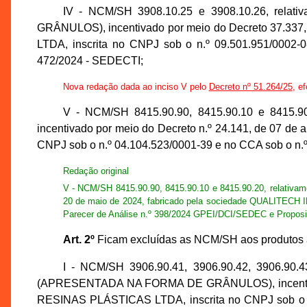
IV - NCM/SH 3908.10.25 e 3908.10.26, 
GRÂNULOS), incentivado por meio do Decreto 37.33
LTDA, inscrita no CNPJ sob o n.º 09.501.951/0002-
472/2024 - SEDECTI;
Nova redação dada ao inciso V pelo
Decreto nº 51.264/25
, e
V - NCM/SH 8415.90.90, 8415.90.10 e 841
incentivado por meio do Decreto n.º 24.141, de 07
CNPJ sob o n.º 04.104.523/0001-39 e no CCA sob o n.
Redação original
V - NCM/SH 8415.90.90, 8415.90.10 e 8415.90.20, relat
20 de maio de 2024, fabricado pela sociedade QUALITEC
Parecer de Análise n.º 398/2024 GPEI/DCI/SEDEC e Proposi
Art. 2º
Ficam excluídas as NCM/SH aos produtos ab
I - NCM/SH 3906.90.41, 3906.90.42, 3906.
(APRESENTADA NA FORMA DE GRÂNULOS), incentivado
RESINAS PLÁSTICAS LTDA, inscrita no CNPJ sob o n.º