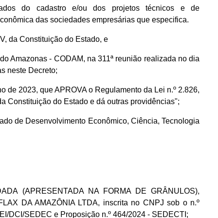
dos do cadastro e/ou dos projetos técnicos e de
econômica das sociedades empresárias que especifica.
IV, da Constituição do Estado, e
 do Amazonas - CODAM, na 311ª reunião realizada no dia
s neste Decreto;
ulho de 2023, que APROVA o Regulamento da Lei n.º 2.826,
 Constituição do Estado e dá outras providências";
Estado de Desenvolvimento Econômico, Ciência, Tecnologia
TRUDADA (APRESENTADA NA FORMA DE GRÂNULOS),
TA FLAX DA AMAZÔNIA LTDA, inscrita no CNPJ sob o n.º
GPEI/DCI/SEDEC e Proposição n.º 464/2024 - SEDECTI;