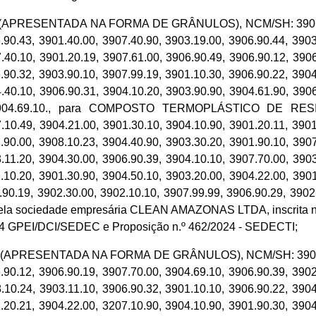
RESENTADA NA FORMA DE GRÂNULOS), NCM/SH: 3901.90.30,
.90.43, 3901.40.00, 3907.40.90, 3903.19.00, 3906.90.44, 3903
.40.10, 3901.20.19, 3907.61.00, 3906.90.49, 3906.90.12, 3906
.90.32, 3903.90.10, 3907.99.19, 3901.10.30, 3906.90.22, 3904
.40.10, 3906.90.31, 3904.10.20, 3903.90.90, 3904.61.90, 3906
10.29, 3904.69.10., para COMPOSTO TERMOPLÁSTICO 
.49, 3904.21.00, 3901.30.10, 3904.10.90, 3901.20.11, 3901.
.90.00, 3908.10.23, 3904.40.90, 3903.30.20, 3901.90.10, 3907
.11.20, 3904.30.00, 3906.90.39, 3904.10.10, 3907.70.00, 3903
.10.20, 3901.30.90, 3904.50.10, 3903.20.00, 3904.22.00, 3901
.90.19, 3902.30.00, 3902.10.10, 3907.99.99, 3906.90.29, 3902
o pela sociedade empresária CLEAN AMAZONAS LTDA, inscrita n
024 GPEI/DCI/SEDEC e Proposição n.º 462/2024 - SEDECTI;
PRESENTADA NA FORMA DE GRÂNULOS), NCM/SH: 3904.61.90,
.90.12, 3906.90.19, 3907.70.00, 3904.69.10, 3906.90.39, 3902
.10.24, 3903.11.10, 3906.90.32, 3901.10.10, 3906.90.22, 3904
.20.21, 3904.22.00, 3207.10.90, 3904.10.90, 3901.90.30, 3904