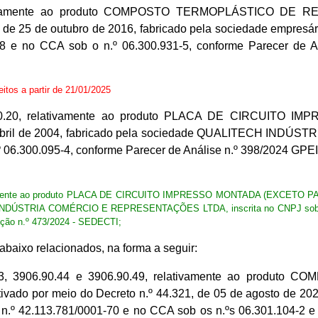
relativamente ao produto COMPOSTO TERMOPLÁSTICO 
7, de 25 de outubro de 2016, fabricado pela sociedade 
08 e no CCA sob o n.º 06.300.931-5, conforme Parecer de 
feitos a partir de 21/01/2025
5.90.20, relativamente ao produto PLACA DE CIRCUITO
 de abril de 2004, fabricado pela sociedade QUALITECH I
º 06.300.095-4, conforme Parecer de Análise n.º 398/2024 GP
ivamente ao produto PLACA DE CIRCUITO IMPRESSO MONTADA (EXCETO PARA 
H INDÚSTRIA COMÉRCIO E REPRESENTAÇÕES LTDA, inscrita no CNPJ sob o n
ção n.º 473/2024 - SEDECTI;
aixo relacionados, na forma a seguir:
90.43, 3906.90.44 e 3906.90.49, relativamente ao pro
 por meio do Decreto n.º 44.321, de 05 de agosto de 20
 42.113.781/0001-70 e no CCA sob os n.ºs 06.301.104-2 e 0