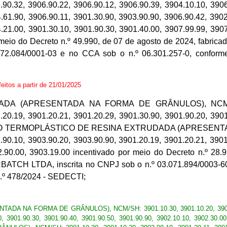
.90.32, 3906.90.22, 3906.90.12, 3906.90.39, 3904.10.10, 3906
.61.90, 3906.90.11, 3901.30.90, 3903.90.90, 3906.90.42, 3902
.21.00, 3901.30.10, 3901.90.30, 3901.40.00, 3907.99.99, 3907
or meio do Decreto n.º 49.990, de 07 de agosto de 2024, fa
72.084/0001-03 e no CCA sob o n.º 06.301.257-0, conform
feitos a partir de 21/01/2025
 (APRESENTADA NA FORMA DE GRÂNULOS), NCM/SH: 390
.20.19, 3901.20.21, 3901.20.29, 3901.30.90, 3901.90.20, 3901
MPOSTO TERMOPLÁSTICO DE RESINA EXTRUDADA (APRESENT
.90.10, 3903.90.20, 3903.90.90, 3901.20.19, 3901.20.21, 3901
2.90.00, 3903.19.00 incentivado por meio do Decreto n.º 28.
 LTDA, inscrita no CNPJ sob o n.º 03.071.894/0003-60 e 
.º 478/2024 - SEDECTI;
NA FORMA DE GRÂNULOS), NCM/SH: 3901.10.30, 3901.10.20, 3903.90.10
0.20, 3901.90.30, 3901.90.40, 3901.90.50, 3901.90.90, 3902.10.10, 390