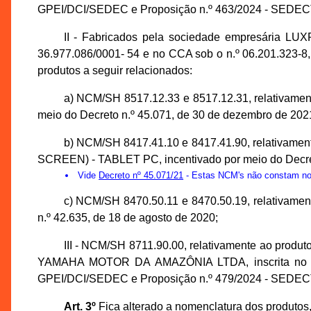
GPEI/DCI/SEDEC e Proposição n.º 463/2024 - SEDEC
II - Fabricados pela sociedade empresári
36.977.086/0001- 54 e no CCA sob o n.º 06.201.323-8
produtos a seguir relacionados:
a) NCM/SH 8517.12.33 e 8517.12.31, relati
meio do Decreto n.º 45.071, de 30 de dezembro de 202
b) NCM/SH 8417.41.10 e 8417.41.90, relat
SCREEN) - TABLET PC, incentivado por meio do Decret
Vide
Decreto nº 45.071/21
- Estas NCM's não constam no 
c) NCM/SH 8470.50.11 e 8470.50.19, relativ
n.º 42.635, de 18 de agosto de 2020;
III - NCM/SH 8711.90.00, relativamente ao produ
YAMAHA MOTOR DA AMAZÔNIA LTDA, inscrita no CNPJ
GPEI/DCI/SEDEC e Proposição n.º 479/2024 - SEDEC
Art. 3º
Fica alterado a nomenclatura dos produtos,