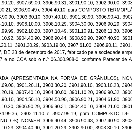
.90.20, 3907.69.00, 3906.90.31, 3901.90.10, 3902.90.00, 3908
, 3906.90.21, 3906.90.49 e 3904.40.10, para COMPOSTO 
, 3903.30.10, 3907.40.10, 3901.30.90, 3906.90.41, 3902.1
.10.10, 3906.10.00, 3908.10.29, 3904.30.00, 3906.90.29, 3904
.99.99, 3902.10.20, 3907.10.49, 3901.10.91, 3206.11.30, 3906
.10.92, 3904.40.90, 3906.90.44, 3908.90.90, 3907.40.90, 3901
.20.11, 3901.20.29, 3903.19.00, 3907.61.00, 3906.90.11, 3901
8.567, DE 28 de dezembro de 2017, fabricado pela socied
27 e no CCA sob o n.º 06.300.908-0, conforme Parecer de 
A (APRESENTADA NA FORMA DE GRÂNULOS), NCM/SH: 39
.69.00, 3901.20.11, 3903.30.20, 3901.90.10, 3908.10.23, 3904
.20.19, 3907.40.10, 3904.30.00, 3901.10.20, 3906.90.32, 3906
.90.10, 3904.50.10, 3904.50.90, 3906.90.21, 3904.61.90, 3906
.10.20, 3906.90.29, 3906.90.31, 3904.40.10, 3904.21.00, 3901
0, 3824.99.36, 3903.11.10 e 3907.99.19, para COMPOS
NCM/SH: 3906.90.44, 3906.90.43, 3907.40.90, 3903.19.00
.10.23, 3904.40.90, 3901.20.29, 3902.90.00, 3903.30.10, 3906