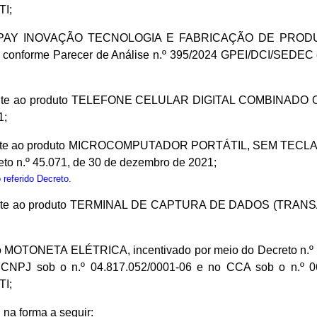
TI;
a LUXPAY INOVAÇÃO TECNOLOGIA E FABRICAÇÃO DE PRODUT
, conforme Parecer de Análise n.º 395/2024 GPEI/DCI/SEDEC 
vamente ao produto TELEFONE CELULAR DIGITAL COMBINAD
1;
ivamente ao produto MICROCOMPUTADOR PORTÁTIL, SEM TE
o n.º 45.071, de 30 de dezembro de 2021;
referido Decreto.
amente ao produto TERMINAL DE CAPTURA DE DADOS (TRANSA
to MOTONETA ELÉTRICA, incentivado por meio do Decreto n.º 4
 sob o n.º 04.817.052/0001-06 e no CCA sob o n.º 06.2
TI;
 na forma a seguir: