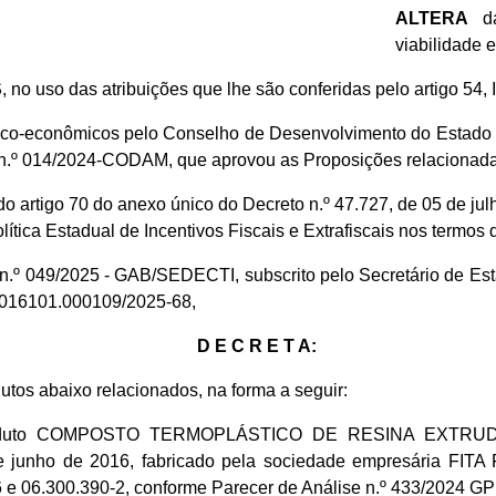
ALTERA
da
viabilidade 
S
, no uso das atribuições que lhe são conferidas pelo artigo 54, 
nico-econômicos pelo Conselho de Desenvolvimento do Estado
n.º 014/2024-CODAM, que aprovou as Proposições relacionada
do artigo 70 do anexo único do Decreto n.º 47.727, de 05 de j
a Estadual de Incentivos Fiscais e Extrafiscais nos termos da
io n.º 049/2025 - GAB/SEDECTI, subscrito pelo Secretário de 
1.016101.000109/2025-68,
D E C R E T A:
os abaixo relacionados, na forma a seguir:
 ao produto COMPOSTO TERMOPLÁSTICO DE RESINA EX
 de junho de 2016, fabricado pela sociedade empresária FI
6 e 06.300.390-2, conforme Parecer de Análise n.º 433/2024 