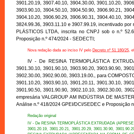
3901.20.19, 3907.40.10, 3904.30.00, 3901.10.20, 3906
3903.90.10, 3904.50.10, 3904.50.90, 3906.90.21, 3904
3904.10.20, 3906.90.29, 3906.90.31, 3904.40.10, 3904
3824.99.36, 3903.11.10 e 3907.99.19, incentivado p
PLÁSTICOS LTDA, inscrita no CNPJ sob o n.º 52.6
Proposição n.º 474/2024 - SEDECTI;
Nova redação dada ao inciso IV pelo
Decreto nº 51.180/25
, e
IV - De RESINA TERMOPLÁSTICA EXTRUDADA
3901.30.10, 3901.90.10, 3903.90.20, 3903.90.90, 3901
3902.30.00, 3902.90.00, 3903.19.00., para CO
3901.10.20, 3903.90.10, 3901.20.11, 3901.30.10, 3901
3901.90.50, 3901.90.90, 3902.10.10, 3902.30.00, 390
empresária VALGROUP AM INDÚSTRIA DE MASTERBATCH
Análise n.º 418/2024 GPEI/DCI/SEDEC e Proposição n
Redação original
IV - De RESINA TERMOPLÁSTICA EXTRUDADA (APRESENTADA 
3901.20.19, 3901.20.21, 3901.20.29, 3901.30.90, 3901.9