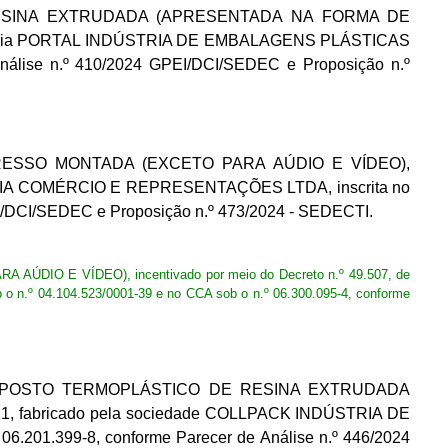
DE RESINA EXTRUDADA (APRESENTADA NA FORMA DE
empresária PORTAL INDÚSTRIA DE EMBALAGENS PLÁSTICAS
Análise n.º 410/2024 GPEI/DCI/SEDEC e Proposição n.º
 IMPRESSO MONTADA (EXCETO PARA AÚDIO E VÍDEO),
NDÚSTRIA COMÉRCIO E REPRESENTAÇÕES LTDA, inscrita no
EI/DCI/SEDEC e Proposição n.º 473/2024 - SEDECTI.
AÚDIO E VÍDEO), incentivado por meio do Decreto n.º 49.507, de
.º 04.104.523/0001-39 e no CCA sob o n.º 06.300.095-4, conforme
duto COMPOSTO TERMOPLÁSTICO DE RESINA EXTRUDADA
21, fabricado pela sociedade COLLPACK INDÚSTRIA DE
6.201.399-8, conforme Parecer de Análise n.º 446/2024