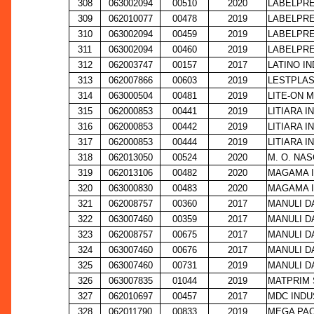
308
063002094
00510
2020
LABELPRE
309
062010077
00478
2019
LABELPRE
310
063002094
00459
2019
LABELPRE
311
063002094
00460
2019
LABELPRE
312
062003747
00157
2017
LATINO I
313
062007866
00603
2019
LESTPLAS
314
063000504
00481
2019
LITE-ON 
315
062000853
00441
2019
LITIARA 
316
062000853
00442
2019
LITIARA 
317
062000853
00444
2019
LITIARA 
318
062013050
00524
2020
M. O. NAS
319
062013106
00482
2020
MAGAMA I
320
063000830
00483
2020
MAGAMA I
321
062008757
00360
2017
MANULI D
322
063007460
00359
2017
MANULI D
323
062008757
00675
2017
MANULI D
324
063007460
00676
2017
MANULI D
325
063007460
00731
2019
MANULI D
326
063007835
01044
2019
MATPRIM 
327
062010697
00457
2017
MDC INDU
328
062011790
00833
2019
MEGA PAC