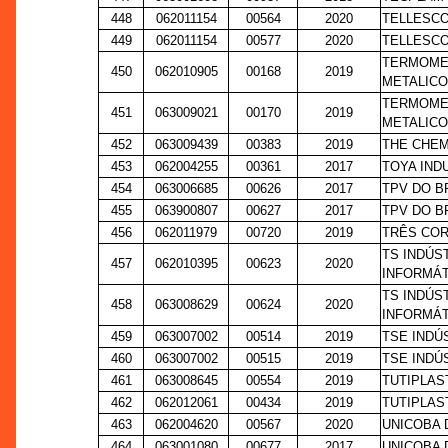
448
062011154
00564
2020
TELLESCO
449
062011154
00577
2020
TELLESCO
TERMOMEC
450
062010905
00168
2019
METALICO
TERMOMEC
451
063009021
00170
2019
METALICO
452
063009439
00383
2019
THE CHEM
453
062004255
00361
2017
TOYA IND
454
063006685
00626
2017
TPV DO B
455
063900807
00627
2017
TPV DO B
456
062011979
00720
2019
TRÊS COR
TS INDÚS
457
062010395
00623
2020
INFORMÁT
TS INDÚS
458
063008629
00624
2020
INFORMÁT
459
063007002
00514
2019
TSE INDÚ
460
063007002
00515
2019
TSE INDÚ
461
063008645
00554
2019
TUTIPLAS
462
062012061
00434
2019
TUTIPLAS
463
062004620
00567
2020
UNICOBA 
464
063001080
00677
2017
UNICOBA 