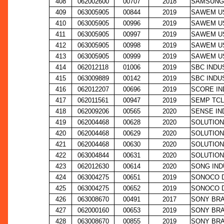
408
062002600
00707
2018
SAMSUNG 
409
063005905
00844
2019
SAWEM US
410
063005905
00996
2019
SAWEM US
411
063005905
00997
2019
SAWEM US
412
063005905
00998
2019
SAWEM US
413
063005905
00999
2019
SAWEM US
414
062012118
01006
2019
SBC INDU
415
063009889
00142
2019
SBC INDU
416
062012207
00696
2019
SCORE IN
417
062011561
00947
2019
SEMP TCL
418
062009206
00565
2020
SENSE IN
419
062004468
00628
2020
SOLUTION
420
062004468
00629
2020
SOLUTION
421
062004468
00630
2020
SOLUTION
422
063004844
00631
2020
SOLUTION
423
062012630
00614
2020
SONG IND
424
063004275
00651
2019
SONOCO D
425
063004275
00652
2019
SONOCO D
426
063008670
00491
2017
SONY BRA
427
062000160
00653
2019
SONY BRA
428
063008670
00855
2019
SONY BRA