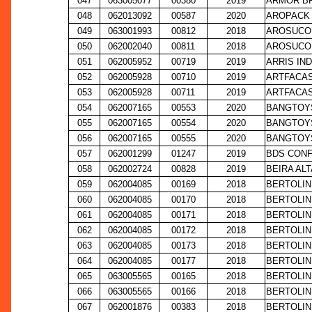
047
063005077
00380
2019
ARMOR BR
048
062013092
00587
2020
AROPACK 
049
063001993
00812
2018
AROSUCO
050
062002040
00811
2018
AROSUCO
051
062005952
00719
2019
ARRIS IN
052
062005928
00710
2019
ARTFACAS
053
062005928
00711
2019
ARTFACAS
054
062007165
00553
2020
BANGTOYS
055
062007165
00554
2020
BANGTOYS
056
062007165
00555
2020
BANGTOYS
057
062001299
01247
2019
BDS CON
058
062002724
00828
2019
BEIRA ALT
059
062004085
00169
2018
BERTOLIN
060
062004085
00170
2018
BERTOLIN
061
062004085
00171
2018
BERTOLIN
062
062004085
00172
2018
BERTOLIN
063
062004085
00173
2018
BERTOLIN
064
062004085
00177
2018
BERTOLIN
065
063005565
00165
2018
BERTOLIN
066
063005565
00166
2018
BERTOLIN
067
062001876
00383
2018
BERTOLIN