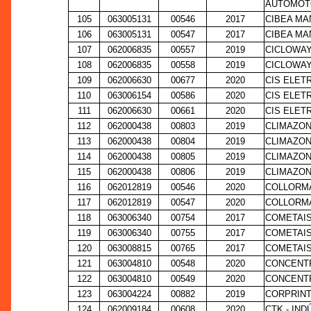
AUTOMOT
105
063005131
00546
2017
CIBEA MA
106
063005131
00547
2017
CIBEA MA
107
062006835
00557
2019
CICLOWAY
108
062006835
00558
2019
CICLOWAY
109
062006630
00677
2020
CIS ELET
110
063006154
00586
2020
CIS ELET
111
062006630
00661
2020
CIS ELET
112
062000438
00803
2019
CLIMAZON
113
062000438
00804
2019
CLIMAZON
114
062000438
00805
2019
CLIMAZON
115
062000438
00806
2019
CLIMAZON
116
062012819
00546
2020
COLLORMA
117
062012819
00547
2020
COLLORMA
118
063006340
00754
2017
COMETAIS
119
063006340
00755
2017
COMETAIS
120
063008815
00765
2017
COMETAIS
121
063004810
00548
2020
CONCENT
122
063004810
00549
2020
CONCENT
123
063004224
00882
2019
CORPRINT
124
062009184
00608
2020
CTK - IN