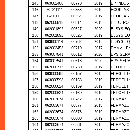
145
063002400
00778
2019
DP INDÚS
146
062011111
00353
2019
ECOPLAST
147
062011111
00354
2019
ECOPLAST
148
062000918
00814
2019
ELECTROL
149
062001892
00627
2020
ELSYS EQ
150
062001892
00525
2019
ELSYS EQ
151
063900114
00782
2019
ELSYS EQ
152
062003453
00710
2017
EMAM - E
153
063007541
00612
2020
EPS SERV
154
063007541
00613
2020
EPS SERV
155
062000713
00730
2019
F H DE OL
156
063000598
00157
2019
FERGEL I
157
063000598
00158
2019
FERGEL I
158
062000624
00159
2019
FERGEL I
159
062000624
00160
2019
FERGEL I
160
062003674
00742
2017
FERMAZON
161
062003674
00877
2019
FERMAZON
162
062003674
00878
2019
FERMAZON
163
062003674
00880
2019
FERMAZON
164
062003674
00881
2019
FERMAZON