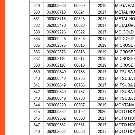
329
063009668
00869
2019
MEGA PAC
330
063008718
00824
2017
METAL NO
331
063008718
00825
2017
METAL NO
332
062003470
00823
2017
METALÚRG
333
063009226
00522
2017
MG GOLD 
334
063009226
00523
2017
MG GOLD 
335
062002376
00815
2019
MICROSER
336
062002376
00816
2019
MICROSER
337
063002116
00817
2019
MICROSER
338
063002116
00818
2019
MICROSER
339
063000849
00783
2017
MITSUBA 
340
063000849
00785
2017
MITSUBA 
341
063000849
00786
2017
MITSUBA 
342
063000849
00787
2017
MITSUBA 
343
063000849
00788
2017
MITSUBA 
344
063008220
00567
2019
MONTANA 
345
063009382
00192
2020
MOTO HON
346
063009382
00560
2017
MOTO HON
347
063009382
00561
2017
MOTO HON
348
062002562
00538
2017
MOTO HON