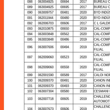
088
063004925
00694
2017
BUREAU C
089
063004925
00695
2017
BUREAU C
090
063009757
00481
2020
BYD INDÚ
091
062011944
00480
2020
BYD INDÚ
092
062006703
00606
2017
C L GALDI
093
062010875
00650
2019
CAL-COMP
094
063003848
00562
2020
CAL-COMP
095
063003848
00486
2019
CAL-COMP
CAL-COMP
096
063007606
00494
2019
FILIAL
CAL-COMP
097
062009060
00523
2020
FILIAL
CAL-COMP
098
062009060
00558
2020
FILIAL
099
062001590
00589
2017
CALOI NO
100
062009370
00491
2020
CANON IN
101
062009370
00493
2020
CANON IN
102
063007304
00580
2020
CESMANI 
CHALLENG
103
062007718
00605
2019
AUTOMOT
CHALLENG
104
063007673
00606
2019