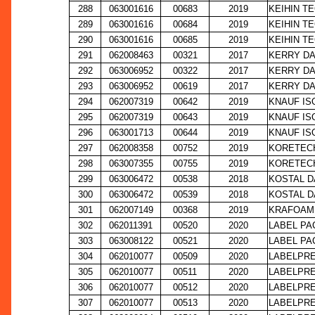
288
063001616
00683
2019
KEIHIN T
289
063001616
00684
2019
KEIHIN T
290
063001616
00685
2019
KEIHIN T
291
062008463
00321
2017
KERRY DA
292
063006952
00322
2017
KERRY DA
293
063006952
00619
2017
KERRY DA
294
062007319
00642
2019
KNAUF IS
295
062007319
00643
2019
KNAUF IS
296
063001713
00644
2019
KNAUF IS
297
062008358
00752
2019
KORETECH
298
063007355
00755
2019
KORETECH
299
063006472
00538
2018
KOSTAL D
300
063006472
00539
2018
KOSTAL D
301
062007149
00368
2019
KRAFOAM 
302
062011391
00520
2020
LABEL PA
303
063008122
00521
2020
LABEL PA
304
062010077
00509
2020
LABELPRE
305
062010077
00511
2020
LABELPRE
306
062010077
00512
2020
LABELPRE
307
062010077
00513
2020
LABELPRE