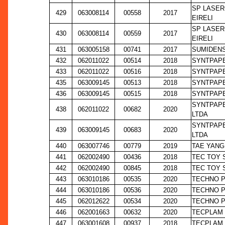
SP LASER
429
063008114
00558
2017
EIRELI
SP LASER
430
063008114
00559
2017
EIRELI
431
063005158
00741
2017
SUMIDENS
432
062011022
00514
2018
SYNTPAPE
433
062011022
00516
2018
SYNTPAPE
435
063009145
00513
2018
SYNTPAPE
436
063009145
00515
2018
SYNTPAPE
SYNTPAPE
438
062011022
00682
2020
LTDA
SYNTPAPE
439
063009145
00683
2020
LTDA
440
063007746
00779
2019
TAE YANG
441
062002490
00436
2018
TEC TOY S
442
062002490
00845
2018
TEC TOY S
443
063010186
00535
2020
TECHNO P
444
063010186
00536
2020
TECHNO P
445
062012622
00534
2020
TECHNO P
446
062001663
00632
2020
TECPLAM 
447
063001608
00937
2018
TECPLAM 