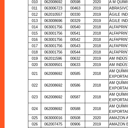
010
062008692
00598
2020
A M QUÍM
011
063006723
00463
2019
ABRASIV
012
062010557
00330
2019
ÁGILE IN
013
063008696
00329
2019
ÁGILE IN
014
063001756
00540
2018
ALFAPRIN
015
063001756
00541
2018
ALFAPRIN
016
063001756
00542
2018
ALFAPRIN
017
063001756
00543
2018
ALFAPRIN
018
063001756
00544
2018
ALFAPRIN
019
062011596
00632
2019
AM INDÚS
020
063009501
00633
2019
AM INDÚS
AM QUÍMI
021
062008692
00585
2018
EXPORTAÇ
AM QUÍMI
022
062008692
00586
2018
EXPORTAÇ
AM QUÍMI
023
062008692
00587
2018
EXPORTAÇ
AM QUÍMI
024
062008692
00588
2018
EXPORTAÇ
025
063000016
00508
2020
AMAZON A
026
062007475
00906
2019
AMAZON E