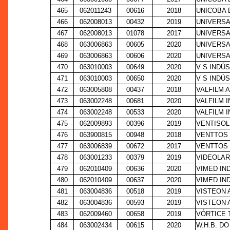
465
062011243
00616
2018
UNICOBA 
466
062008013
00432
2019
UNIVERSA
467
062008013
01078
2017
UNIVERSA
468
063006863
00605
2020
UNIVERSA
469
063006863
00606
2020
UNIVERSA
470
063010003
00649
2020
V S INDÚS
471
063010003
00650
2020
V S INDÚS
472
063005808
00437
2018
VALFILM 
473
063002248
00681
2020
VALFILM 
474
063002248
00533
2020
VALFILM 
475
062009893
00396
2019
VENTISOL
476
063900815
00948
2018
VENTTOS 
477
063006839
00672
2017
VENTTOS 
478
063001233
00379
2019
VIDEOLAR-
479
062010409
00636
2020
VIMED IN
480
062010409
00637
2020
VIMED IN
481
063004836
00518
2019
VISTEON 
482
063004836
00593
2019
VISTEON 
483
062009460
00658
2019
VÓRTICE 
484
063002434
00615
2020
W.H.B. DO