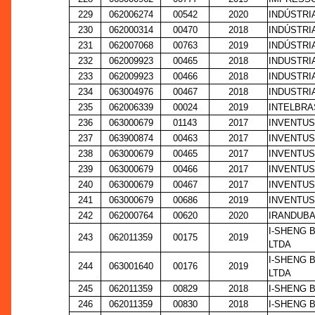
229
062006274
00542
2020
INDÚSTRI
230
062000314
00470
2018
INDÚSTRI
231
062007068
00763
2019
INDÚSTRI
232
062009923
00465
2018
INDUSTRI
233
062009923
00466
2018
INDUSTRI
234
063004976
00467
2018
INDUSTRI
235
062006339
00024
2019
INTELBRA
236
063000679
01143
2017
INVENTUS
237
063900874
00463
2017
INVENTUS
238
063000679
00465
2017
INVENTUS
239
063000679
00466
2017
INVENTUS
240
063000679
00467
2017
INVENTUS
241
063000679
00686
2019
INVENTUS
242
062000764
00620
2020
IRANDUBA
I-SHENG 
243
062011359
00175
2019
LTDA
I-SHENG 
244
063001640
00176
2019
LTDA
245
062011359
00829
2018
I-SHENG 
246
062011359
00830
2018
I-SHENG 