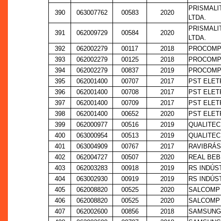
PRISMALI
390
063007762
00583
2020
LTDA.
PRISMALI
391
062009729
00584
2020
LTDA.
392
062002279
00117
2018
PROCOMP 
393
062002279
00125
2018
PROCOMP 
394
062002279
00837
2019
PROCOMP 
395
062001400
00707
2017
PST ELET
396
062001400
00708
2017
PST ELET
397
062001400
00709
2017
PST ELET
398
062001400
00652
2020
PST ELET
399
062000977
00516
2019
QUALITEC
400
063000954
00513
2019
QUALITEC
401
063004909
00767
2017
RAVIBRÁS
402
062004727
00507
2020
REAL BEB
403
062003283
00918
2019
RS INDÚS
404
063002930
00919
2019
RS INDÚS
405
062008820
00525
2020
SALCOMP 
406
062008820
00525
2020
SALCOMP 
407
062002600
00856
2018
SAMSUNG 