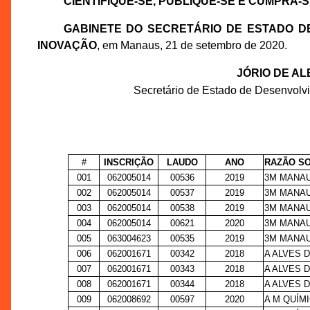
CIENTIFIQUE-SE, PUBLIQUE-SE E CUMPRA-S
GABINETE DO SECRETÁRIO DE ESTADO DE
INOVAÇÃO
, em Manaus, 21 de setembro de 2020.
JÓRIO DE A
Secretário de Estado de Desenvolv
#
INSCRIÇÃO
LAUDO
ANO
RAZÃO SO
001
062005014
00536
2019
3M MANAU
002
062005014
00537
2019
3M MANAU
003
062005014
00538
2019
3M MANAU
004
062005014
00621
2020
3M MANAU
005
063004623
00535
2019
3M MANAU
006
062001671
00342
2018
A ALVES 
007
062001671
00343
2018
A ALVES 
008
062001671
00344
2018
A ALVES 
009
062008692
00597
2020
A M QUÍM