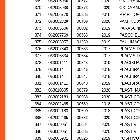
369
062005936
00572
2020
OX DA AM
370
062005936
00573
2020
OX DA AM
371
062006770
00335
2018
P.R.F. L
372
063002329
00499
2020
PAM INDÚ
373
063005506
00602
2019
PANASONI
374
062007769
00365
2019
PASCO EL
375
062005057
01250
2019
PAULIMAC
376
062007343
00683
2017
PLACAS D
377
063006634
00684
2017
PLACAS D
378
063001411
00845
2019
PLACIBRAS
379
063001411
00846
2019
PLACIBRAS
380
063001411
00847
2019
PLACIBRAS
381
063001411
00848
2019
PLACIBRAS
382
063010305
00579
2020
PLASTI M
383
063002183
00568
2020
PLÁSTICO
384
062002465
00689
2018
PLÁSTICO
385
063002183
00690
2018
PLÁSTICO
386
062002465
00633
2020
PLÁSTICO
387
063009951
00634
2020
PLASTIVE
388
063009951
00635
2020
PLASTIVE
389
062005901
00825
2019
POSITIVO