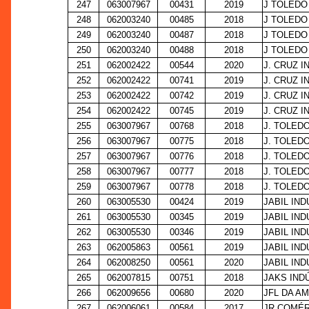
247
063007967
00431
2019
J TOLEDO
248
062003240
00485
2018
J TOLEDO
249
062003240
00487
2018
J TOLEDO
250
062003240
00488
2018
J TOLEDO
251
062002422
00544
2020
J. CRUZ I
252
062002422
00741
2019
J. CRUZ I
253
062002422
00742
2019
J. CRUZ I
254
062002422
00745
2019
J. CRUZ I
255
063007967
00768
2018
J. TOLED
256
063007967
00775
2018
J. TOLED
257
063007967
00776
2018
J. TOLED
258
063007967
00777
2018
J. TOLED
259
063007967
00778
2018
J. TOLED
260
063005530
00424
2019
JABIL IND
261
063005530
00345
2019
JABIL IND
262
063005530
00346
2019
JABIL IND
263
062005863
00561
2019
JABIL IND
264
062008250
00561
2020
JABIL IND
265
062007815
00751
2018
JAKS IND
266
062009656
00680
2020
JFL DA A
267
062006061
00584
2017
JR COMÉR