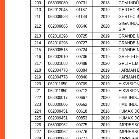
209
063009080
00731
2018
GDM INDÚ
210
062012045
01187
2019
GERTEC B
211
063009838
01188
2019
GERTEC B
GIGA IND
212
062009885
00646
2020
S.A.
213
062010298
00725
2019
GRANDE M
214
062010298
00727
2019
GRANDE M
215
063008513
00724
2019
GRANDE M
216
062002910
00706
2019
GREE ELE
217
063001888
00489
2020
GREIF EM
218
062004778
00384
2019
HARMAN D
219
062004778
00840
2019
HARMAN D
220
062011650
00709
2019
HIKVISIO
221
062011650
00712
2019
HIKVISIO
222
063900017
00667
2020
HMB INDÚ
223
063000806
00662
2018
HMB INDÚ
224
062009451
00618
2018
HUMAX DO
225
062009451
00853
2019
HUMAX DO
226
063000962
00775
2019
IMPRESSO
227
063000962
00776
2019
IMPRESSO
228
063000962
00777
2019
IMPRESSO