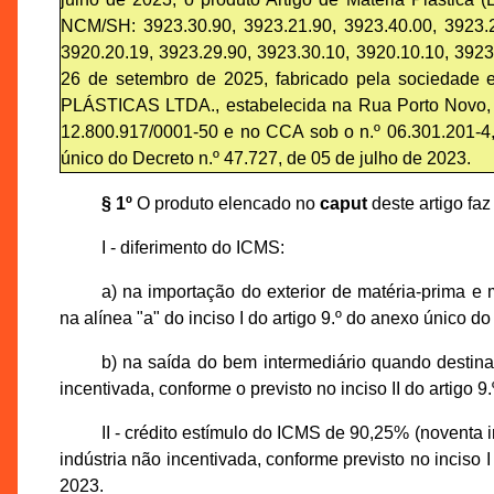
NCM/SH: 3923.30.90, 3923.21.90, 3923.40.00, 3923.21
3920.20.19, 3923.29.90, 3923.30.10, 3920.10.10, 3923
26 de setembro de 2025, fabricado pela socie
PLÁSTICAS LTDA., estabelecida na Rua Porto Novo, n.
12.800.917/0001-50 e no CCA sob o n.º 06.301.201-4, 
único do Decreto n.º 47.727, de 05 de julho de 2023.
§ 1º
O produto elencado no
caput
deste artigo faz
I - diferimento do ICMS:
a) na importação do exterior de matéria-prima e m
na alínea "a" do inciso I do artigo 9.º do anexo único d
b) na saída do bem intermediário quando destina
incentivada, conforme o previsto no inciso II do artigo 
II - crédito estímulo do ICMS de 90,25% (noventa i
indústria não incentivada, conforme previsto no inciso 
2023.