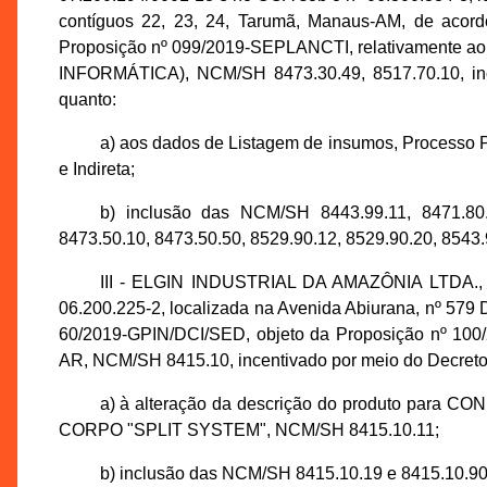
contíguos 22, 23, 24, Tarumã, Manaus-AM, de acor
Proposição nº 099/2019-SEPLANCTI, relativament
INFORMÁTICA), NCM/SH 8473.30.49, 8517.70.10, ince
quanto:
a) aos dados de Listagem de insumos, Processo P
e Indireta;
b) inclusão das NCM/SH 8443.99.11, 8471.80.0
8473.50.10, 8473.50.50, 8529.90.12, 8529.90.20, 8543.
III - ELGIN INDUSTRIAL DA AMAZÔNIA LTDA., i
06.200.225-2, localizada na Avenida Abiurana, nº 579 D
60/2019-GPIN/DCI/SED, objeto da Proposição nº 1
AR, NCM/SH 8415.10, incentivado por meio do Decreto n
a) à alteração da descrição do produto pa
CORPO "SPLIT SYSTEM", NCM/SH 8415.10.11;
b) inclusão das NCM/SH 8415.10.19 e 8415.10.90