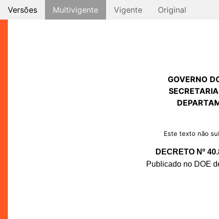
Versões
Multivigente
Vigente
Original
GOVERNO D
SECRETARIA
DEPARTAM
Este texto não sub
DECRETO Nº 40.
Publicado no DOE de