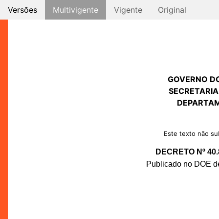
Versões
Multivigente
Vigente
Original
GOVERNO D
SECRETARIA
DEPARTAM
Este texto não sub
DECRETO Nº 40.
Publicado no DOE de