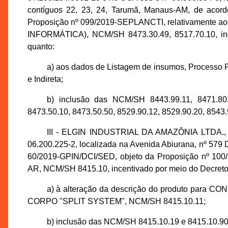
contíguos 22, 23, 24, Tarumã, Manaus-AM, de acor
Proposição nº 099/2019-SEPLANCTI, relativament
INFORMÁTICA), NCM/SH 8473.30.49, 8517.70.10, ince
quanto:
a) aos dados de Listagem de insumos, Processo P
e Indireta;
b) inclusão das NCM/SH 8443.99.11, 8471.80.0
8473.50.10, 8473.50.50, 8529.90.12, 8529.90.20, 8543.
III - ELGIN INDUSTRIAL DA AMAZÔNIA LTDA., i
06.200.225-2, localizada na Avenida Abiurana, nº 579 D
60/2019-GPIN/DCI/SED, objeto da Proposição nº 1
AR, NCM/SH 8415.10, incentivado por meio do Decreto n
a) à alteração da descrição do produto pa
CORPO "SPLIT SYSTEM", NCM/SH 8415.10.11;
b) inclusão das NCM/SH 8415.10.19 e 8415.10.90