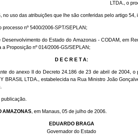
LTDA., o pro
S
, no uso das atribuições que lhe são conferidas pelo artigo 54, 
lo processo nº 5400/2006-SPT/SEPLAN;
e Desenvolvimento do Estado do Amazonas - CODAM, em Reuni
a a Proposição nº 014/2006-GS/SEPLAN;
D E C R E T A:
ante do anexo II do Decreto 24.186 de 23 de abril de 2004, 
 BRASIL LTDA., estabelecida na Rua Ministro João Gonçalves d
.
 publicação.
O AMAZONAS
, em Manaus, 05 de julho de 2006.
EDUARDO BRAGA
Governador do Estado