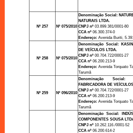
Denominação Social: NATUR
NATURAIS LTDA.
Nº 257
Nº 075/2010
CNPJ nº
03.899.381/0001-80
CCA nº
06.300.374-0
Endereço:
Avenida Buriti, 5.391
Denominação Social: KAS
DE VEÍCULOS LTDA.
CNPJ nº
00.704.722/0001-27
Nº 258
Nº 075/2010
CCA nº
06.200.213-9
Endereço:
Avenida Torquato Ta
Tarumã
Denominação Social
FABRICADORA DE VEÍCULOS
CNPJ nº
00.704.722/0001-27
Nº 259
Nº 096/2010
CCA nº
06.200.213-9
Endereço:
Avenida Torquato Ta
Tarumã
Denominação Social: IND
COMPONENTES SOUSA LTD
CNPJ nº
10.262.116./0001-52
CCA nº
06.200.614-2