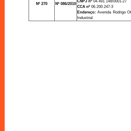
CNPJ nº
04.491.148/0001-27
Nº 270
Nº 086/2010
CCA nº
06.200.247-3
Endereço:
Avenida Rodrigo Otá
Industrial