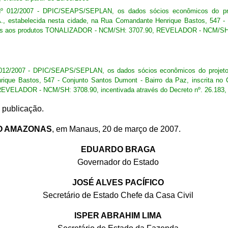
e nº 012/2007 - DPIC/SEAPS/SEPLAN, os dados sócios econômicos do p
elecida nesta cidade, na Rua Comandante Henrique Bastos, 547 - Con
ivos aos produtos TONALIZADOR - NCM/SH: 3707.90, REVELADOR - NCM/SH: 37
 nº 012/2007 - DPIC/SEAPS/SEPLAN, os dados sócios econômicos do proje
ique Bastos, 547 - Conjunto Santos Dumont - Bairro da Paz, inscrita no
VELADOR - NCM/SH: 3708.90, incentivada através do Decreto nº. 26.183, 
 publicação.
O AMAZONAS
, em Manaus, 20 de março de 2007.
EDUARDO BRAGA
Governador do Estado
JOSÉ ALVES PACÍFICO
Secretário de Estado Chefe da Casa Civil
ISPER ABRAHIM LIMA