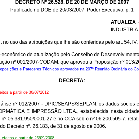
DECRETO Nº 26.528, DE 20 DE MARÇO DE 2007
Publicado no DOE de 20/03/2007, Poder Executivo, p. 1
ATUALIZA
o
INDÚSTRIA Q
S
, no uso das atribuições que lhe são conferidas pelo art. 54, IV
co-econômico de atualização pelo Conselho de Desenvolvimen
solução nº 001/2007-CODAM, que aprovou a Proposição nº 013
osições e Pareceres Técnicos aprovados na 207ª Reunião Ordinária do C
DECRETA:
feitos a partir de 30/07/2012
nálise nº 012/2007 - DPIC/SEAPS/SEPLAN, os dados sócios ec
TICA E IMPRESSÃO LTDA., estabelecida nesta cidade, n
 o nº 05.381.950/0001-27 e no CCA sob o nº 06.200.505-7, re
 Decreto nº. 26.183, de 31 de agosto de 2006.
, efeitos a partir de 26/09/2008