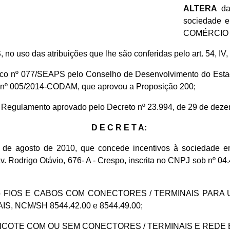
ALTERA
dad
sociedade
COMÉRCIO 
S
, no uso das atribuições que lhe são conferidas pelo art. 54, IV
ico nº 077/SEAPS pelo Conselho de Desenvolvimento do Esta
o nº 005/2014-CODAM, que aprovou a Proposição 200;
do Regulamento aprovado pelo Decreto nº 23.994, de 29 de dez
D E C R E T A:
e 4 de agosto de 2010, que concede incentivos à socied
drigo Otávio, 676- A - Crespo, inscrita no CNPJ sob nº 04.
produto FIOS E CABOS COM CONECTORES / TERMINAIS PAR
 NCM/SH 8544.42.00 e 8544.49.00;
 CHICOTE COM OU SEM CONECTORES / TERMINAIS E REDE EL