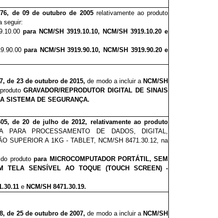
176, de 09 de outubro de 2005
relativamente ao produto
 seguir:
9.10.00
para NCM/SH 3919.10.10, NCM/SH 3919.10.20 e
9.90.00
para NCM/SH 3919.90.10, NCM/SH 3919.90.20 e
7
, de 23 de outubro de 2015,
de modo a incluir a
NCM/SH
 produto
GRAVADOR/REPRODUTOR DIGITAL DE SINAIS
RA SISTEMA DE SEGURANÇA.
6
0
5, de 20 de julho de 2012, relativamente ao produto
A PARA PROCESSAMENTO DE DADOS, DIGITAL,
O SUPERIOR A 1KG - TABLET, NCM/SH 8471.30.12, na
a do produto
para MICROCOMPUTADOR PORTÁTIL, SEM
OM TELA SENSÍVEL AO TOQUE (TOUCH SCREEN) -
.30.11
e
NCM/SH 8471.30.19.
8, de 25 de outubro de 2007,
de modo a
incluir a
NCM/SH