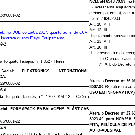
NCM/SH 8543.70.99,
na f
I -
acrescenta enquadram
e cinco por cento), com a
188/0001-02
Lei nº 2.826/2003
Art. 10, VIII
Art. 13, III
cada no DOE de 16/03/2017, quanto ao nº do CCA.
Regulamento aprovado pel
l incorreta quanto Elsys Equipamento.
Art. 13, VIII
89-2
Art. 16, III
II - acrescenta a observa
"8) O produto acima
a Torquato Tapajós, nº 1.052 - Flores
7º, XII, do Decreto 
 Social: FLEXTRONICS INTERNATIONAL
DA.
Altera o
Decreto nº 36.0
229/0008-02
8507.90.90
, referente ao
05-6
USO EM INFORMÁTICA)
da Torquato Tapajós, nº 7.200, KM 12 - Colônia
ocial: FORMAPACK EMBALAGENS PLÁSTICAS
Altera o
Decreto nº 27.
6
3920.49
para
NCM/SH 3
075/0001-22
FITA, PELÍCULA DE P
54-9
AUTO-ADESIVA).
 Abiurana, nº 980, Galpão II, Distrito Industrial