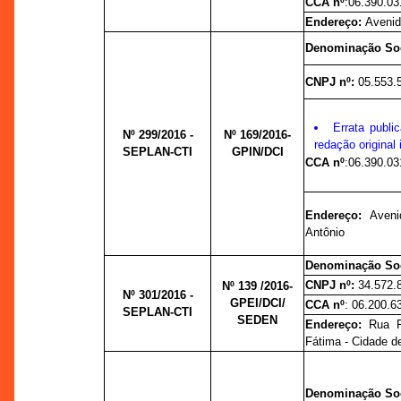
CCA nº
:
06.390.03
Endereço:
Avenid
Denominação So
CNPJ nº:
05.553.
Errata publ
Nº 299/2016 -
Nº 169/2016-
redação original
SEPLAN-CTI
GPIN/DCI
CCA nº
:
06.390.03
Endereço:
Aveni
Antônio
Denominação Soc
CNPJ nº:
34.572.
Nº 139 /2016-
Nº 301/2016 -
GPEI/DCI/
CCA nº
: 06.200.6
SEPLAN-CTI
SEDEN
Endereço:
Rua F
Fátima - Cidade d
Denominação So