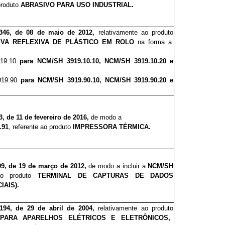
 produto
ABRASIVO PARA USO INDUSTRIAL.
3
4
6, de 08 de maio de 2012,
relativamente ao produto
IVA REFLEXIVA DE PLÁSTICO EM ROLO
na forma a
19.10
para NCM/SH 3919.10.10,
NCM/SH 3919.10.20 e
19.90
para NCM/SH 3919.90.10, NCM/SH 3919.90.20 e
3, de 11 de fevereiro de 2016,
de modo a
.91
, referente ao produto
IMPRESSORA TÉRMICA.
9
9, de 19 de março de 2012,
de modo a incluir a
NCM/SH
ao produto
TERMINAL DE CAPTURAS DE DADOS
AIS).
1
9
4, de 29 de abril de 2004,
relativamente ao produto
PARA APARELHOS ELÉTRICOS E ELETRÔNICOS,