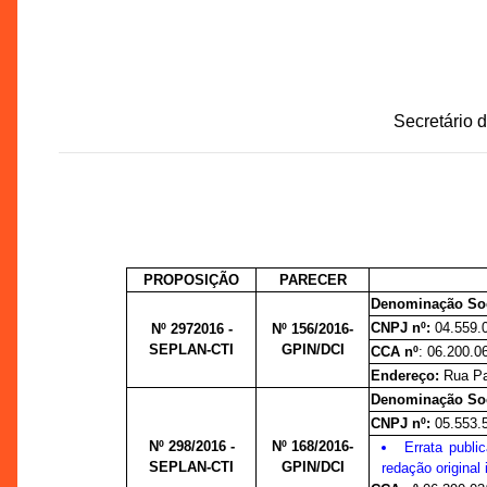
Secretário 
PROPOSIÇÃO
PARECER
Denominação So
CNPJ nº:
04.559.
Nº 2972016 -
Nº 156/2016-
SEPLAN-CTI
GPIN/DCI
CCA nº
: 06.200.0
Endereço:
Rua Pa
Denominação So
CNPJ nº:
05.553.
Nº 298/2016 -
Nº 168/2016-
Errata publ
SEPLAN-CTI
GPIN/DCI
redação original 