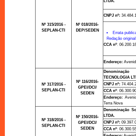
LTDA.
CNPJ nº:
34.484.
Nº 315/2016 -
Nº 018/2016-
SEPLAN-CTI
DEP/SEDEN
Errata publi
Redação origina
CCA nº
: 06.200.1
Endereço:
Avenid
Denominação
TECNOLOGIA LT
Nº 116/2016-
CNPJ nº:
74.404.
Nº 317/2016 -
GPEI/DCI/
SEPLAN-CTI
CCA nº
: 06.300.9
SEDEN
Endereço:
Aveni
Terra Nova
Denominação S
LTDA.
Nº 150/2016-
Nº 318/2016 -
CNPJ nº:
09.397.
GPEI/DCI/
SEPLAN-CTI
SEDEN
CCA nº
: 06.300.5
Endereço:
Avenida