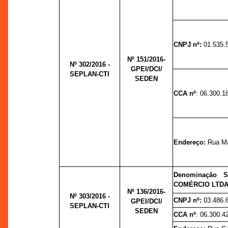
CNPJ nº:
01.535.
Nº 151/2016-
Nº 302/2016 -
GPEI/DCI/
SEPLAN-CTI
SEDEN
CCA nº
: 06.300.1
Endereço:
Rua Mat
Denominação 
COMÉRCIO LTDA
Nº 136/2016-
Nº 303/2016 -
CNPJ nº:
03.486.
GPEI/DCI/
SEPLAN-CTI
SEDEN
CCA nº
: 06.300.4