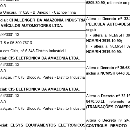
6805.30.90
, referente ao
09-3
a Urucará, nº 828 - B, Anexo I - Cachoeirinha
Altera o
Decreto nº 32.
ocial: CHALLENGER DA AMAZÔNIA INDÚSTRIA
PELÍCULA AUTO-ADES
 VEÍCULOS AUTOMOTORES LTDA.
seguir:
599/0001-13
I - altera a
NCM/SH 39
NCM/SH 3919.10.90;
71-8 e 06.300.767-3
II - altera a
NCM/SH 39
 dos Oitis, nº 6.343-Distrito Industrial II
NCM/SH 3919.90.90.
cial: CIS ELETRÔNICA DA AMAZÔNIA LTDA.
543/0001-13
Altera o
Decreto nº 36
.
6
8
63-0
incluir a
NCM/SH 8443.31
a Açaí, nº 875, Bloco A, Partes - Distrito Industrial
cial: CIS ELETRÔNICA DA AMAZÔNIA LTDA.
543/0001-13
Altera o
Decreto nº 3
2
.
1
8470.50.11,
referente 
63-0
(TRANSAÇÕES COMERCI
a Açaí, nº 875, Bloco A, Partes - Distrito Industrial
Altera o
Decreto
nº 24.
ocial: ELSYS EQUIPAMENTOS ELETRÔNICOS
CONTROLE REMOTO 