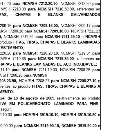
7212.20
para NCM/SH 7212.20.90,
NCM/SH 7212.30
para
M/SH 7210.30
para NCM/SH 7210.30.90,
referentes ao
RAS, CHAPAS E BLANKS GALVANIZADOS
7209.16
para NCM/SH 7209.16.00,
NCM/SH 7209.17
para
M/SH 7209.18
para NCM/SH 7209.18.00,
NCM/SH 7211.23
0,
NCM/SH 7211.29
para NCM/SH 7211.29.10
e
NCM/SH
 produto
FITAS, TIRAS, CHAPAS E BLANKS LAMINADAS
EVESTIMENTO
;
7220.20
para NCM/SH 7220.20.10,
NCM/SH 7219.34
para
M/SH 7219.35
para NCM/SH 7219.35.00
, referentes ao
 CHAPAS E BLANKS LAMINADAS DE AÇO INOXIDÁVEL;
211.19
para NCM/SH
7211.19.00, NCM/SH 7208.25
para
/SH 7208.26
para NCM/SH
208.26.90,
NCM/SH 7208.27
para NCM/SH 7208.27.10
e
rentes ao produto
FITAS, TIRAS, CHAPAS E BLANKS A
MENTO.
924, de 10 de agosto de 2009,
relativamente ao produto
SIVA EM POLICARBONATO LAMINADO PARA FINS
 seguir:
9.10.00
para NCM/SH 3919.10.10, NCM/SH 3919.10.20 e
9.90.00
para NCM/SH 3919.90.10, NCM/SH 3919.90.20 e