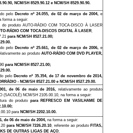
90.90, NCM/SH 8529.90.12 e NCM/SH 8529.90.90.
ado pelo
Decreto nº 24.
055
,
de 02 de março de 2004,
e
a forma a seguir:
ra do produto
AUTO-RÁDIO COM TOCA-DISCO À LASER
TO-RÁDIO COM TOCA-DISCOS DIGITAL À LASER
;
27.21
para NCM/SH 8527.21.00;
.29.00.
ado pelo
Decreto nº 2
5.661
, de 0
2
de março de 2006
,
e
elativamente ao produto
AUTO
-
RÁDIO COM DVD PLAYER
,
.90
para NCM/SH 8527.21.00;
29.00.
ado pelo
Decreto nº 35.35
4
, de 17 de novembro de 2014,
RRÁDIO - NCM/SH 8527.21.00
e
NCM/SH 8527.29.00
.
.901, de 06 de maio de 2016,
relativamente ao produto
(SACOLÉ) NCM/SH 2105.00.10, na forma a seguir:
atura do produto
para REFRESCO EM VASILHAME DE
10.00;
5.00.10 para
NCM/SH 2202.10.00.
06, de 06 de maio de 2004,
na forma a seguir:
6.20
para NCM/SH 7226.20.10
, referente ao produto
FITAS,
NKS DE OUTRAS LIGAS DE AÇO
;