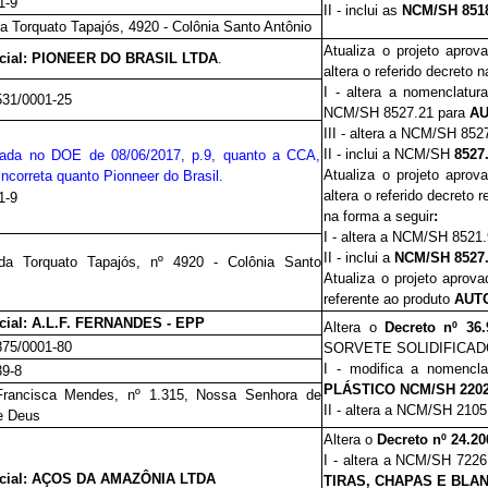
1-9
II - inclui as
NCM/SH 8518.
a Torquato Tapajós, 4920 - Colônia Santo Antônio
Atualiza o projeto aprov
cial:
PIONEER DO BRASIL LTDA
.
altera o referido decreto
n
I - altera a nomenclatu
531/0001-25
NCM/SH 8527.21 para
AU
III - altera a NCM/SH 85
II - inclui a NCM/SH
8527
icada no DOE de 08/06/2017, p.9, quanto a CCA,
Atualiza o projeto aprov
 incorreta quanto Pionneer do Brasil.
altera
o referido decreto r
1-9
na forma a seguir
:
I - altera a NCM/SH 8521
II - inclui a
NCM/SH 8527.
da Torquato Tapajós, nº 4920 - Colônia Santo
Atualiza o projeto aprov
referente ao produto
AUTO
ial: A.L.F. FERNANDES - EPP
Altera o
Decreto nº 36
875/0001-80
SORVETE SOLIDIFICADO 
I - modifica a nomencl
39-8
PLÁSTICO NCM/SH 2202.
rancisca Mendes, nº 1.315, Nossa Senhora de
II - altera a NCM/SH 210
e Deus
Altera o
Decreto nº 24.2
I - altera a NCM/SH 722
cial:
AÇOS DA AMAZÔNIA LTDA
TIRAS, CHAPAS E BLA