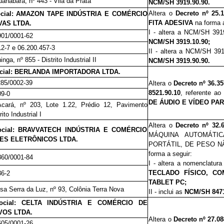
anabara, nº 443 - Vila da Prata
NCM/SH 3919.90.90.
Altera o
Decreto nº 25.
cial:
AMAZON TAPE INDÚSTRIA E COMÉRCIO
FITA ADESIVA
na forma a
VAS LTDA.
I - altera a
NCM/SH 391
901/0001-62
NCM/SH 3919.10.90;
12-7 e 06.200.457-3
II - altera a NCM/SH 391
nga, nº 855 - Distrito Industrial II
NCM/SH 3919.90.90.
cial:
BERLANDA IMPORTADORA LTDA.
285/0002-39
Altera o
Decreto nº 36.35
8521.90.10
, referente ao
09-0
DE ÁUDIO E VÍDEO PA
cará, nº 203, Lote 1.22, Prédio 12, Pavimento
ito Industrial I
Altera o
Decreto nº
32.
cial:
BRAVVATECH INDÚSTRIA E COMÉRCIO
MÁQUINA AUTOMÁTIC
ES ELETRÔNICOS LTDA.
PORTÁTIL, DE PESO NÃ
forma a seguir:
860/0001-84
I - altera a nomenclatur
TECLADO FÍSICO, C
36-2
TABLET PC;
sa Serra da Luz, nº 93, Colônia Terra Nova
II -
inclui as
NCM/SH 8471
ocial: CELTA INDÚSTRIA E COMÉRCIO DE
VOS LTDA.
Altera o
Decreto nº 27.
0
8
605/0001-26