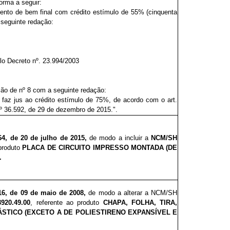
orma a seguir:
ento de bem final com crédito estímulo de 55%
(cinquenta
 seguinte redação:
o Decreto nº. 23.994/2003
ção de nº 8 com a seguinte redação:
 faz jus ao crédito estímulo de 75%, de acordo com o art.
nº 36.592, de 29 de dezembro de 2015.".
6
4, de 20 de julho de 2015,
de modo a incluir a
NCM/SH
 produto
PLACA DE CIRCUITO IMPRESSO MONTADA (DE
.
16, de 09 de maio de 2008,
de modo a alterar a NCM/SH
920.49.00
, referente ao produto
CHAPA, FOLHA, TIRA,
LÁSTICO (EXCETO A DE POLIESTIRENO EXPANSÍVEL E