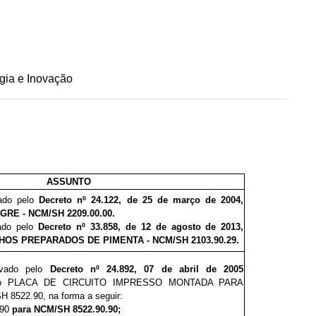
gia e Inovação
ASSUNTO
vado pelo
Decreto nº 24.
1
2
2, de 25 de março de 2004,
GRE - NCM/SH 2209.00.00.
vado pelo
Decreto nº 33.
8
5
8
, de 12 de agosto de 2013,
OS PREPARADOS DE PIMENTA - NCM/SH 2103.90.29.
rovado pelo
Decreto nº 24.8
92
, 07 de abril de 2005
to
PLACA DE CIRCUITO IMPRESSO MONTADA PARA
SH
8522.90, na forma a seguir:
.90
para NCM/SH 8522.90.90;