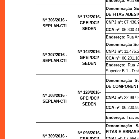
Endereço:
Rua Gu
Denominação So
DE FITAS ADESI
Nº 132/2016-
Nº 306/2016 -
CNPJ nº:
07.430.
GPEI/DCI/
SEPLAN-CTI
SEDEN
CCA nº
: 06.300.4
Endereço:
Rua Ani
Denominação So
CNPJ nº:
11.476.
Nº 143/2016-
Nº 307/2016 -
GPEI/DCI/
CCA nº
: 06.201.1
SEPLAN-CTI
SEDEN
Endereço:
Rua A
Superior B 1 - Distr
Denominação So
DE COMPONENT
Nº 128/2016-
Nº 308/2016 -
CNPJ nº:
22.997.
GPEI/DCI/
SEPLAN-CTI
SEDEN
CCA nº
: 06.200.9
Endereço:
Traves
Denominação S
FITAS E ABRASI
Nº 098/2016-
Nº 309/2016 -
CNPJ nº:
07.664.
GPEI/DCI/