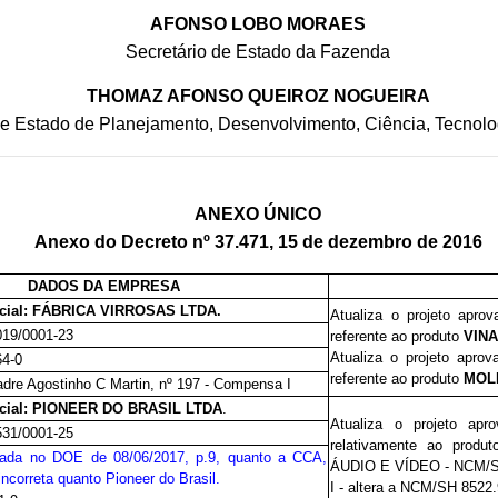
AFONSO LOBO MORAES
Secretário de Estado da Fazenda
THOMAZ AFONSO QUEIROZ NOGUEIRA
de Estado de Planejamento, Desenvolvimento, Ciência, Tecnolo
ANEXO ÚNICO
Anexo do Decreto nº 37.471, 15 de dezembro de 2016
DADOS DA EMPRESA
cial:
FÁBRICA VIRROSAS LTDA.
Atualiza o projeto apro
019/0001-23
referente ao produto
VINA
Atualiza o projeto apro
64-0
referente ao produto
MOLH
dre Agostinho C Martin, nº 197 - Compensa I
cial:
PIONEER DO BRASIL LTDA
.
Atualiza o projeto ap
531/0001-25
relativamente ao produ
icada no DOE de 08/06/2017, p.9, quanto a CCA,
ÁUDIO E VÍDEO -
NCM/
incorreta quanto Pioneer do Brasil.
I - altera a NCM/SH 8522