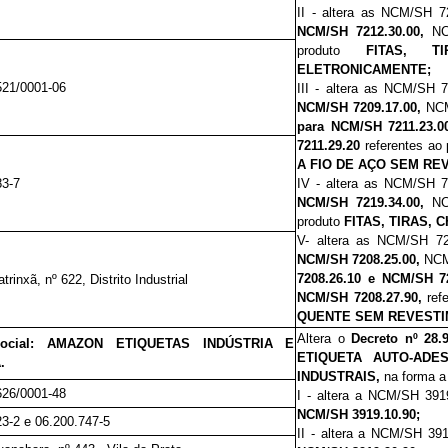
II - altera as NCM/SH 
NCM/SH 7212.30.00,
NC
produto
FITAS, TI
ELETRONICAMENTE;
521/0001-06
III - altera as NCM/SH 
NCM/SH 7209.17.00,
NC
para NCM/SH 7211.23.0
7211.29.20
referentes ao
A FIO DE AÇO SEM R
83-7
IV - altera as NCM/SH 
NCM/SH 7219.34.00,
NC
produto
FITAS, TIRAS,
V- altera as NCM/SH 7
NCM/SH 7208.25.00,
NCM
7208.26.10 e NCM/SH 7
rinxã, nº 622, Distrito Industrial
NCM/SH 7208.27.90,
refe
QUENTE SEM REVESTI
Altera o
Decreto nº 28.
Social: AMAZON ETIQUETAS INDÚSTRIA E
ETIQUETA AUTO-ADE
.
INDUSTRAIS,
na forma a
626/0001-48
I - altera a
NCM/SH 391
NCM/SH 3919.10.90;
23-2 e 06.200.747-5
II - altera a
NCM/SH 391