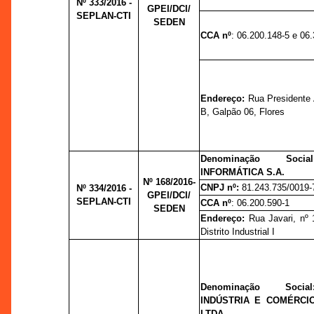
Nº 333/2016 -
GPEI/DCI/
SEPLAN-CTI
SEDEN
CCA nº
: 06.200.148-5 e 06
Endereço:
Rua Presidente 
B, Galpão 06, Flores
Denominação Soc
INFORMÁTICA S.A.
Nº 168/2016-
CNPJ nº:
81.243.735/0019-
Nº 334/2016 -
GPEI/DCI/
SEPLAN-CTI
CCA nº
: 06.200.590-1
SEDEN
Endereço:
Rua Javari, nº 
Distrito Industrial I
Denominação Soc
INDÚSTRIA E COMÉRCI
LTDA