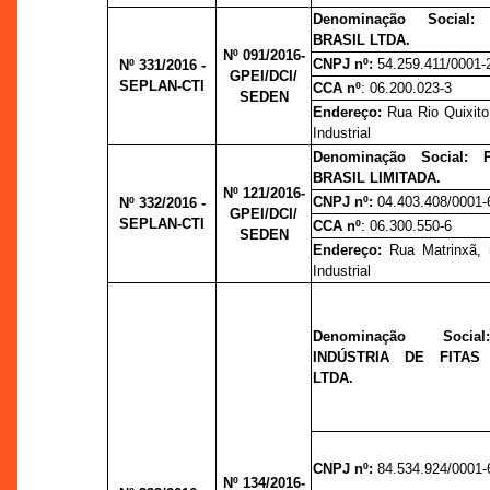
Denominação Social
BRASIL LTDA.
Nº 091/2016-
CNPJ nº:
54.259.411/0001-
Nº 331/2016 -
GPEI/DCI/
SEPLAN-CTI
CCA nº
: 06.200.023-3
SEDEN
Endereço:
Rua Rio Quixito,
Industrial
Denominação Social:
BRASIL LIMITADA.
Nº 121/2016-
CNPJ nº:
04.403.408/0001-
Nº 332/2016 -
GPEI/DCI/
SEPLAN-CTI
CCA nº
: 06.300.550-6
SEDEN
Endereço:
Rua Matrinxã, n
Industrial
Denominação Socia
INDÚSTRIA DE FITAS
LTDA.
CNPJ nº:
84.534.924/0001-
Nº 134/2016-