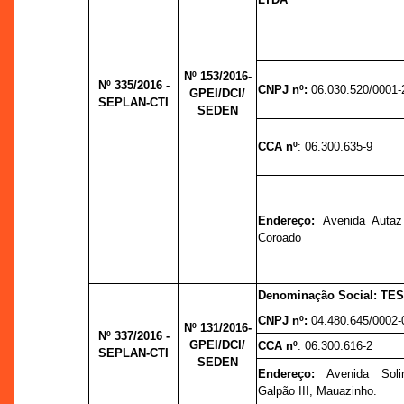
Nº 153/2016-
Nº 335/2016 -
CNPJ nº:
06.030.520/0001-
GPEI/DCI/
SEPLAN-CTI
SEDEN
CCA nº
: 06.300.635-9
Endereço:
Avenida Autaz
Coroado
Denominação Social: TE
CNPJ nº:
04.480.645/0002-
Nº 131/2016-
Nº 337/2016 -
GPEI/DCI/
CCA nº
: 06.300.616-2
SEPLAN-CTI
SEDEN
Endereço:
Avenida Sol
Galpão III, Mauazinho.