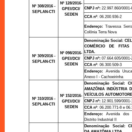
Nº 128/2016-
Nº 308/2016 -
CNPJ nº:
22.997.860/0001-
GPEI/DCI/
SEPLAN-CTI
SEDEN
CCA nº
: 06.200.936-2
Endereço:
Travessa Serr
Colônia Terra Nova
Denominação Social: CE
COMÉRCIO DE FITAS
LTDA.
Nº 098/2016-
Nº 309/2016 -
CNPJ nº:
07.664.605/0001-
GPEI/DCI/
SEPLAN-CTI
SEDEN
CCA nº
: 06.300.509-3
Endereço:
Avenida Uruc
Anexo I - Cachoeirinha
Denominação Social: 
AMAZÔNIA INDÚSTRIA 
VEÍCULOS AUTOMOTORE
Nº 152/2016-
Nº 310/2016 -
CNPJ nº:
12.901.599/0001-
GPEI/DCI/
SEPLAN-CTI
SEDEN
CCA nº
: 06.200.771-8 e 06
Endereço:
Avenida dos 
Distrito Industrial II
Denominação Social: 
DA AMAZÔNIA LTDA.