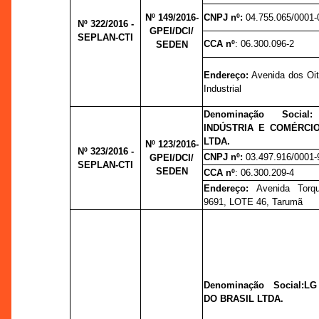
Nº 149/2016-
CNPJ nº:
04.755.065/0001-
Nº 322/2016 -
GPEI/DCI/
SEPLAN-CTI
CCA nº
: 06.300.096-2
SEDEN
Endereço:
Avenida dos Oiti
Industrial
Denominação Social
INDÚSTRIA E COMÉRCI
LTDA.
Nº 123/2016-
Nº 323/2016 -
CNPJ nº:
03.497.916/0001-
GPEI/DCI/
SEPLAN-CTI
SEDEN
CCA nº
: 06.300.209-4
Endereço:
Avenida Torq
9691, LOTE 46, Tarumã
Denominação Social:
LG
DO BRASIL LTDA.