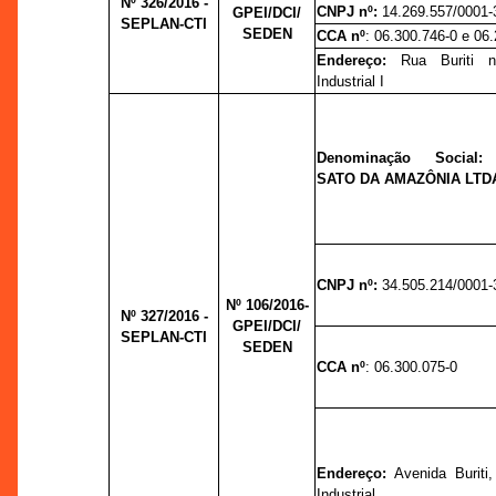
Nº 326/2016 -
CNPJ nº:
14.269.557/0001-
GPEI/DCI/
SEPLAN-CTI
SEDEN
CCA nº
: 06.300.746-0 e 06
Endereço:
Rua Buriti n
Industrial I
Denominação Socia
SATO DA AMAZÔNIA LTD
CNPJ nº:
34.505.214/0001-
Nº 106/2016-
Nº 327/2016 -
GPEI/DCI/
SEPLAN-CTI
SEDEN
CCA nº
: 06.300.075-0
Endereço:
Avenida Buriti,
Industrial