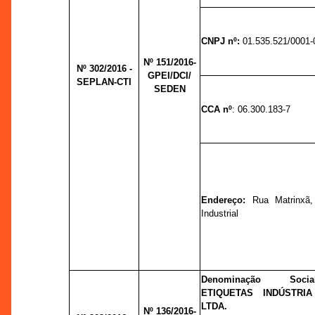
CNPJ nº:
01.535.521/0001-
Nº 151/2016-
Nº 302/2016 -
GPEI/DCI/
SEPLAN-CTI
SEDEN
CCA nº
: 06.300.183-7
Endereço:
Rua Matrinxã,
Industrial
Denominação Soc
ETIQUETAS INDÚSTRI
LTDA.
Nº 136/2016-