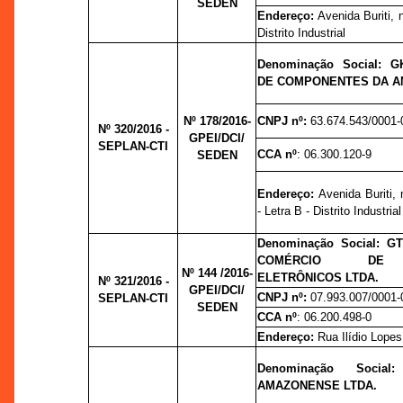
SEDEN
Endereço:
Avenida Buriti, 
Distrito Industrial
Denominação Social: 
DE COMPONENTES DA A
Nº 178/2016-
CNPJ nº:
63.674.543/0001-
Nº 320/2016 -
GPEI/DCI/
SEPLAN-CTI
CCA nº
: 06.300.120-9
SEDEN
Endereço:
Avenida Buriti,
- Letra B - Distrito Industrial
Denominação Social: G
COMÉRCIO DE 
Nº 144 /2016-
ELETRÔNICOS LTDA.
Nº 321/2016 -
GPEI/DCI/
CNPJ nº:
07.993.007/0001-
SEPLAN-CTI
SEDEN
CCA nº
: 06.200.498-0
Endereço:
Rua Ilídio Lopes
Denominação Social
AMAZONENSE LTDA.