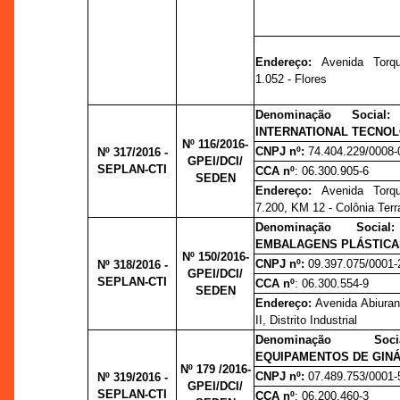
Endereço:
Avenida Torq
1.052 - Flores
Denominação Social
INTERNATIONAL TECNOL
Nº 116/2016-
CNPJ nº:
74.404.229/0008-
Nº 317/2016 -
GPEI/DCI/
SEPLAN-CTI
CCA nº
: 06.300.905-6
SEDEN
Endereço:
Avenida Torq
7.200, KM 12 - Colônia Ter
Denominação Socia
EMBALAGENS PLÁSTICA
Nº 150/2016-
CNPJ nº:
09.397.075/0001-
Nº 318/2016 -
GPEI/DCI/
SEPLAN-CTI
CCA nº
: 06.300.554-9
SEDEN
Endereço:
Avenida Abiuran
II, Distrito Industrial
Denominação Soc
EQUIPAMENTOS DE GINÁ
Nº 179 /2016-
CNPJ nº:
07.489.753/0001-
Nº 319/2016 -
GPEI/DCI/
SEPLAN-CTI
CCA nº
: 06.200.460-3