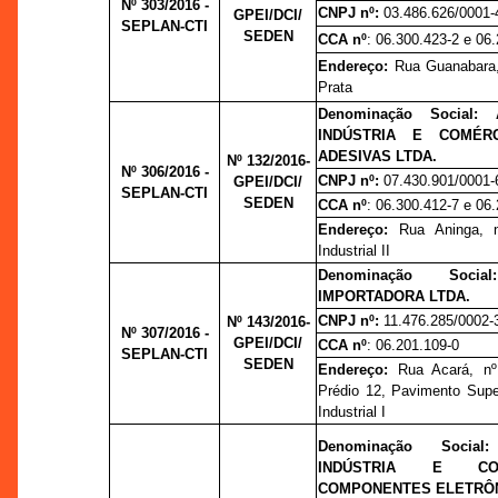
Nº 303/2016 -
CNPJ nº:
03.486.626/0001-
GPEI/DCI/
SEPLAN-CTI
SEDEN
CCA nº
: 06.300.423-2 e 06
Endereço:
Rua Guanabara,
Prata
Denominação Social:
INDÚSTRIA E COMÉR
ADESIVAS LTDA.
Nº 132/2016-
Nº 306/2016 -
CNPJ nº:
07.430.901/0001-
GPEI/DCI/
SEPLAN-CTI
SEDEN
CCA nº
: 06.300.412-7 e 06
Endereço:
Rua Aninga, n
Industrial II
Denominação Soc
IMPORTADORA LTDA.
CNPJ nº:
11.476.285/0002-
Nº 143/2016-
Nº 307/2016 -
GPEI/DCI/
CCA nº
: 06.201.109-0
SEPLAN-CTI
SEDEN
Endereço:
Rua Acará, nº
Prédio 12, Pavimento Super
Industrial I
Denominação Socia
INDÚSTRIA E CO
COMPONENTES ELETRÔN