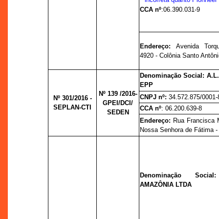
CCA nº
:
06.390.031-9
Endereço:
Avenida Torq
4920 - Colônia Santo Antôn
Denominação Social: A.L
EPP
Nº 139 /2016-
CNPJ nº:
34.572.875/0001-
Nº 301/2016 -
GPEI/DCI/
SEPLAN-CTI
CCA nº
: 06.200.639-8
SEDEN
Endereço:
Rua Francisca 
Nossa Senhora de Fátima -
Denominação Soci
AMAZÔNIA LTDA