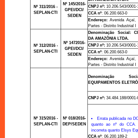
Nº 145/2016-
CNPJ nº:
10.206.543/0001-
Nº 311/2016 -
GPEI/DCI/
SEPLAN-CTI
CCA nº
: 06.200.663-0
SEDEN
Endereço:
Avenida Açaí, 
Partes - Distrito Industrial I
Denominação Social: 
DA AMAZÔNIA LTDA.
Nº 1472016-
CNPJ nº:
10.206.543/0001-
Nº 312/2016 -
GPEI/DCI/
SEPLAN-CTI
CCA nº
: 06.200.663-0
SEDEN
Endereço:
Avenida Açaí, 
Partes - Distrito Industrial I
Denominação Soc
EQUIPAMENTOS ELETRÔ
CNPJ nº:
34.484.188/0001-
Nº 315/2016 -
Nº 018/2016-
Errata publicada no D
SEPLAN-CTI
DEP/SEDEN
quanto ao nº do CCA. R
incorreta quanto Elsys E
CCA nº
: 06.200.189-2