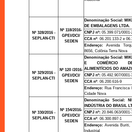
Denominação Social: MI
DE EMBALAGENS LTDA.
Nº 118/2016-
CNPJ nº:
05.399.071/0001-
Nº 328/2016 -
GPEI/DCI/
SEPLAN-CTI
CCA nº
: 06.201.133-2 e 06
SEDEN
Endereço:
Avenida Torq
8656, Colônia Terra Nova
Denominação Social:
MIK
E COMÉRCIO D
ALIMENTÍCIOS DO AMAZ
Nº 120 /2016-
Nº 329/2016 -
CNPJ nº:
05.492.907/0001-
GPEI/DCI/
SEPLAN-CTI
SEDEN
CCA nº
: 06.200.616-9
Endereço:
Rua Francisca 
Cidade Nova
Denominação Social: 
INDÚSTRIA DO BRASIL L
Nº 154/2016-
CNPJ nº:
20.846.063/0001-
Nº 330/2016 -
GPEI/DCI/
SEPLAN-CTI
CCA nº
: 06.300.897-1
SEDEN
Endereço:
Avenida Buriti, 
Industrial