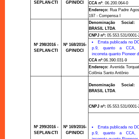
SEPLAN-CTI
GPIN/DCI
CCA nº
: 06.200.064-0
Endereço:
Rua Padre Agost
197 - Compensa I
Denominação Social
BRASIL LTDA
.
CNPJ nº:
05.553.531/0001-
Errata publicada no D
Nº 298/2016 -
Nº 168/2016-
p.9, quanto a CCA, r
SEPLAN-CTI
GPIN/DCI
incorreta quanto Pioneer d
CCA nº
:
06.390.031-9
Endereço:
Avenida Torquat
Colônia Santo Antônio
Denominação Social
BRASIL LTDA
.
CNPJ nº:
05.553.531/0001-
Nº 299/2016 -
Nº 169/2016-
Errata publicada no D
SEPLAN-CTI
GPIN/DCI
p.9, quanto a CCA, r
incorreta quanto Pionneer 