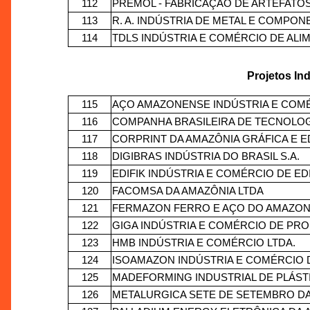
112
PREMOL - FABRICAÇÃO DE ARTEFATO
113
R. A. INDÚSTRIA DE METAL E COMPON
114
TDLS INDÚSTRIA E COMÉRCIO DE ALI
Projetos Ind
115
AÇO AMAZONENSE INDÚSTRIA E COMÉ
116
COMPANHA BRASILEIRA DE TECNOLOGI
117
CORPRINT DA AMAZÔNIA GRÁFICA E E
118
DIGIBRAS INDÚSTRIA DO BRASIL S.A.
119
EDIFIK INDÚSTRIA E COMÉRCIO DE E
120
FACOMSA DA AMAZÔNIA LTDA
121
FERMAZON FERRO E AÇO DO AMAZON
122
GIGA INDÚSTRIA E COMÉRCIO DE PR
123
HMB INDÚSTRIA E COMÉRCIO LTDA.
124
ISOAMAZON INDÚSTRIA E COMÉRCIO D
125
MADEFORMING INDUSTRIAL DE PLÁSTI
126
METALURGICA SETE DE SETEMBRO DA