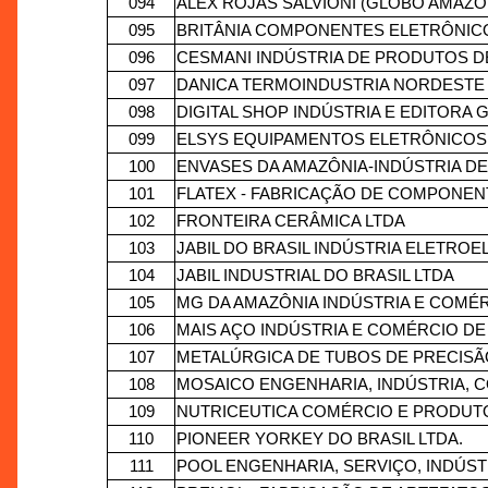
094
ALEX ROJAS SALVIONI (GLOBO AMAZÔ
095
BRITÂNIA COMPONENTES ELETRÔNIC
096
CESMANI INDÚSTRIA DE PRODUTOS D
097
DANICA TERMOINDUSTRIA NORDESTE LTD
098
DIGITAL SHOP INDÚSTRIA E EDITORA G
099
ELSYS EQUIPAMENTOS ELETRÔNICOS LT
100
ENVASES DA AMAZÔNIA-INDÚSTRIA D
101
FLATEX - FABRICAÇÃO DE COMPONEN
102
FRONTEIRA CERÂMICA LTDA
103
JABIL DO BRASIL INDÚSTRIA ELETROELE
104
JABIL INDUSTRIAL DO BRASIL LTDA
105
MG DA AMAZÔNIA INDÚSTRIA E COMÉR
106
MAIS AÇO INDÚSTRIA E COMÉRCIO DE
107
METALÚRGICA DE TUBOS DE PRECISÃO
108
MOSAICO ENGENHARIA, INDÚSTRIA, 
109
NUTRICEUTICA COMÉRCIO E PRODUTO
110
PIONEER YORKEY DO BRASIL LTDA.
111
POOL ENGENHARIA, SERVIÇO, INDÚS