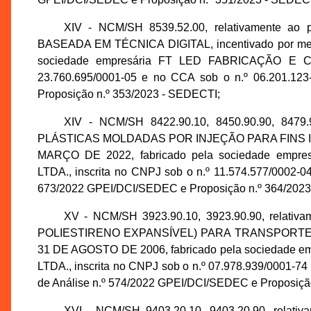
XIV - NCM/SH 8539.52.00, relativamente
BASEADA EM TÉCNICA DIGITAL, incentivado por meio
sociedade empresária FT LED FABRICAÇÃO E C
23.760.695/0001-05 e no CCA sob o n.º 06.201.123
Proposição n.º 353/2023 - SEDECTI;
XIV - NCM/SH 8422.90.10, 8450.90.90, 8479.9
PLÁSTICAS MOLDADAS POR INJEÇÃO PARA FINS INDUST
MARÇO DE 2022, fabricado pela sociedade em
LTDA., inscrita no CNPJ sob o n.º 11.574.577/0002-0
673/2022 GPEI/DCI/SEDEC e Proposição n.º 364/2023
XV - NCM/SH 3923.90.10, 3923.90.90, relat
POLIESTIRENO EXPANSÍVEL) PARA TRANSPORTE OU 
31 DE AGOSTO DE 2006, fabricado pela socieda
LTDA., inscrita no CNPJ sob o n.º 07.978.939/0001-74
de Análise n.º 574/2022 GPEI/DCI/SEDEC e Proposiçã
XVI - NCM/SH 9403.20.10, 9403.20.90, relati