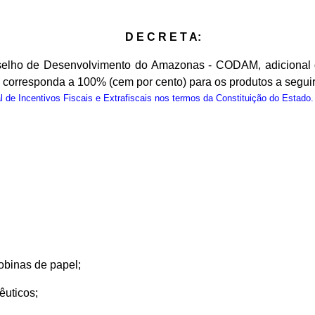
D E C R E T A:
elho de Desenvolvimento do Amazonas - CODAM, adicional de 
l corresponda a 100% (cem por cento) para os produtos a seguir
e Incentivos Fiscais e Extrafiscais nos termos da Constituição do Estado.
bobinas de papel;
êuticos;