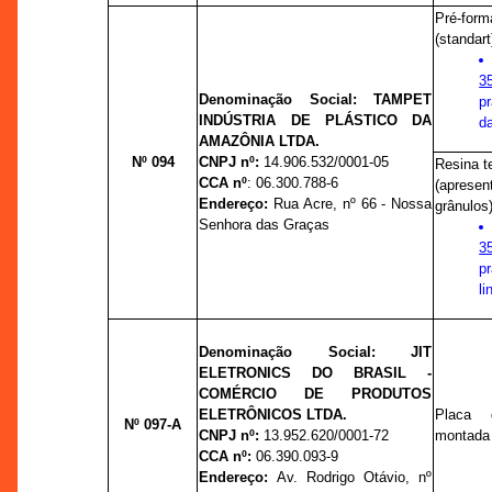
Pré-form
(standart
3
Denominação Social:
TAMPET
p
INDÚSTRIA DE PLÁSTICO DA
d
AMAZÔNIA LTDA.
Nº 094
CNPJ nº:
14.906.532/0001-05
Resina t
CCA nº
: 06.300.788-6
(apresen
Endereço:
R
ua Acre,
nº
66 - Nossa
grânulos)
Senhora das Graças
3
p
li
Denominação Social:
JIT
ELETRONICS DO BRASIL -
COMÉRCIO DE PRODUTOS
ELETRÔNICOS LTDA.
Placa 
Nº 097-A
CNPJ nº:
13.952.620/0001-72
montada 
CCA nº:
06.390.093-9
Endereço:
Av. Rodrigo Otávio,
nº