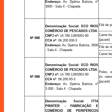
Endereço:
Av. Djalma Batista,
nº
3000 -
Sala 4 -
Chapada
Filé de p
Denominação Social:
ECO RIOS
COMÉRCIO DE PESCADOS LTDA
.
Carne be
CNPJ nº:
14.789.128/0001-90
Nº 088
(jacaré)
CCA nº
:
06.200.930-3
Endereço:
Av. Djalma Batista, 3000
Filé de r
-
Sala 4 -
Chapada
Carne be
Denominação Social:
ECO RIOS
COMÉRCIO DE PESCADOS LTDA
.
Peles, e
CNPJ nº:
14.789.128/0001-90
Nº 088
(in natu
CCA nº
:
06.200.93-3
(jacaré)
Endereço:
Av. Djalma Batista,
nº
3.000 -
Sala 4 -
Chapada
Denominação Social:
ITTA
PRINTER - FABRICAÇÃO E
COMÉRCIO DE PERIFÉRICOS