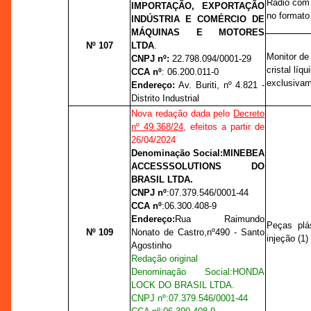
Rádio com 
IMPORTAÇÃO, EXPORTAÇÃO
no formato 
INDÚSTRIA E COMÉRCIO DE
MÁQUINAS E MOTORES
Nº 107
LTDA
.
Monitor de
CNPJ nº:
22.798.094/0001-29
cristal líq
CCA nº
:
06.200.011-0
exclusivam
Endereço:
Av. Buriti,
nº
4.821 -
Distrito Industrial
Nova redação dada pelo
Decreto
nº 49.368/24
, efeitos a partir de
26/04/2024
Denominação Social:
MINEBEA
ACCESSSOLUTIONS DO
BRASIL LTDA.
CNPJ nº
:
07.379.546/0001-44
CCA nº
:
06.300.408-9
Endereço:
Rua Raimundo
Peças plá
Nº 109
Nonato de Castro,
nº
490 - Santo
injeção (1)
Agostinho
Redação original
Denominação Social:
HONDA
LOCK DO BRASIL LTDA.
CNPJ nº
:
07.379.546/0001-44