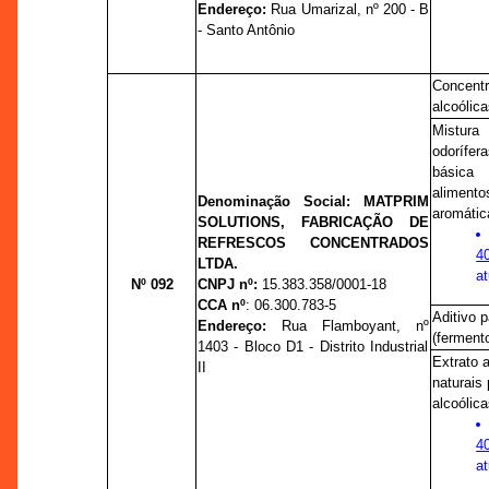
Endereço:
Rua Umarizal,
nº
200 - B
- Santo Antônio
Concent
alcoólica
Mistu
odorífer
básica
aliment
Denominação Social:
MATPRIM
aromátic
SOLUTIONS, FABRICAÇÃO DE
REFRESCOS CONCENTRADOS
4
LTDA.
at
Nº 092
CNPJ nº:
15.383.358/0001-18
CCA nº
: 06.300.783-5
Aditivo 
Endereço:
Rua Flamboyant,
nº
(ferment
1403 - Bloco D1 - Distrito Industrial
Extrato 
II
naturais
alcoólica
4
at