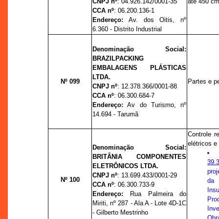
CNPJ nº
:
04.926.142/0001-35
até 450 c
CCA nº
:
06.200.136-1
Endereço:
Av. dos Oitis,
nº
6.360 - Distrito Industrial
Denominação Social:
BRAZILPACKING
EMBALAGENS PLÁSTICAS
LTDA.
Nº 099
Partes e p
CNPJ nº
:
12.378.366/0001-88
CCA nº
:
06.300.684-7
Endereço:
Av do Turismo
,
nº
14.694 - Tarumã
Controle r
elétricos e
Denominação Social:
BRITÂNIA COMPONENTES
39.
ELETRÔNICOS LTDA
.
pro
CNPJ nº
:
13.699.433/0001-29
Nº 100
da
CCA nº
:
06.300.733-9
Ins
Endereço:
Rua Palmeira do
Pro
Miriti,
nº
287 - Ala A - Lote 4D-1C
Inv
- Gilberto Mestrinho
Obra