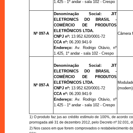
1.425 - 1º andar - sala 102 - Crespo
Denominação Social:
JIT
ELETRONICS DO BRASIL -
COMÉRCIO DE PRODUTOS
ELETRÔNICOS LTDA.
Nº 097-A
Câmera fo
CNPJ nº:
13.952.620/0001-72
CCA nº:
06.200.941-9
Endereço:
Av. Rodrigo Otávio,
nº
1.425, 1º andar - sala 102 - Crespo
Denominação Social:
JIT
ELETRONICS DO BRASIL -
COMÉRCIO DE PRODUTOS
ELETRÔNICOS LTDA.
Modula
Nº 097-A
CNPJ nº:
13.952.620/0001-72
(modem) 
CCA nº:
06.200.941-9
Endereço:
Av. Rodrigo Otávio,
nº
1.425 - 1º andar - sala 102 - Crespo
1)
O produto faz jus ao crédito estímulo de 100%, de acordo com
prorrogada até 31 de dezembro 2012, pelo Decreto nº 32.031, 
2) Nos casos em que forem comprovados o restabelecimento das 