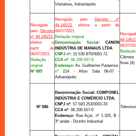
Vieiralves, Adrianópolis
Revogado pelo
Decreto nº
Revogado
44.145/21
, efeitos a partir de
pelo
Decreto
06/07/2021
Revog
nº 44.145/21
,
Redação original
44.145/2
efeitos a
Denominação Social:
CANON
06/07/20
partir de
INDÚSTRIA DE MANAUS LTDA
.
Redação 
06/07/2021
CNPJ nº:
15.530.875/0001-72
Câmera
Redação
CCA nº
: 06.200.937-0
fixas (4)
original
Endereço:
Av. Guilherme Paraense,
Nº 085
nº
214 - Altos Sala 06-07 -
Adrianópolis
Denominação Social:
COMPONEL
INDÚSTRIA E COMÉRCIO LTDA.
CNPJ nº
:
57.593.253/0001-33
Nº 086
Televiso
CCA nº
:
06.200.557-0
Endereço:
Rua Açaí,
nº
1.325, B -
3º andar - Distrito Industrial