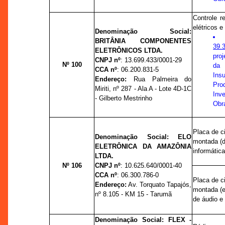
Controle r
elétricos e
Denominação Social:
BRITÂNIA COMPONENTES
39.
ELETRÔNICOS LTDA
.
pro
CNPJ nº
:
13.699.433/0001-29
Nº 100
da
CCA nº
:
06.200.831-5
Ins
Endereço:
Rua Palmeira do
Pro
Miriti,
nº
287 - Ala A - Lote 4D-1C
Inv
- Gilberto Mestrinho
Obra
Placa de c
Denominação Social:
ELO
montada (
ELETRÔNICA DA AMAZÔNIA
informática
LTDA.
Nº 106
CNPJ nº
:
10.625.640/0001-40
CCA nº
:
06.300.786-0
Placa de c
Endereço:
Av. Torquato Tapajós,
montada (e
nº
8.105 - KM 15 - Tarumã
de áudio e 
Denominação Social:
FLEX -