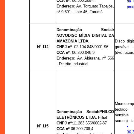
CCA nº
:
06.300.209-4
da 
Endereço:
Av. Torquato Tapajós,
prod
nº
9.691 - Lote 46, Tarumã
Denominação Social:
NOVODISC MÍDIA DIGITAL DA
AMAZÔNIA LTDA.
Disco digit
Nº 114
CNPJ nº
:
02.104.848/0001-96
gravável - 
CCA nº
:
06.200.048-9
(dvd-record
Endereço:
Av. Abiurana,
nº
566
- Distrito Industrial
Microcomp
teclado 
Denominação Social:
PHILCO
sensível
ELETRÔNICOS LTDA. Filial
screen) - t
CNPJ nº
:
11.283.356/0002-87
Nº 115
CCA nº
:
06.200.708-4
36.