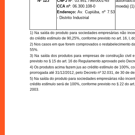
Nº 123
CNPJ nº
:
03.951.798/0001-45
automátic
CCA nº
:
06.300.108-0
moeda) (1)
Endereço:
Av. Cupiúba,
nº
7.53
- Distrito Industrial
1)
Na saída do produto para sociedades empresárias não incent
do crédito estímulo de 90,25%, conforme previsto no art. 16, I
2) Nos casos em que forem comprovados o restabelecimento das 
55%.
3) Na saída dos produtos para empresas de construção civil e
previsto no § 15 do art. 16 do Regulamento aprovado pelo Dec
4) Os produtos acima fazem jus ao crédito estímulo de 100%, con
prorrogada até 31/12/2012, pelo Decreto nº 32.031, de 30 de d
5) Na saída do produto para sociedades empresárias não incent
crédito estímulo será de 100%, conforme previsto no § 22 do a
2003.