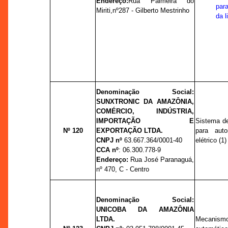
Endereço:
Rua Palmeira do
par
Miriti,
nº
287 - Gilberto Mestrinho
da l
Denominação Social:
SUNXTRONIC DA AMAZÔNIA,
COMÉRCIO, INDÚSTRIA,
IMPORTAÇÃO E
Sistema de
Nº 120
EXPORTAÇÃO LTDA.
para aut
CNPJ nº
63.667.364/0001-40
elétrico (1)
CCA nº
:
06.300.778-9
Endereço:
Rua José Paranaguá,
nº
470, C - Centro
Denominação Social:
UNICOBA DA AMAZÔNIA
LTDA
.
Mecanism