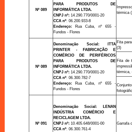
PARA PRODUTOS DE
Impress
Nº 089
INFORMÁTICA LTDA.
térmica (
CNPJ nº:
14.290.770/0001-20
CCA nº
: 06.200.933-8
Endereço:
Rua Cuba,
nº
655 -
Fundos - Flores
Fita par
Denominação Social:
ITTA
(3)
PRINTER - FABRICAÇÃO E
COMÉRCIO DE PERIFÉRICOS
Fita de 
PARA PRODUTOS DE
impress
Nº 089
INFORMÁTICA LTDA.
térmica, 
CNPJ nº:
14.290.770/0001-20
CCA nº
: 06.300.782-7
Endereço:
Rua Cuba,
nº
655 -
Conjun
Fundos - Flores
fotográfic
Denominação Social:
LENAN
INDÚSTRIA COMÉRCIO E
RECICLAGEM LTDA.
Nº 091
CNPJ nº:
10.405.648/0001-00
Garrafa d
CCA nº
:
06.300.761-4