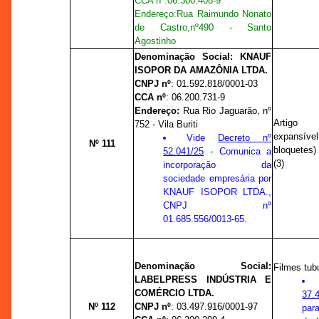
CCA nº
:
06.300.408-9
Endereço:
Rua Raimundo Nonato
de Castro,
nº
490 - Santo
Agostinho
Denominação Social:
KNAUF
ISOPOR DA AMAZÔNIA LTDA.
CNPJ nº
:
01.592.818/0001-03
CCA nº
:
06.200.731-9
Endereço:
Rua Rio Jaguarão,
nº
Artigo 
752 - Vila Buriti
expansíve
Vide
Decreto nº
Nº 111
bloquetes)
52.041/25
- Comunica a
(3)
incorporação da
sociedade empresária por
KNAUF ISOPOR LTDA.,
CNPJ nº
01.685.556/0013-65.
Denominação Social:
Filmes tubu
LABELPRESS INDÚSTRIA E
COMÉRCIO LTDA.
37.
Nº 112
CNPJ nº
:
03.497.916/0001-97
par