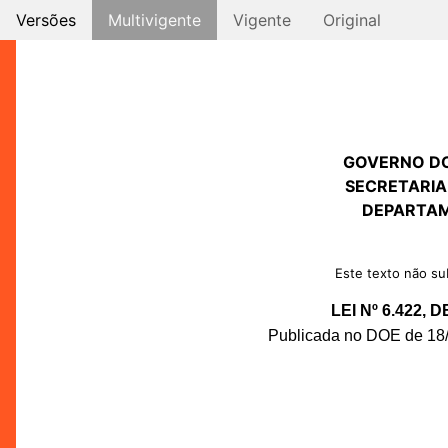
Versões
Multivigente
Vigente
Original
GOVERNO D
SECRETARIA
DEPARTAM
Este texto não sub
LEI Nº 6.422,
Publicada no DOE de 18/0