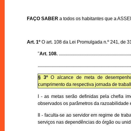
FAÇO SABER
a todos os habitantes que a ASS
Art. 1º
O art. 108 da Lei Promulgada n.º 241, de 3
"
Art. 108.
.............................................................
...............................................................................
§ 3º
O alcance de meta de desempenho p
cumprimento da respectiva jornada de trabal
I - as metas serão definidas pela chefia i
observados os parâmetros da razoabilidade 
II - faculta-se ao servidor em regime de tr
serviços nas dependências do órgão ou unid