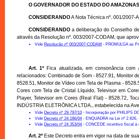
O GOVERNADOR DO ESTADO DO AMAZONA
CONSIDERANDO
A Nota Técnica nº. 001/2007-
CONSIDERANDO
a deliberação do Conselho d
através da Resolução nº. 003/2007-CODAM, que apro
Vide
Resolução nº 003/2007-CODAM
- PROMULGA as Prop
Art. 1º
Fica atualizada, em consonância com 
relacionados: Combinado de Som - 8527.91, Monitor de V
8528.51, Monitor de Vídeo com Tela de Plasma - 8528.59
Cores com Tela de Cristal Líquido, Televisor em Co
Player, Televisor em Cores (Real Flat) - 8528.72, 
INDÚSTRIA ELETRÔNICA LTDA., estabelecida na Avenida 
Vide
Decreto nº 29.797/10
- Incorporação por PHILIPS D
Vide
Decreto nº 24.186/04
- ENQUADRA na Lei nº 2.826, d
Vide
Decreto nº 24.353/04
- CONCEDE incentivo fiscal
Art. 2º
Este Decreto entra em vigor na data de sua