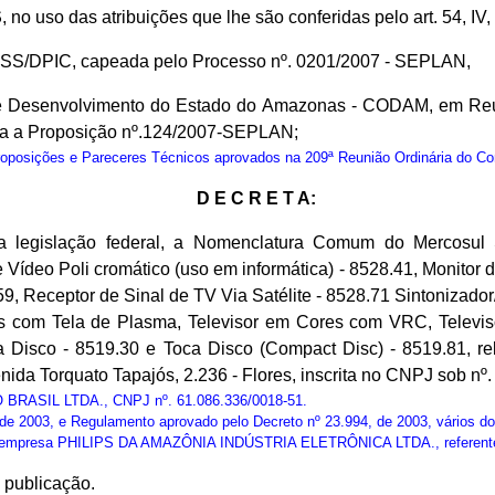
S
, no uso das atribuições que lhe são conferidas pelo art. 54, IV
ASS/DPIC, capeada pelo Processo nº. 0201/2007 - SEPLAN,
e Desenvolvimento do Estado do Amazonas - CODAM, em Reuni
va a Proposição nº.124/2007-SEPLAN;
osições e Pareceres Técnicos aprovados na 209ª Reunião Ordinária do C
D E C R E T A:
a legislação federal, a Nomenclatura Comum do Mercosul
ídeo Poli cromático (uso em informática) - 8528.41, Monitor de
, Receptor de Sinal de TV Via Satélite - 8528.71 Sintonizador/
res com Tela de Plasma, Televisor em Cores com VRC, Televi
Toca Disco - 8519.30 e Toca Disco (Compact Disc) - 8519.81
Torquato Tapajós, 2.236 - Flores, inscrita no CNPJ sob nº. 
O BRASIL LTDA., CNPJ nº. 61.086.336/0018-51.
e 2003, e Regulamento aprovado pelo Decreto nº 23.994, de 2003, vários do
 à empresa PHILIPS DA AMAZÔNIA INDÚSTRIA ELETRÔNICA LTDA., refere
 publicação.