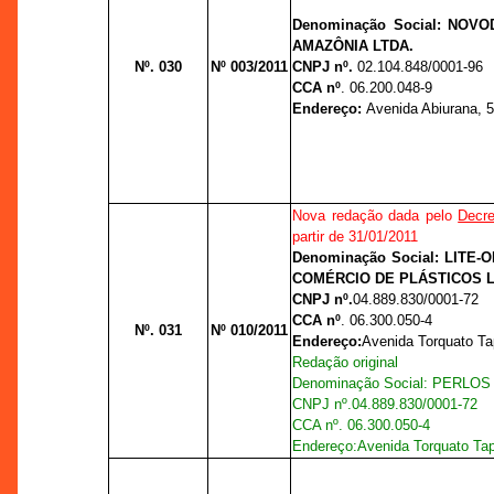
Denominação Social: NOVO
AMAZÔNIA LTDA.
Nº. 030
Nº 003/2011
CNPJ nº.
02.104.848/0001-96
CCA nº
. 06.200.048-9
Endereço:
Avenida Abiurana, 56
Nova redação dada pelo
Decre
partir de 31/01/2011
Denominação Social: LITE-
COMÉRCIO DE PLÁSTICOS L
CNPJ nº.
04.889.830/0001-72
CCA nº
. 06.300.050-4
Nº. 031
Nº 010/2011
Endereço:
Avenida Torquato Ta
Redação original
Denominação Social: PERLOS
CNPJ nº.
04.889.830/0001-72
CCA nº
. 06.300.050-4
Endereço:
Avenida Torquato Tap