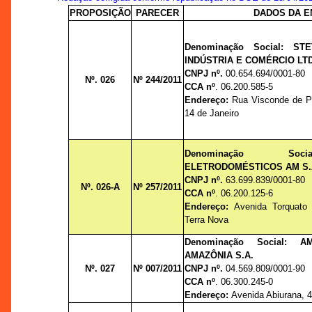
PROPOSIÇÃO
PARECER
DADOS DA 
Denominação Social:
ST
INDÚSTRIA E COMÉRCIO LT
CNPJ nº.
00.654.694/0001-80
Nº. 026
Nº 244/2011
CCA nº
.
06.200.585-5
Endereço:
Rua Visconde de Po
14 de Janeiro
Denominação S
ELETRODOMÉSTICOS AM S.
CNPJ nº.
63.699.839/0001-80
Nº. 026-A
Nº 257/2011
CCA nº
.
06.200.125-6
Endereço:
Avenida Torquato 
Terra Nova
Denominação Social: 
AMAZÔNIA S.A.
Nº. 027
Nº 007/2011
CNPJ nº.
04.569.809/0001-90
CCA nº
. 06.300.245-0
Endereço:
Avenida Abiurana, 44