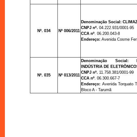
Denominação Social: CLIMA
CNPJ nº.
04.222.931/0001-95
Nº. 034
Nº 006/2011
CCA nº
. 06.200.043-8
Endereço:
Avenida Cosme Ferr
Denominação Social: 
INDÚSTRIA DE ELETRÔNICO
CNPJ nº.
11.758.381/0001-99
Nº. 035
Nº 013/2011
CCA nº
. 06.300.667-7
Endereço:
Avenida Torquato T
Bloco A - Tarumã