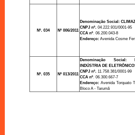
Denominação Social: CLIMA
CNPJ nº.
04.222.931/0001-95
Nº. 034
Nº 006/2011
CCA nº
. 06.200.043-8
Endereço:
Avenida Cosme Ferr
Denominação Social: 
INDÚSTRIA DE ELETRÔNICO
CNPJ nº.
11.758.381/0001-99
Nº. 035
Nº 013/2011
CCA nº
. 06.300.667-7
Endereço:
Avenida Torquato T
Bloco A - Tarumã