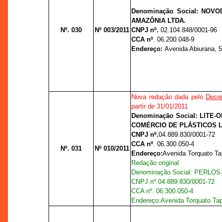
Denominação Social: NOVO
AMAZÔNIA LTDA.
Nº. 030
Nº 003/2011
CNPJ nº.
02.104.848/0001-96
CCA nº
. 06.200.048-9
Endereço:
Avenida Abiurana, 56
Nova redação dada pelo
Decre
partir de 31/01/2011
Denominação Social: LITE-
COMÉRCIO DE PLÁSTICOS L
CNPJ nº.
04.889.830/0001-72
CCA nº
. 06.300.050-4
Nº. 031
Nº 010/2011
Endereço:
Avenida Torquato Ta
Redação original
Denominação Social: PERLOS
CNPJ nº.
04.889.830/0001-72
CCA nº
. 06.300.050-4
Endereço:
Avenida Torquato Tap