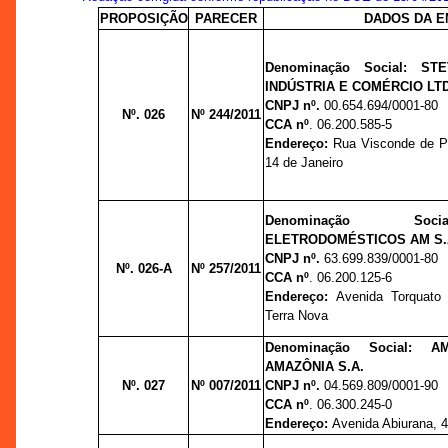
PROPOSIÇÃO
PARECER
DADOS DA 
Denominação Social:
ST
INDÚSTRIA E COMÉRCIO LT
CNPJ nº.
00.654.694/0001-80
Nº. 026
Nº 244/2011
CCA nº
.
06.200.585-5
Endereço:
Rua Visconde de Po
14 de Janeiro
Denominação S
ELETRODOMÉSTICOS AM S.
CNPJ nº.
63.699.839/0001-80
Nº. 026-A
Nº 257/2011
CCA nº
.
06.200.125-6
Endereço:
Avenida Torquato 
Terra Nova
Denominação Social: 
AMAZÔNIA S.A.
Nº. 027
Nº 007/2011
CNPJ nº.
04.569.809/0001-90
CCA nº
. 06.300.245-0
Endereço:
Avenida Abiurana, 44