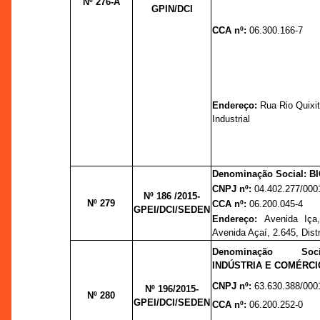
Nº 276-A
GPIN/DCI
CCA nº:
06.300.166-7
Endereço:
Rua Rio Quixit
Industrial
Denominação Social: B
CNPJ nº:
04.402.277/000
Nº 186 /2015-
Nº 279
CCA nº:
06.200.045-4
GPEI/DCI/SEDEN
Endereço:
Avenida Iça
Avenida Açaí, 2.645, Distri
Denominação So
INDÚSTRIA E COMÉRCI
CNPJ nº:
63.630.388/000
Nº 196/2015-
Nº 280
GPEI/DCI/SEDEN
CCA nº:
06.200.252-0