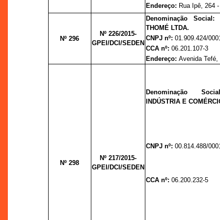
Endereço:
Rua Ipê, 264 - 
Denominação Social
THOMÉ LTDA.
Nº 226/2015-
CNPJ nº:
01.909.424/000
Nº 296
GPEI/DCI/SEDEN
CCA nº:
06.201.107-3
Endereço:
Avenida Tefé,
Denominação Soci
INDÚSTRIA E COMÉRCI
CNPJ nº:
00.814.488/000
Nº 217/2015-
Nº 298
GPEI/DCI/SEDEN
CCA nº:
06.200.232-5