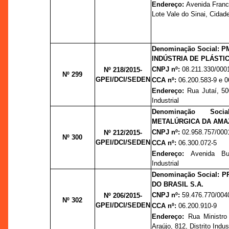
Endereço:
Avenida Franc
Lote Vale do Sinai, Cida
Denominação Social: 
INDÚSTRIA DE PLÁSTIC
CNPJ nº:
08.211.330/000
Nº 218/2015-
Nº 299
GPEI/DCI/SEDEN
CCA nº:
06.200.583-9 e 0
Endereço:
Rua Jutaí, 500
Industrial
Denominação Soci
METALÚRGICA DA AMAZ
CNPJ nº:
02.958.757/000
Nº 212/2015-
Nº 300
GPEI/DCI/SEDEN
CCA nº:
06.300.072-5
Endereço:
Avenida Bur
Industrial
Denominação Social:
DO BRASIL S.A.
CNPJ nº:
59.476.770/004
Nº 206/2015-
Nº 302
GPEI/DCI/SEDEN
CCA nº:
06.200.910-9
Endereço:
Rua Ministr
Araújo, 812, Distrito Indust