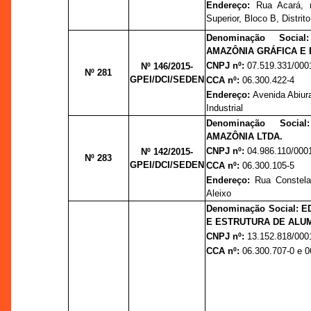
Endereço:
Rua Acará, 
Superior, Bloco B, Distrito 
Denominação Socia
AMAZÔNIA GRÁFICA E 
CNPJ nº:
07.519.331/000
Nº 146/2015-
Nº 281
GPEI/DCI/SEDEN
CCA nº:
06.300.422-4
Endereço:
Avenida Abiura
Industrial
Denominação Socia
AMAZÔNIA LTDA.
CNPJ nº:
04.986.110/000
Nº 142/2015-
Nº 283
GPEI/DCI/SEDEN
CCA nº:
06.300.105-5
Endereço:
Rua Constela
Aleixo
Denominação Social: 
E ESTRUTURA DE ALUMÍ
CNPJ nº:
13.152.818/000
CCA nº:
06.300.707-0 e 0