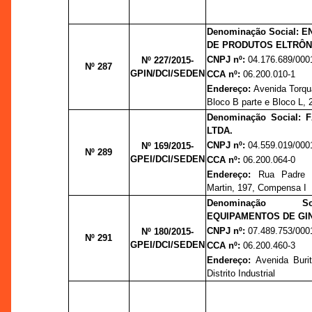
Denominação Social: 
DE PRODUTOS ELTRÔN
CNPJ nº:
04.176.689/000
Nº 227/2015-
Nº 287
GPIN/DCI/SEDEN
CCA nº:
06.200.010-1
Endereço:
Avenida Torqu
Bloco B parte e Bloco L, 
Denominação Social:
LTDA.
CNPJ nº:
04.559.019/000
Nº 169/2015-
Nº 289
GPEI/DCI/SEDEN
CCA nº:
06.200.064-0
Endereço:
Rua Padre A
Martin, 197, Compensa I
Denominação S
EQUIPAMENTOS DE GIN
CNPJ nº:
07.489.753/000
Nº 180/2015-
Nº 291
GPEI/DCI/SEDEN
CCA nº:
06.200.460-3
Endereço:
Avenida Burit
Distrito Industrial