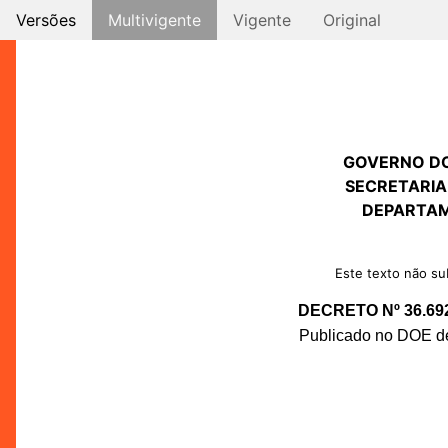
Versões
Multivigente
Vigente
Original
GOVERNO D
SECRETARIA
DEPARTAM
Este texto não sub
DECRETO Nº 36.69
Publicado no DOE de