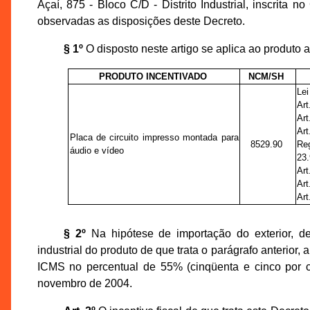
Açaí, 875 - Bloco C/D - Distrito Industrial, inscrit
observadas as disposições deste Decreto.
§ 1º
O disposto neste artigo se aplica ao produto a
PRODUTO INCENTIVADO
NCM/SH
Lei
Art
Art
Art
Placa de circuito impresso montada para
8529.90
Re
áudio e vídeo
23
Art
Art
Art
§ 2º
Na hipótese de importação do exterior, de
industrial do produto de que trata o parágrafo anterior
ICMS no percentual de 55% (cinqüenta e cinco por ce
novembro de 2004.