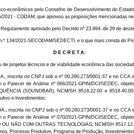
nico-econômicos pelo Conselho de Desenvolvimento do Estad
005/2021 - CODAM, que aprovou as proposições mencionadas ne
do Regulamento aprovado pelo Decreto nº 23.994, de 29 de dez
io n.º 134/2021-SECODAM/SEDECTI, e o que mais consta do Pr
D E C R E T A:
u de projetos técnicos e de viabilidade econômica das socieda
crita no CNPJ sob o nº 00.280.273/0001-37 e no CCA sob o
 com o Parecer de Análise nº 066/2021-GPIN/DCI/SEDEC, obje
CIA (SOUNDBAR), NCM/SH 8518.22.00 e 8518.40.00, inc
tivo e Investimentos;
scrita no CNPJ sob o nº 00.280.273/0001-37 e no CCA sob o
 com o Parecer de Análise nº 070/2021-GPIN/DCI/SEDEC, obje
 NÃO COM OUTRAS TECNOLOGIAS, NCM/SH 8517.12.31, inc
s, Processo Produtivo, Programa de Produção, Investimentos e