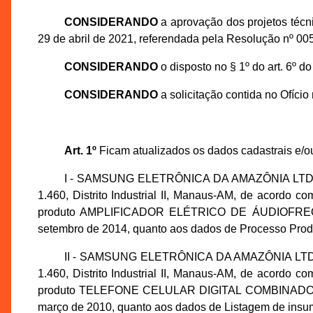
CONSIDERANDO
a aprovação dos projetos téc
29 de abril de 2021, referendada pela Resolução nº 
CONSIDERANDO
o disposto no § 1º do art. 6º 
CONSIDERANDO
a solicitação contida no Ofíc
Art. 1º
Ficam atualizados os dados cadastrais e/o
I - SAMSUNG ELETRÔNICA DA AMAZÔNIA LTDA., ins
1.460, Distrito Industrial II, Manaus-AM, de acordo
produto AMPLIFICADOR ELÉTRICO DE ÁUDIOFREQUÊN
setembro de 2014, quanto aos dados de Processo Produ
II - SAMSUNG ELETRÔNICA DA AMAZÔNIA LTDA., in
1.460, Distrito Industrial II, Manaus-AM, de acordo
produto TELEFONE CELULAR DIGITAL COMBINADO OU
março de 2010, quanto aos dados de Listagem de insumo