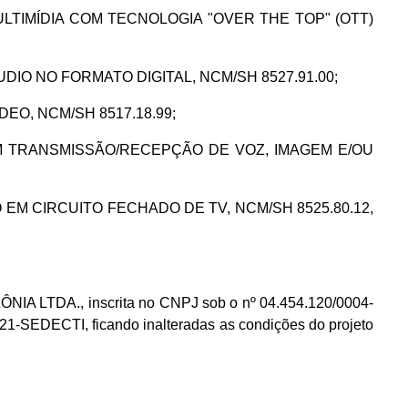
E MULTIMÍDIA COM TECNOLOGIA "OVER THE TOP" (OTT)
E ÁUDIO NO FORMATO DIGITAL, NCM/SH 8527.91.00;
VÍDEO, NCM/SH 8517.18.99;
ICO COM TRANSMISSÃO/RECEPÇÃO DE VOZ, IMAGEM E/OU
 USO EM CIRCUITO FECHADO DE TV, NCM/SH 8525.80.12,
A LTDA., inscrita no CNPJ sob o nº 04.454.120/0004-
21-SEDECTI, ficando inalteradas as condições do projeto