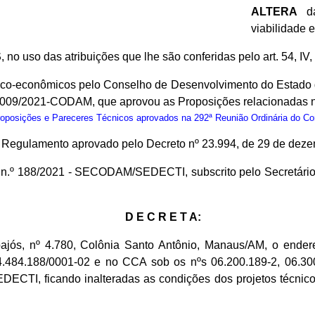
ALTERA
da
viabilidade 
S
, no uso das atribuições que lhe são conferidas pelo art. 54, IV
nico-econômicos pelo Conselho de Desenvolvimento do Estado
º 009/2021-CODAM, que aprovou as Proposições relacionadas n
osições e Pareceres Técnicos aprovados na 292ª Reunião Ordinária do C
do Regulamento aprovado pelo Decreto nº 23.994, de 29 de dez
io n.º 188/2021 - SECODAM/SEDECTI, subscrito pelo Secretár
D E C R E T A:
apajós, nº 4.780, Colônia Santo Antônio, Manaus/AM, o e
84.188/0001-02 e no CCA sob os nºs 06.200.189-2, 06.300.
CTI, ficando inalteradas as condições dos projetos técnicos