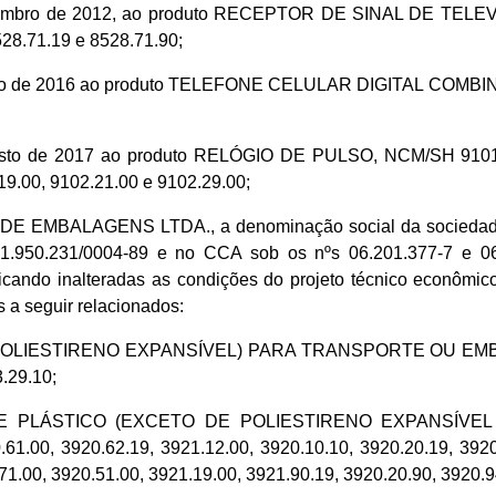
de dezembro de 2012, ao produto RECEPTOR DE SINAL DE
71.19 e 8528.71.90;
e outubro de 2016 ao produto TELEFONE CELULAR DIGITAL
gosto de 2017 ao produto RELÓGIO DE PULSO, NCM/SH 9101.11
19.00, 9102.21.00 e 9102.29.00;
 DE EMBALAGENS LTDA., a denominação social da socied
950.231/0004-89 e no CCA sob os nºs 06.201.377-7 e 06.3
ndo inalteradas as condições do projeto técnico econômico r
s a seguir relacionados:
OLIESTIRENO EXPANSÍVEL) PARA TRANSPORTE OU EMBALAG
.29.10;
DE PLÁSTICO (EXCETO DE POLIESTIRENO EXPANSÍVEL E 
.61.00, 3920.62.19, 3921.12.00, 3920.10.10, 3920.20.19, 3920
71.00, 3920.51.00, 3921.19.00, 3921.90.19, 3920.20.90, 3920.9