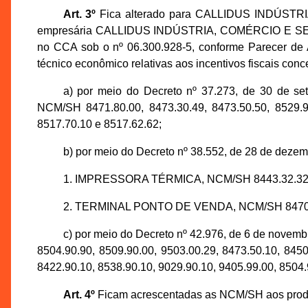
Art. 3º
Fica alterado para CALLIDUS INDÚST
empresária CALLIDUS INDÚSTRIA, COMÉRCIO E SER
no CCA sob o nº 06.300.928-5, conforme Parecer de 
técnico econômico relativas aos incentivos fiscais conc
a) por meio do Decreto nº 37.273, de 30 d
NCM/SH 8471.80.00, 8473.30.49, 8473.50.50, 8529.90
8517.70.10 e 8517.62.62;
b) por meio do Decreto nº 38.552, de 28 de dezemb
1. IMPRESSORA TÉRMICA, NCM/SH 8443.32.32, 8
2. TERMINAL PONTO DE VENDA, NCM/SH 8470.
c) por meio do Decreto nº 42.976, de 6 de n
8504.90.90, 8509.90.00, 9503.00.29, 8473.50.10, 8450
8422.90.10, 8538.90.10, 9029.90.10, 9405.99.00, 8504.
Art. 4º
Ficam acrescentadas as NCM/SH aos produ