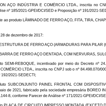
MAZON AÇO INDÚSTRIA E COMÉRCIO LTDA., inscrita no CNP
álise nº 185/2021-GPEI/DCI/SED e Proposição nº 191/2021-SED
mente ao produto LÂMINADO DE FERRO AÇO, FITA, TIRA, CHA
e 28 de dezembro de 2017:
oduto ESTRUTURA DE FERRO AÇO (ARMADURAS PARA PILAR (
roduto BARRA DE FERRO AÇO DENTADA, COM NERVURAS, S
duto SEMI-REBOQUE, incentivado por meio do Decreto nº 24.
ÉRCIO LTDA., inscrita no CNPJ sob o nº 84.498.070/0001-
nº 192/2021-SEDECTI;
ao produto SUBCONJUNTO PAINEL FRONTAL COM DISPOSI
de maio de 2021, fabricado pela sociedade empresária BO
1.144-8, conforme Parecer de Análise nº 171/2021-GPEI/DCI/
roduto PLACA DE CIRCUITO IMPRESSO MONTADA (EXCETO DE Á