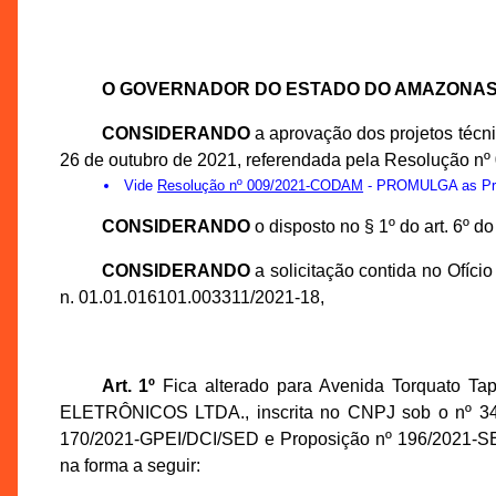
O GOVERNADOR DO ESTADO DO AMAZONA
CONSIDERANDO
a aprovação dos projetos téc
26 de outubro de 2021, referendada pela Resolução n
Vide
Resolução nº 009/2021-CODAM
- PROMULGA as Prop
CONSIDERANDO
o disposto no § 1º do art. 6º 
CONSIDERANDO
a solicitação contida no Ofíc
n. 01.01.016101.003311/2021-18,
Art. 1º
Fica alterado para Avenida Torquato T
ELETRÔNICOS LTDA., inscrita no CNPJ sob o nº 34.4
170/2021-GPEI/DCI/SED e Proposição nº 196/2021-SEDE
na forma a seguir: