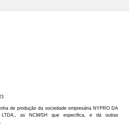
21
inha de produção da sociedade empresária NYPRO DA
LTDA., as NCM/SH que especifica, e dá outras
.