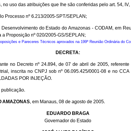
S
, no uso das atribuições que lhe são conferidas pelo art. 54, IV
elo Processo nº 6.213/2005-SPT/SEPLAN;
 Desenvolvimento do Estado do Amazonas - CODAM, em Reuni
a a Proposição nº 020/2005-GS/SEPLAN;
osições e Pareceres Técnicos aprovados na 199ª Reunião Ordinária do C
DECRETA:
tante no Decreto nº 24.894, de 07 de abril de 2005, refe
ustrial, inscrita no CNPJ sob nº 06.095.425/0001-08 e no CC
MOLDADAS POR INJEÇÃO.
 publicação.
O AMAZONAS
, em Manaus, 08 de agosto de 2005.
EDUARDO BRAGA
Governador do Estado