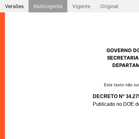
Versões
Multivigente
Vigente
Original
GOVERNO D
SECRETARIA
DEPARTAM
Este texto não sub
DECRETO Nº 34.27
Publicado no DOE de