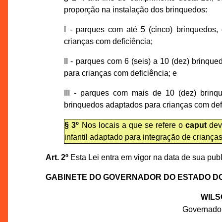
proporção na instalação dos brinquedos:
I - parques com até 5 (cinco) brinquedos,
crianças com deficiência;
II - parques com 6 (seis) a 10 (dez) brinqu
para crianças com deficiência; e
III - parques com mais de 10 (dez) brinqu
brinquedos adaptados para crianças com def
§ 3º
Nos locais a que se refere o
caput
deve
infantil adaptado para integração de crianças
Art. 2º
Esta Lei entra em vigor na data de sua pub
GABINETE DO GOVERNADOR DO ESTADO D
WILS
Governado