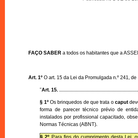
FAÇO SABER
a todos os habitantes que a ASS
Art. 1º
O art. 15 da Lei da Promulgada n.º 241, de
"
Art. 15.
................................................................
§ 1º
Os brinquedos de que trata o
caput
deve
forma de parecer técnico prévio de entid
instalados por profissional capacitado, ob
Normas Técnicas (ABNT).
§ 2º
Para fins do cumprimento desta Lei, o