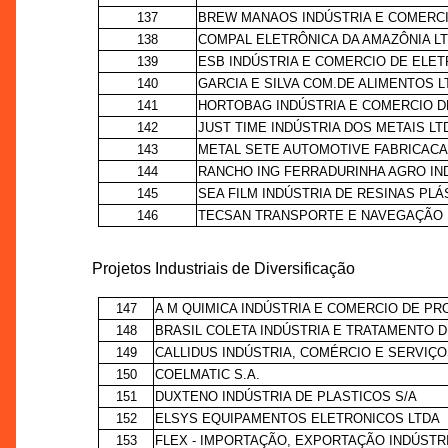
137
BREW MANAOS INDÚSTRIA E COMERCI
138
COMPAL ELETRÔNICA DA AMAZÔNIA L
139
ESB INDÚSTRIA E COMERCIO DE ELET
140
GARCIA E SILVA COM.DE ALIMENTOS L
141
HORTOBAG INDÚSTRIA E COMERCIO DE
142
JUST TIME INDÚSTRIA DOS METAIS LT
143
METAL SETE AUTOMOTIVE FABRICACA
144
RANCHO ING FERRADURINHA AGRO IN
145
SEA FILM INDÚSTRIA DE RESINAS PLÁ
146
TECSAN TRANSPORTE E NAVEGAÇÃO 
Projetos Industriais de Diversificação
147
A M QUIMICA INDÚSTRIA E COMERCIO DE P
148
BRASIL COLETA INDÚSTRIA E TRATAMENTO D
149
CALLIDUS INDÚSTRIA, COMÉRCIO E SERVIÇ
150
COELMATIC S.A.
151
DUXTENO INDÚSTRIA DE PLASTICOS S/A
152
ELSYS EQUIPAMENTOS ELETRONICOS LTDA
153
FLEX - IMPORTAÇÃO, EXPORTAÇÃO INDÚSTR