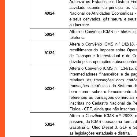
Autoriza os Estados e o Distrito F
atividade econômica principal as cl
49/24
Nacional de Atividades Econômicas -
e seus derivados, gás natural e seus
ou lacustre.
Altera o Convênio ICMS n.º 55/05, q
50/24
telefonia.
Altera o Convênio ICMS n.º 142/18, q
recolhimento do Imposto sobre Opera
51/24
de Transporte Interestadual e de C
devido pelas operações subsequentes
Altera o Convênio ICMS n.º 134/16, q
intermediadores financeiros e de p
relativas às transações com cartões
transações eletrônicas do Sistema d
52/24
bem como sobre o fornecimento de 
referentes às transações comerciais 
inscritas no Cadastro Nacional de P
Física - CPF, ainda que não inscritas
Altera o Convênio ICMS n.º 26/23, q
passivo, do ICMS cobrado na forma d
53/24
Gasolina C, Óleo Diesel B, GLP e G
as legislações estaduais e distrital.