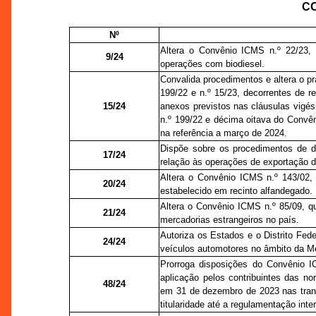
CO
Nº
Altera o Convênio ICMS n.º 22/23, 
9/24
operações com biodiesel.
Convalida procedimentos e altera o p
199/22 e n.º 15/23, decorrentes de r
15/24
anexos previstos nas cláusulas vigé
n.º 199/22 e décima oitava do Convê
na referência a março de 2024
.
Dispõe sobre os procedimentos de 
17/24
relação às operações de exportação 
Altera o Convênio ICMS n.º 143/02, 
20/24
estabelecido em recinto alfandegado.
Altera o Convênio ICMS n.º 85/09, q
21/24
mercadorias estrangeiros no país.
Autoriza os Estados e o Distrito Fede
24/24
veículos automotores no âmbito da Me
Prorroga disposições do Convênio IC
aplicação pelos contribuintes das 
48/24
em 31 de dezembro de 2023 nas trans
titularidade até a regulamentação int