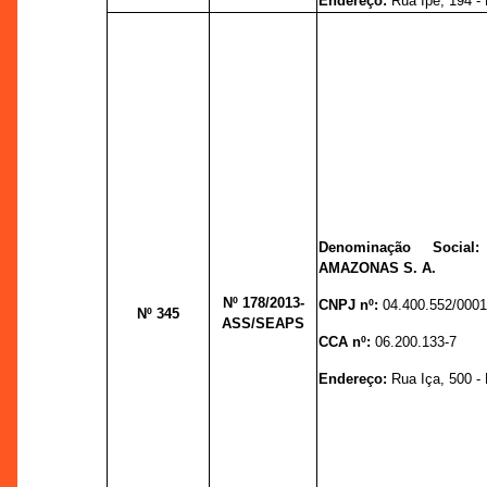
Endereço:
Rua Ipê, 194 - D
Denominação Socia
AMAZONAS S. A.
Nº 178
/2013-
CNPJ nº:
04.400.552/0001
Nº 345
ASS/SEAPS
CCA nº:
06.200.133-7
Endereço:
Rua Iça, 500 - D