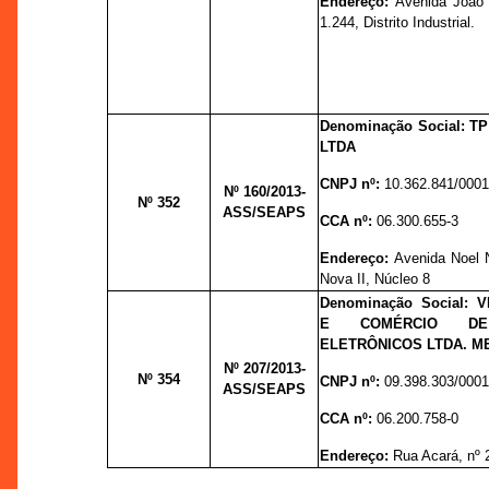
Endereço:
Avenida João 
1.244, Distrito Industrial.
Denominação Social: T
LTDA
CNPJ nº:
10.362.841/0001
Nº 160
/2013-
Nº 352
ASS/SEAPS
CCA nº:
06.300.655-3
Endereço:
Avenida Noel N
Nova II, Núcleo 8
Denominação Social: 
E COMÉRCIO DE
ELETRÔNICOS LTDA. M
Nº 207
/2013-
Nº 354
CNPJ nº:
09.398.303/0001
ASS/SEAPS
CCA nº:
06.200.758-0
Endereço:
Rua Acará, nº 2