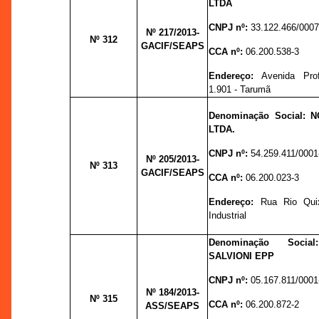
LTDA
CNPJ nº:
33.122.466/0007
Nº 217
/2013-
Nº 312
GACIF/SEAPS
CCA nº:
06.200.538-3
Endereço:
Avenida Pro
1.901 - Tarumã
Denominação Social:
N
LTDA.
CNPJ nº:
54.259.411/0001
Nº 205
/2013-
Nº 313
GACIF/SEAPS
CCA nº:
06.200.023-3
Endereço:
R
ua Rio Quix
Industrial
Denominação Soci
SALVIONI EPP
CNPJ nº:
05.167.811/0001
Nº 184
/2013-
Nº 315
CCA nº:
06.200.872-2
ASS/SEAPS