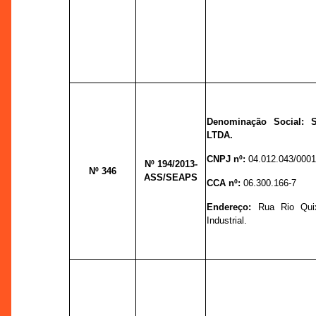
Denominação Social:
LTDA.
CNPJ nº:
04.012.043/0001
Nº 194
/2013-
Nº 346
ASS/SEAPS
CCA nº:
06.300.166-7
Endereço:
Rua Rio Quix
Industrial.