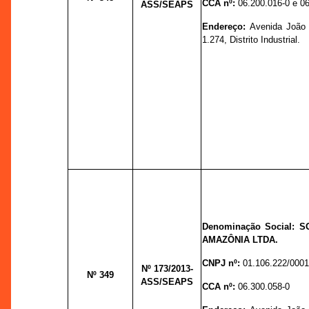
CCA nº:
06.200.016-0 e 0
ASS/SEAPS
Endereço:
Avenida João 
1.274, Distrito Industrial.
Denominação Social: 
AMAZÔNIA LTDA.
CNPJ nº:
01.106.222/0001
Nº 173
/2013-
Nº 349
ASS/SEAPS
CCA nº:
06.300.058-0