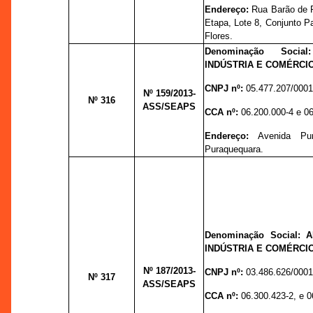
Endereço:
Rua Barão de P
Etapa, Lote 8, Conjunto Pa
Flores.
Denominação Soci
INDÚSTRIA E COMÉRCIO
CNPJ nº:
05.477.207/0001
Nº 159
/2013-
Nº 316
ASS/SEAPS
CCA nº:
06.200.000-4 e 0
Endereço:
Avenida Pur
Puraquequara.
Denominação Social:
INDÚSTRIA E COMÉRCI
Nº 187
/2013-
CNPJ nº:
03.486.626/0001
Nº 317
ASS/SEAPS
CCA nº:
06.300.423-2, e 0