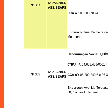
Nº 254/2014-
Nº 353
ASS/SEAPS
CCA nº:
06.200.708-4
Endereço:
Rua Palmeira do M
Mestrinho
Denominação Social: QUÍ
CNPJ nº:
04.653.459/0001-4
Nº 210/2014-
Nº 355
CCA nº:
06.200.240-6 e 06.
ASS/SEAPS
Endereço:
Avenida Torquat
08, Galpão 1, Tarumã