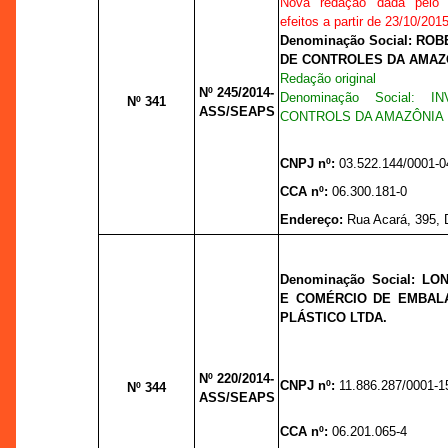
Nova redação dada pel
efeitos a partir de 23/10/201
Denominação Social: R
DE CONTROLES DA AMAZÔ
Redação original
Nº 245/2014-
Denominação Social: 
Nº 341
ASS/SEAPS
CONTROLS DA AMAZÔNIA 
CNPJ nº:
03.522.144/0001-0
CCA nº:
06.300.181-0
Endereço:
Rua Acará, 395, Di
Denominação Social: L
E COMÉRCIO DE EMBAL
PLÁSTICO LTDA.
Nº 220/2014-
CNPJ nº:
11.886.287/0001-1
Nº 344
ASS/SEAPS
CCA nº:
06.201.065-4