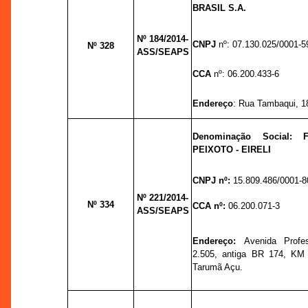
BRASIL S.A.
Nº 184/2014-
CNPJ
nº: 07.130.025/0001-5
Nº 328
ASS/SEAPS
CCA
nº: 06.200.433-6
Endereço
: Rua Tambaqui, 180
Denominação Social:
PEIXOTO - EIRELI
CNPJ nº:
15.809.486/0001-8
Nº 221/2014-
Nº 334
CCA nº:
06.200.071-3
ASS/SEAPS
Endereço:
Avenida Profe
2.505, antiga BR 174, KM 
Tarumã Açu.