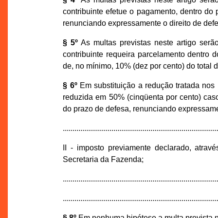
contribuinte efetue o pagamento, dentro do 
renunciando expressamente o direito de def
§ 5º
As multas previstas neste artigo serã
contribuinte requeira parcelamento dentro 
de, no mínimo, 10% (dez por cento) do total d
§ 6º
Em substituição a redução tratada nos §
reduzida em 50% (cinqüenta por cento) caso
do prazo de defesa, renunciando expressamen
...............................................................................
II - imposto previamente declarado, atr
Secretaria da Fazenda;
...............................................................................
...............................................................................
§ 8º
Em nenhuma hipótese a multa prevista nes