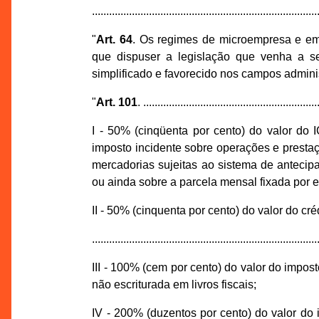
...............................................................................
"
Art. 64
. Os regimes de microempresa e em
que dispuser a legislação que venha a se
simplificado e favorecido nos campos administ
"
Art. 101
. .............................................................
I - 50% (cinqüenta por cento) do valor do 
imposto incidente sobre operações e prestaç
mercadorias sujeitas ao sistema de antecipa
ou ainda sobre a parcela mensal fixada por e
II - 50% (cinquenta por cento) do valor do cr
...............................................................................
III - 100% (cem por cento) do valor do impo
não escriturada em livros fiscais;
IV - 200% (duzentos por cento) do valor do