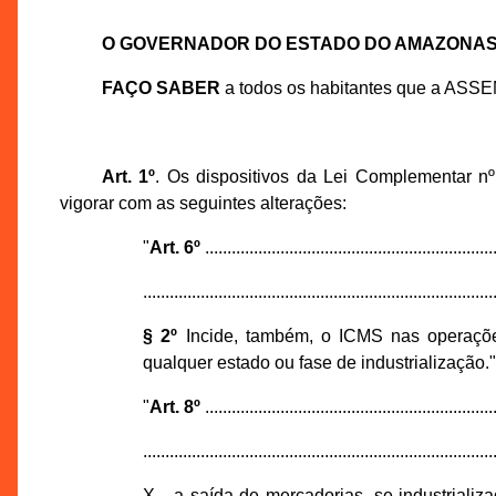
O GOVERNADOR DO ESTADO DO AMAZONA
FAÇO SABER
a todos os habitantes que a ASS
Art. 1º
. Os dispositivos da Lei Complementar 
vigorar com as seguintes alterações:
"
Art. 6º
.................................................................
...............................................................................
§ 2º
Incide, também, o ICMS nas operações
qualquer estado ou fase de industrialização.
"
Art. 8º
.................................................................
...............................................................................
X - a saída de mercadorias, se industrial