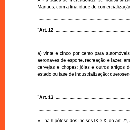
Manaus, com a finalidade de comercialização,
...............................................................................
"
Art. 12
. ...............................................................
I - ...........................................................................
a) vinte e cinco por cento para automóvei
aeronaves de esporte, recreação e lazer; ar
cervejas e chopes; jóias e outros artigos d
estado ou fase de industrialização; querosen
...............................................................................
"
Art. 13
. ...............................................................
...............................................................................
V - na hipótese dos incisos IX e X, do art. 7