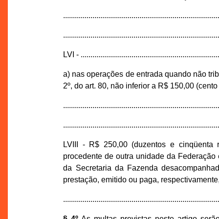
...............................................................................
...............................................................................
LVI - .......................................................................
a) nas operações de entrada quando não tribu
2º, do art. 80, não inferior a R$ 150,00 (cento
...............................................................................
...............................................................................
LVIII - R$ 250,00 (duzentos e cinqüenta 
procedente de outra unidade da Federação e 
da Secretaria da Fazenda desacompanhad
prestação, emitido ou paga, respectivamente
...............................................................................
§ 4º
As multas previstas neste artigo serã