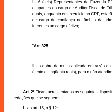
I - 6 (seis) Representantes da Fazenda Pú
ocupantes do cargo de Auditor Fiscal de Tr
quais, enquanto em exercício no CRF, estarão
de cargo de confiança no âmbito da admi
inerentes ao cargo efetivo;
...............................................................................
"
Art. 325
. .............................................................
...............................................................................
II - o dobro da multa aplicada em razão da 
(cento e cinqüenta reais), para o não atendime
...............................................................................
Art. 2º
Ficam acrescentados os seguintes disposi
redações que se seguem:
I - ao art. 13, o § 12: