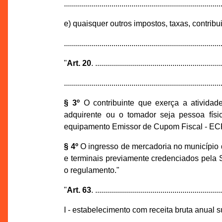
...............................................................................
e) quaisquer outros impostos, taxas, contrib
...............................................................................
"
Art. 20
. ...............................................................
...............................................................................
§ 3º
O contribuinte que exerça a ativida
adquirente ou o tomador seja pessoa físi
equipamento Emissor de Cupom Fiscal - ECF,
§ 4º
O ingresso de mercadoria no município d
e terminais previamente credenciados pela 
o regulamento."
"
Art. 63
. ...............................................................
I - estabelecimento com receita bruta anual s