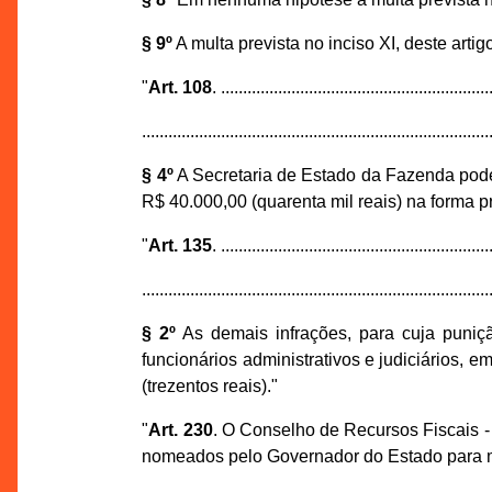
§ 9º
A multa prevista no inciso XI, deste artig
"
Art. 108
. .............................................................
...............................................................................
§ 4º
A Secretaria de Estado da Fazenda poderá
R$ 40.000,00 (quarenta mil reais) na forma p
"
Art. 135
. .............................................................
...............................................................................
§ 2º
As demais infrações, para cuja puniçã
funcionários administrativos e judiciários, e
(trezentos reais)."
"
Art. 230
. O Conselho de Recursos Fiscais
nomeados pelo Governador do Estado para ma