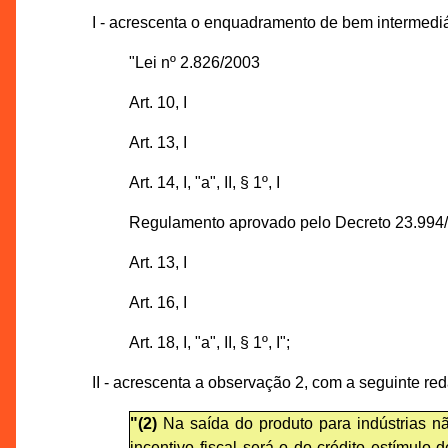
I - acrescenta o enquadramento de bem intermediár
"Lei nº 2.826/2003
Art. 10, I
Art. 13, I
Art. 14, I, "a", II, § 1º, I
Regulamento aprovado pelo Decreto 23.994
Art. 13, I
Art. 16, I
Art. 18, I, "a", II, § 1º, I";
II - acrescenta a observação 2, com a seguinte re
"(2)
Na saída do produto para indústrias n
incentivo fiscal será o do crédito estímulo