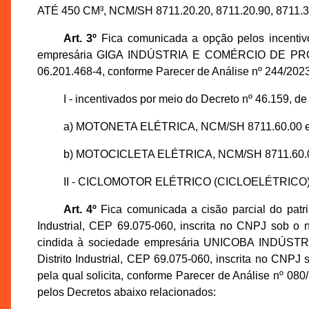
ATÉ 450 CM³, NCM/SH 8711.20.20, 8711.20.90, 8711.30.
Art. 3º
Fica comunicada a opção pelos incentivos
empresária GIGA INDÚSTRIA E COMÉRCIO DE PROD
06.201.468-4, conforme Parecer de Análise nº 244/20
I - incentivados por meio do Decreto nº 46.159, de
a) MOTONETA ELÉTRICA, NCM/SH 8711.60.00 e 
b) MOTOCICLETA ELÉTRICA, NCM/SH 8711.60.00
II - CICLOMOTOR ELÉTRICO (CICLOELÉTRICO), NCM
Art. 4º
Fica comunicada a cisão parcial do pat
Industrial, CEP 69.075-060, inscrita no CNPJ sob o 
cindida à sociedade empresária UNICOBA INDÚST
Distrito Industrial, CEP 69.075-060, inscrita no CNP
pela qual solicita, conforme Parecer de Análise nº 
pelos Decretos abaixo relacionados: