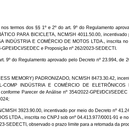
nos termos dos §§ 1º e 2º do art. 9º do Regulamento aprovad
MÁTICO PARA BICICLETA, NCM/SH 4011.50.00, incentivado po
USA INDÚSTRIA E COMÉRCIO DE MOTOS LTDA., inscrita no C
023-GPEI/DCI/SEDEC e Proposição nº 262/2023-SEDECTI.
rt. 9º do Regulamento aprovado pelo Decreto nº 23.994, de 2
MEMORY) PADRONIZADO, NCM/SH 8473.30.42, incentivado 
ia CAL-COMP INDÚSTRIA E COMÉRCIO DE ELETRÔNICOS E
, conforme Parecer de Análise nº 354/2022-GPEI/DCI/SEDEC
2024;
SH 3923.90.00, incentivado por meio do Decreto nº 41.243,
DA., inscrita no CNPJ sob onº 04.413.977/0001-91 e no CC
-SEDECTI, observado o prazo limite para a retomada da prod