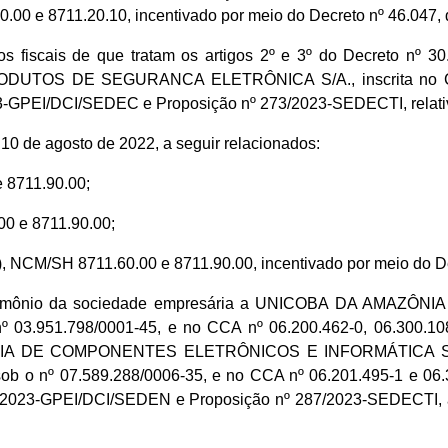
00 e 8711.20.10, incentivado por meio do Decreto nº 46.047, d
 fiscais de que tratam os artigos 2º e 3º do Decreto nº 30
UTOS DE SEGURANCA ELETRÔNICA S/A., inscrita no CNP
23-GPEI/DCI/SEDEC e Proposição nº 273/2023-SEDECTI, relati
 10 de agosto de 2022, a seguir relacionados:
8711.90.00;
 e 8711.90.00;
/SH 8711.60.00 e 8711.90.00, incentivado por meio do Decre
rimônio da sociedade empresária a UNICOBA DA AMAZÔNIA S.A
nº 03.951.798/0001-45, e no CCA nº 06.200.462-0, 06.300.108
RIA DE COMPONENTES ELETRÔNICOS E INFORMÁTICA S.A., e
J sob o nº 07.589.288/0006-35, e no CCA nº 06.201.495-1 e 06
080/2023-GPEI/DCI/SEDEN e Proposição nº 287/2023-SEDECTI, a