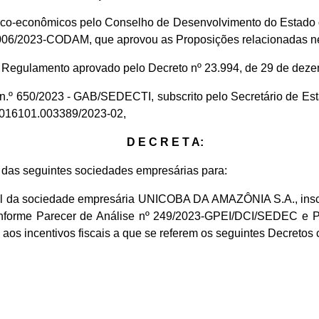
nico-econômicos pelo Conselho de Desenvolvimento do Estado
 006/2023-CODAM, que aprovou as Proposições relacionadas ne
do Regulamento aprovado pelo Decreto nº 23.994, de 29 de dez
io n.º 650/2023 - GAB/SEDECTI, subscrito pelo Secretário de 
1.016101.003389/2023-02,
D E C R E T A:
das seguintes sociedades empresárias para:
l da sociedade empresária UNICOBA DA AMAZÔNIA S.A., inscr
conforme Parecer de Análise nº 249/2023-GPEI/DCI/SEDEC e P
 aos incentivos fiscais a que se referem os seguintes Decretos