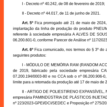
I - Decreto nº 40.242, de 08 de fevereiro de 2019;
II - Decreto nº 44.017, de 11 de junho de 2021.
Art. 5º
Fica prorrogado até 21 de maio de 2024, 
implantação da linha de produção do produto PNEU
referente à sociedade empresária A ALVES DE SO
06.200.601-0, conforme Parecer de Análise nº 117/2
Art. 6º
Fica comunicado, nos termos do § 3º do a
seguintes produtos:
I - MÓDULO DE MEMÓRIA RAM (RANDOM ACCESS 
de 2019, fabricado pela sociedade empresár
07.200.194/0003-80 e no CCA sob o nº 06.200.906-0
limite para a retomada da produção até 17 de maio de 
II - ARTIGO DE POLIESTIRENO EXPANSÍVEL, NCM/
empresária PAMINDÚSTRIA DE PLÁSTICOS INJETADOS LT
nº 223/2023-GPEI/DCI/SEDEC e Proposição nº 275/2023