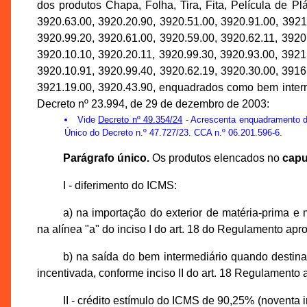
dos produtos Chapa, Folha, Tira, Fita, Película de P
3920.63.00, 3920.20.90, 3920.51.00, 3920.91.00, 3921
3920.99.20, 3920.61.00, 3920.59.00, 3920.62.11, 3920
3920.10.10, 3920.20.11, 3920.99.30, 3920.93.00, 3921
3920.10.91, 3920.99.40, 3920.62.19, 3920.30.00, 3916
3921.19.00, 3920.43.90, enquadrados como bem interm
Decreto nº 23.994, de 29 de dezembro de 2003:
Vide
Decreto nº 49.354/24
- Acrescenta enquadramento de
Único do Decreto n.º 47.727/23. CCA n.º 06.201.596-6.
Parágrafo único.
Os produtos elencados no
capu
I - diferimento do ICMS:
a) na importação do exterior de matéria-prima e m
na alínea "a" do inciso I do art. 18 do Regulamento ap
b) na saída do bem intermediário quando destina
incentivada, conforme inciso II do art. 18 Regulamento
II - crédito estímulo do ICMS de 90,25% (noventa i