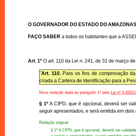
O GOVERNADOR DO ESTADO DO AMAZONA
FAÇO SABER
a todos os habitantes que a ASS
Art. 1º
O art. 110 da Lei n. 241, de 31 de março d
"
Art. 110.
Para os fins de comprovação da de
criada a Carteira de Identificação para a Pe
Nova redação dada ao parágrafo 1º pela
Lei nº 5.825/2
§ 1º
A CIPD, que é opcional, deverá ser val
seguir apresentados, e será emitida em dois
Redação original
§ 1º A CIPD, que é opcional, deverá ser valida
a seguir a apresentadas, e será emitidas em do