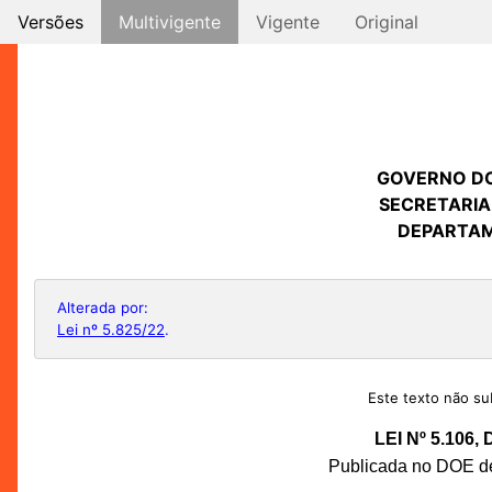
Versões
Multivigente
Vigente
Original
GOVERNO D
SECRETARIA
DEPARTAM
Alterada por:
Lei nº 5.825/22
.
Este texto não sub
LEI Nº 5.106
Publicada no DOE de