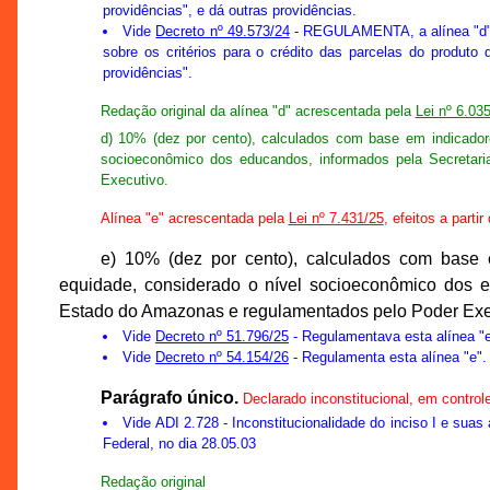
providências", e dá outras providências.
Vide
Decreto nº 49.573/24
- REGULAMENTA, a alínea "d" d
sobre os critérios para o crédito das parcelas do produt
providências".
Redação original da alínea "d" acrescentada pela
Lei nº 6.03
d) 10% (dez por cento), calculados com base em indicador
socioeconômico dos educandos, informados pela Secretar
Executivo.
Alínea "e" acrescentada pela
Lei nº 7.431/25
, efeitos a parti
e) 10% (dez por cento), calculados com base
equidade, considerado o nível socioeconômico dos 
Estado do Amazonas e regulamentados pelo Poder Exe
Vide
Decreto nº 51.796/25
- Regulamentava esta alínea "e
Vide
Decreto nº 54.154/26
- Regulamenta esta alínea "e".
Parágrafo único.
Declarado inconstitucional, em control
Vide
ADI 2.728
- Inconstitucionalidade do inciso I e suas
Federal, no dia 28.05.03
Redação original