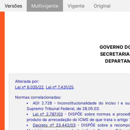
Versões
Multivigente
Vigente
Original
GOVERNO D
SECRETARIA
DEPARTAM
Alterada por:
Lei nº 6.035/22
,
Lei nº 7.431/25
.
Normas correlacionadas:
ADI 2.728
- Inconstitucionalidade do inciso I e s
Supremo Tribunal Federal, de 28.05.03.
Lei nº 2.787/03
- DISPÕE sobre normas e procedim
produto da arrecadação do ICMS de que trata o artigo 15
Decreto nº 23.442/03
- DISPÕE sobre a recomposi