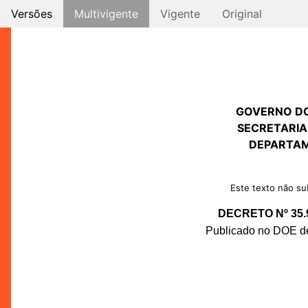
Versões
Multivigente
Vigente
Original
GOVERNO D
SECRETARIA
DEPARTAM
Este texto não sub
DECRETO Nº 35.
Publicado no DOE de