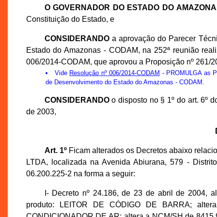
O GOVERNADOR DO ESTADO DO AMAZONA
Constituição do Estado, e
CONSIDERANDO
a aprovação do Parecer Técn
Estado do Amazonas - CODAM, na 252ª reunião realiz
006/2014-CODAM, que aprovou a Proposição nº 261/2
Vide
Resolução nº 006/2014-CODAM
- PROMULGA as Prop
de Desenvolvimento do Estado do Amazonas - CODAM.
CONSIDERANDO
o disposto no § 1º do art. 6º
de 2003,
Art. 1º
Ficam alterados os Decretos abaixo rel
LTDA, localizada na Avenida Abiurana, 579 - Distrit
06.200.225-2 na forma a seguir:
I- Decreto nº 24.186, de 23 de abril de 2004, 
produto: LEITOR DE CÓDIGO DE BARRA; altera a
CONDICIONADOR DE AR; altera a NCM/SH de 8415.90