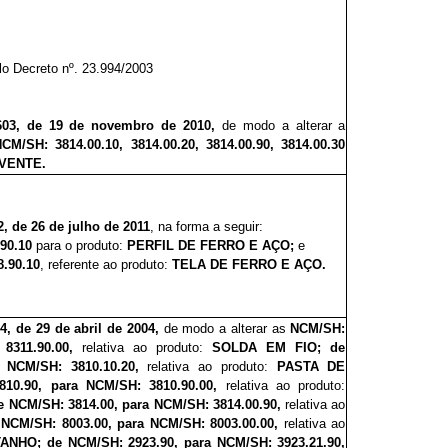
o Decreto nº. 23.994/2003
.603, de 19 de novembro de 2010,
de modo a alterar a
CM/SH: 3814.00.10, 3814.00.20, 3814.00.90, 3814.00.30
VENTE.
2, de 26 de julho de 2011
, na forma a seguir:
.90.10
para o produto:
PERFIL DE FERRO E AÇO;
e
.90.10
, referente ao produto:
TELA DE FERRO E AÇO.
4, de 29 de abril de 2004,
de modo a alterar as
NCM/SH:
 8311.90.00,
relativa ao produto:
SOLDA EM FIO; de
a NCM/SH: 3810.10.20,
relativa ao produto:
PASTA DE
810.90, para NCM/SH: 3810.90.00,
relativa ao produto:
e
NCM/SH: 3814.00, para NCM/SH: 3814.00.90,
relativa ao
NCM/SH: 8003.00, para NCM/SH: 8003.00.00,
relativa ao
ANHO; de
NCM/SH: 2923.90, para NCM/SH: 3923.21.90,