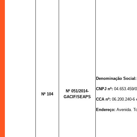
Denominação Social
CNPJ nº:
04.653.459/
Nº 051
/2014-
Nº 104
GACIF/SEAPS
CCA nº:
06.200.240-6 
Endereço:
Avenida. T