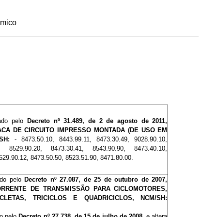
ômico
vado pelo
Decreto nº
31.489, de 2 de agosto de 2011,
CA DE CIRCUITO IMPRESSO MONTADA (DE USO EM
SH:
- 8473.50.10, 8443.99.11, 8473.30.49, 9028.90.10,
0, 8529.90.20, 8473.30.41, 8543.90.90, 8473.40.10,
529.90.12, 8473.50.50, 8523.51.90, 8471.80.00.
ado pelo
Decreto nº 27.
0
87
, de 25 de outubro de 2007,
ORRENTE DE TRANSMISSÃO PARA CICLOMOTORES,
CLETAS, TRICICLOS E QUADRICICLOS, NCM/SH:
do pelo
Decreto nº 27.7
38
, de 15 de julho de 2008
,
e altera