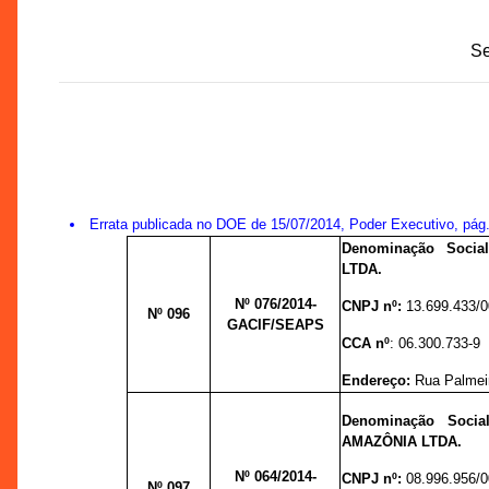
Se
Errata publicada no DOE de 15/07/2014, Poder Executivo, pág
Denominação Socia
LTDA.
Nº 076
/2014-
CNPJ nº:
13.699.433/
Nº 096
GACIF/SEAPS
CCA nº
:
06.300.733-9
Endereço:
Rua Palmeir
Denominação Soci
AMAZÔNIA LTDA.
Nº 064
/2014-
CNPJ nº:
08.996.956/
Nº 097