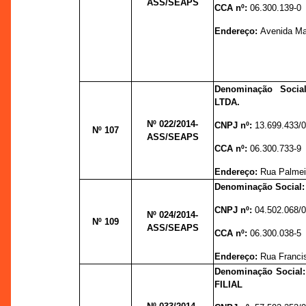
ASS/SEAPS
CCA nº:
06.300.139-0
Endereço:
Avenida Man
Denominação Soci
LTDA.
Nº 022
/2014-
CNPJ nº:
13.699.433/
Nº 107
ASS/SEAPS
CCA nº:
06.300.733-9
Endereço:
Rua Palmeir
Denominação Socia
CNPJ nº:
04.502.068/
Nº 024
/2014-
Nº 109
ASS/SEAPS
CCA nº:
06.300.038-5
Endereço:
Rua Francis
Denominação Socia
FILIAL