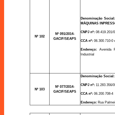
Denominação Social
MÁQUINAS INPRESS
CNPJ nº:
08.419.201/
Nº 091
/2014-
Nº 102
GACIF/SEAPS
CCA nº:
06.300.710-0 
Endereço:
Avenida R
Industrial
Denominação Social
CNPJ nº:
11.283.356/
Nº 077
/2014-
Nº 103
GACIF/SEAPS
CCA nº:
06.200.708-4
Endereço:
Rua Palmeir