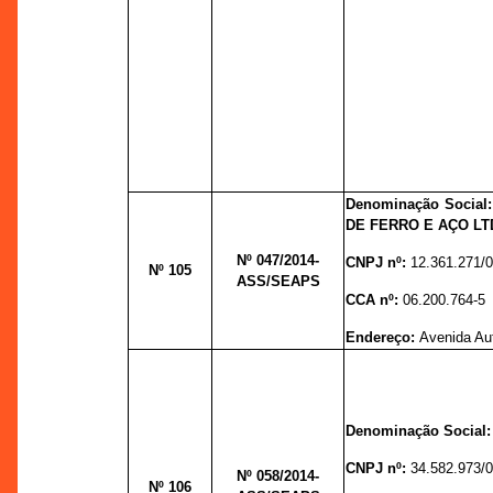
Denominação Socia
DE FERRO E AÇO LT
Nº 047
/2014-
CNPJ nº:
12.361.271/
Nº 105
ASS/SEAPS
CCA nº:
06.200.764-5
Endereço:
Avenida Au
Denominação Social
CNPJ nº:
34.582.973/
Nº 058
/2014-
Nº 106