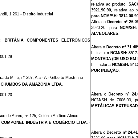
relativa ao produto:
SAC
3921.90.90,
relativa ao 
dii, 1.261 - Distrito Industrial
para NCM/SH: 3814.00.9
Altera o
Decreto nº 26.0
3920.20, para
NCM/SH: 
ALVEOLARES
.
al: BRITÂNIA COMPONENTES ELETRÔNICOS
Altera o
Decreto nº 31.4
8
I - inclui a
NCM/SH:
8517
0001-29
MONTADA (DE USO EM 
II - inclui a
NCM/SH:
841
POR INJEÇÃO
.
a do Miriti, nº 287, Ala - A - Gilberto Mestrinho
l: CHUMBOS DA AMAZÔNIA LTDA.
Altera o
Decreto nº 24.
0001-20
NCM/SH de 7606.00, 
METÁLICAS EXTRUSADA
co de Abreu, nº 125, Colônia Antônio Aleixo
l: COMPONEL INDÚSTRIA E COMÉRCIO LTDA. -
Altera o
Decreto nº 24.41