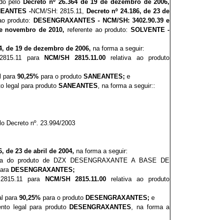
ado pelo
Decreto nº 26
.364
de 19 de dezembro de 2006
,
EANTES -
NCM/SH: 2815.11,
Decreto nº
24.1
8
6, de 23 de
ao produto:
DESENGRAXANTES - NCM/SH: 3402.90.39 e
de novembro de 2010,
referente ao produto:
SOLVENTE -
64, de 19 de dezembro de 2006,
na forma a seguir:
2815.11 para
NCM/SH
2815.11.00
relativa ao produto
al para
90,25%
para o produto
SANEANTES
;
e
to legal para produto
SANEANTES
, na forma a seguir
::
o Decreto nº. 23.994/2003
6, de 23 de abril de 2004,
na forma a seguir:
atura do produto de DZX DESENGRAXANTE A BASE DE
ara
DESENGRAXANTES;
 2815.11 para
NCM/SH
2815.11.00
relativa ao produto
cal para
90,25%
para o produto
DESENGRAXANTES
;
e
ento legal para produto
DESENGRAXANTES
, na forma a