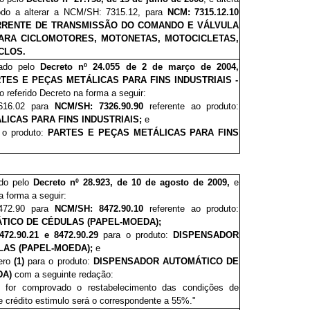
odo a alterar a NCM/SH: 7315.12, para
NCM: 7315.12.10
RENTE DE TRANSMISSÃO DO COMANDO E VÁLVULA
ARA CICLOMOTORES, MOTONETAS, MOTOCICLETAS,
CLOS.
vado pelo
Decreto nº 24.055 de 2 de março de 2004,
TES E PEÇAS METÁLICAS PARA FINS INDUSTRIAIS -
 o referido Decreto na forma a seguir:
616.02 para
NCM/SH:
7326.90.90
referente ao produto:
LICAS PARA FINS INDUSTRIAIS;
e
a o produto
:
PARTES E PEÇAS METÁLICAS PARA FINS
ado pelo
Decreto nº 28.923, de 10 de agosto de 2009,
e
na forma a seguir:
472.90 para
NCM/SH: 8472.90.10
referente ao
produto:
TICO DE CÉDULAS (PAPEL-MOEDA);
72.90.21 e 8472.90.29
para o
produto:
DISPENSADOR
LAS (PAPEL-MOEDA);
e
mero
(1)
para o
produto:
DISPENSADOR AUTOMÁTICO DE
DA)
com a seguinte redação:
or comprovado o restabelecimento das condições de
de crédito estimulo será o correspondente a 55%."