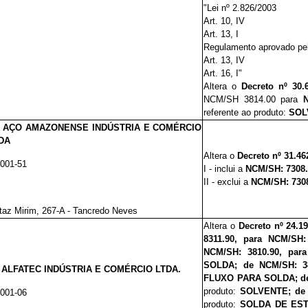
"Lei nº 2.826/2003
Art. 10, IV
Art. 13, I
Regulamento aprovado pel
Art. 13, IV
Art. 16, I"
Altera o
Decreto nº 30
NCM/SH 3814.00 para
N
referente ao produto:
SOL
l: AÇO AMAZONENSE INDÚSTRIA E COMÉRCIO
DA
Altera o
Decreto nº 31.46
0001-51
I - inclui a
NCM/SH: 7308
II - exclui a
NCM/SH: 7308
taz Mirim, 267-A - Tancredo Neves
Altera o
Decreto nº 24.19
8311.90, para NCM/SH:
NCM/SH: 3810.90, par
SOLDA; de
NCM/SH: 3
: ALFATEC INDÚSTRIA E COMÉRCIO LTDA.
FLUXO PARA SOLDA;
d
produto:
SOLVENTE;
de
0001-06
produto:
SOLDA DE EST