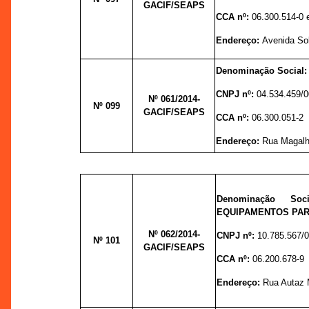
GACIF/SEAPS
CCA nº:
06.300.514-0 
Endereço:
Avenida Sol
Denominação Social
CNPJ nº:
04.534.459/
Nº 061
/2014-
Nº 099
GACIF/SEAPS
CCA nº:
06.300.051-2
Endereço:
Rua Magalh
Denominação So
EQUIPAMENTOS PAR
Nº
062/2014-
CNPJ nº:
10.785.567/
Nº 101
GACIF/SEAPS
CCA nº:
06.200.678-9
Endereço:
Rua Autaz M