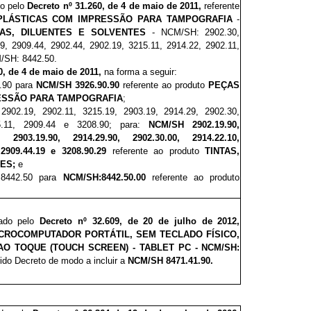
do pelo
Decreto nº 31.
260
, de 4 de maio de 2011
,
referente
PLÁSTICAS COM IMPRESSÃO PARA TAMPOGRAFIA
-
TAS, DILUENTES E SOLVENTES
- NCM/SH: 2902.30,
9,
2909.44, 2902.44,
2902.19,
3215.11, 2914.22, 2902.11,
/SH:
8442.50.
0, de 4 de maio de 2011,
na forma a seguir:
6.90 para
NCM/SH 3926.90.90
referente ao produto
PEÇAS
ESSÃO PARA TAMPOGRAFIA
;
2902.19, 2902.11, 3215.19, 2903.19, 2914.29, 2902.30,
5.11, 2909.44 e 3208.90; para:
NCM/SH
2902.19.90,
0, 2903.19.90, 2914.29.90, 2902.30.00, 2914.22.10,
, 2909.44.19 e 3208.90.29
referente ao produto
TINTAS,
ES;
e
 8442.50 para
NCM/SH:8442.50.00
referente ao produto
vado pelo
Decreto nº 32
.609
, de 20 de julho de 2012
,
CROCOMPUTADOR PORTÁTIL, SEM TECLADO FÍSICO,
O TOQUE (TOUCH SCREEN) - TABLET PC - NCM/SH:
erido Decreto de modo a incluir a
NCM/SH 8471.41.90.