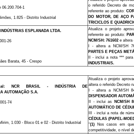
o referido Decreto de m
e 06.200.704-1
referente ao produto:
COR
DO MOTOR, DE AÇO P
imões, 1.825 - Distrito Industrial
TRICICLOS E QUADRICI
Atualiza o projeto apro
:
INDÚSTRIAS ESPLANADA LTDA.
referente ao produto:
PAR
NCM/SH:
761602
e altera
0001-26
I - altera a NCM/SH 7
PARTES E PEÇAS METÁ
II - inclui a nota *** par
ães Barata, 45 - Crespo
INDUSTRIAIS.
Atualiza o projeto aprov
altera o referido Decreto 
cial:
NCR BRASIL - INDÚSTRIA DE
I - altera a NCM/SH 8
A AUTOMAÇÃO S.A.
DISPENSADOR AUTOMÁ
II - inclui as
NCM/SH 84
0001-74
AUTOMÁTICO DE CÉDU
III - inclui a nota de nú
CÉDULAS (PAPEL-MOE
irim, 1.030 - Bloco 01 e 02 - Distrito Industrial
"
(1)
Nos casos em que f
competitividade, o nível 