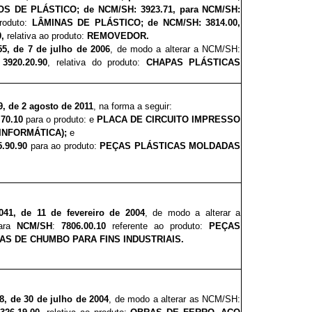
OS DE PLÁSTICO;
de
NCM/SH: 3923.71, para NCM/SH:
produto:
LÂMINAS DE PLÁSTICO;
de
NCM/SH: 3814.00,
0,
relativa ao produto:
REMOVEDOR.
5
5, de 7 de julho de 2006
, de modo a alterar a NCM/SH:
3920.20.90
, relativa do produto:
CHAPAS PLÁSTICAS
9, de 2 agosto de 2011
, na forma a seguir:
.70.10
para o produto: e
PLACA DE CIRCUITO IMPRESSO
INFORMÁTICA);
e
5.90.90
para ao produto:
PEÇAS PLÁSTICAS MOLDADAS
0
41, de 11 de fevereiro de 2004
, de modo a alterar a
para
NCM/SH
:
7806.00.10
referente ao produto:
PEÇAS
S DE CHUMBO PARA FINS INDUSTRIAIS.
8
, de 30 de julho de 2004
, de modo a alterar as NCM/SH: