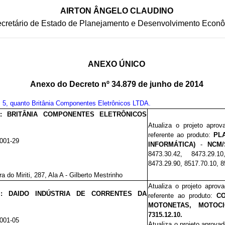
AIRTON ÂNGELO CLAUDINO
cretário de Estado de Planejamento e Desenvolvimento Econ
ANEXO ÚNICO
Anexo do Decreto nº 34.879 de junho de 2014
. 5, quanto Britânia Componentes Eletrônicos LTDA.
l:
BRITÂNIA COMPONENTES ELETRÔNICOS
Atualiza o projeto apro
referente ao produto:
PLA
0001-29
INFORMÁTICA)
-
NCM/
8473.30.42, 8473.29.1
8473.29.90, 8517.70.10, 8
a do Miriti, 287, Ala A - Gilberto Mestrinho
Atualiza o projeto aprov
al:
DAIDO INDÚSTRIA DE CORRENTES DA
referente ao produto:
C
MOTONETAS, MOTOCI
7315.12.10.
0001-05
Atualiza o projeto aprova