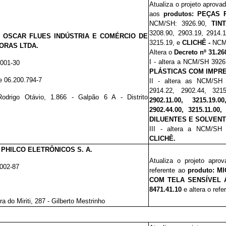
Atualiza o projeto aprova
aos
produtos:
PEÇAS 
NCM/SH: 3926.90,
TIN
3208.90, 2903.19, 2914.1
:
OSCAR FLUES INDÚSTRIA E COMÉRCIO DE
3215.19, e
CLICHÊ -
NCM
ORAS LTDA.
Altera o
Decreto nº 31.26
I - altera a NCM/SH 392
0001-30
PLÁSTICAS COM IMPR
e 06.200.794-7
II - altera as NCM/SH 
2914.22, 2902.44, 321
odrigo Otávio,
1.866 - Galpão 6 A - Distrito
2902.11.00, 3215.19.0
2902.44.00, 3215.11.00
DILUENTES E SOLVENT
III -
altera a NCM/SH
CLICHÊ.
:
PHILCO ELETRÔNICOS S. A.
Atualiza o projeto apro
0002-87
referente ao
produto:
MI
COM TELA SENSÍVEL A
8471.41.10
e altera o ref
a do Miriti, 287 - Gilberto Mestrinho