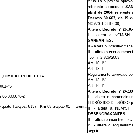
Atualiza o projeto aprov
referente ao
produto:
SAN
abril de 2004,
referente 
Decreto
30
.603
, de 19 
NCM/SH: 3814.00,
Altera o
Decreto nº 26.3
I - altera a NCM/SH 
SANEANTES
;
II - altera o incentivo fisc
III - altera o enquadramen
"Lei nº 2.826/2003
Art. 10, IV
Art. 13, I
Regulamento aprovado pel
:
QUÍMICA CREDIE LTDA
.
Art. 13, IV
Art. 16, I"
0001-45
Altera o
Decreto nº 24.18
e 06.300.678-2
I - altera a nomencl
HIDRÓXIDO DE SÓDIO p
orquato Tapajós, 8137 - Km 08 Galpão 01 - Tarumã
II - altera a NCM/SH
DESENGRAXANTES
;
III - altera o incentivo fis
IV - altera o enquadram
seguir
: