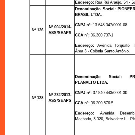
Endereço:
Rua Rui Araújo, 54 - 
Denominação Social: PIONE
BRASIL LTDA.
CNPJ nº:
13.648.047/0001-08
Nº 004
/2014-
Nº 126
ASS/SEAPS
CCA nº:
06.300.737-1
Endereço:
Avenida Torquato T
Área 3 - Colônia Santo Antônio.
Denominação Social: PR
PLANALTO LTDA.
CNPJ nº:
07.840.443/0001-30
Nº 232
/2013-
Nº 128
ASS/SEAPS
CCA nº:
06.200.876-5
Endereço:
Avenida Desemb
Machado, 3.020, Belvedere II - Pl