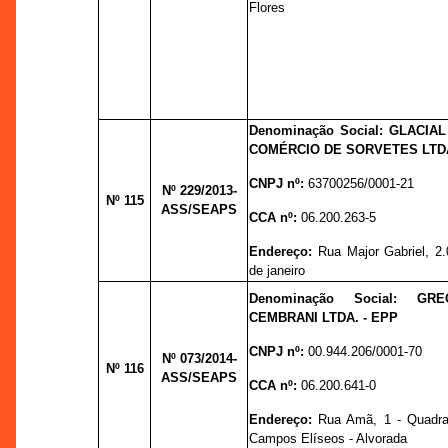
Flores
Denominação Social: GLACIAL
COMÉRCIO DE SORVETES LTD
CNPJ nº:
63700256/0001-21
Nº 229
/2013-
Nº 115
ASS/SEAPS
CCA nº:
06.200.263-5
Endereço:
Rua Major Gabriel, 2
de janeiro
Denominação Social: GR
CEMBRANI LTDA. - EPP
CNPJ nº:
00.944.206/0001-70
Nº 073
/2014-
Nº 116
ASS/SEAPS
CCA nº:
06.200.641-0
Endereço:
Rua Amã, 1 - Quadra
Campos Elíseos - Alvorada