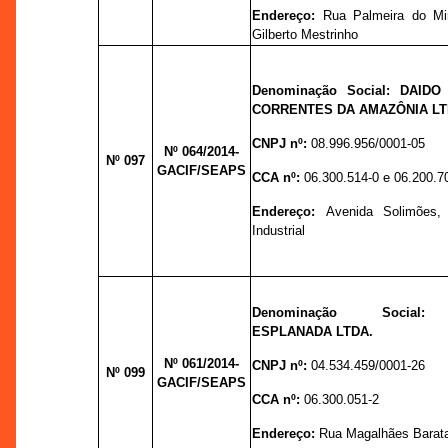
Endereço:
Rua Palmeira do Mir
Gilberto Mestrinho
Denominação Social:
DAIDO
CORRENTES DA AMAZÔNIA LT
CNPJ nº:
08.996.956/0001-05
Nº 064
/2014-
Nº 097
GACIF/SEAPS
CCA nº:
06.300.514-0 e 06.200.7
Endereço:
Avenida Solimões, 
Industrial
Denominação Socia
ESPLANADA LTDA.
Nº 061
/2014-
CNPJ nº:
04.534.459/0001-26
Nº 099
GACIF/SEAPS
CCA nº:
06.300.051-2
Endereço:
Rua Magalhães Barata