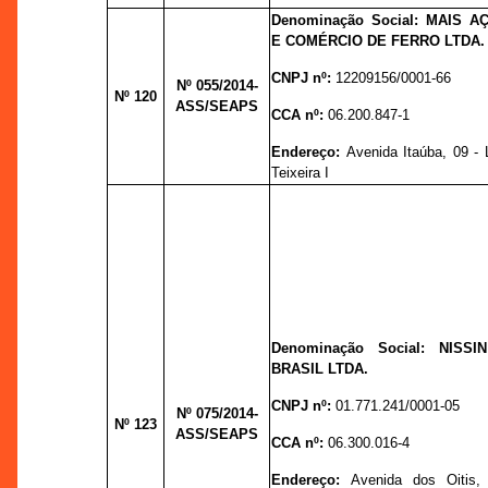
Denominação Social: MAIS A
E COMÉRCIO DE FERRO LTDA.
CNPJ nº:
12209156/0001-66
Nº 055/
2014-
Nº 120
ASS/SEAPS
CCA nº:
06.200.847-1
Endereço:
Avenida Itaúba, 09 - 
Teixeira I
Denominação Social: NISS
BRASIL LTDA.
CNPJ nº:
01.771.241/0001-05
Nº 075
/2014-
Nº 123
ASS/SEAPS
CCA nº:
06.300.016-4
Endereço:
Avenida dos Oitis, 