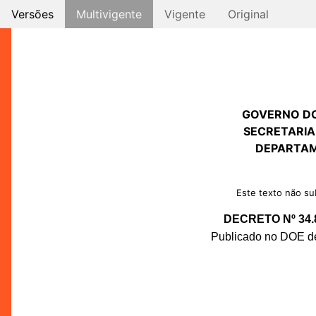
Versões
Multivigente
Vigente
Original
GOVERNO D
SECRETARIA
DEPARTAM
Este texto não sub
DECRETO Nº 34.
Publicado no DOE de