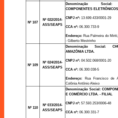
Denominação Social:
COMPONENTES ELETRÔNICOS
CNPJ nº:
13.699.433/0001-29
Nº 022
/2014-
Nº 107
ASS/SEAPS
CCA nº:
06.300.733-9
Endereço:
Rua Palmeira do Miriti,
- Gilberto Mestrinho
Denominação Social: 
AMAZÔNIA LTDA.
CNPJ nº:
04.502.068/0001-20
Nº 024
/2014-
Nº 109
ASS/SEAPS
CCA nº:
06.300.038-5
Endereço:
Rua Francisco de A
Colônia Antônio Aleixo
Denominação Social: COMPON
E COMÉRCIO LTDA. - FILIAL
CNPJ nº:
57.593.253/0006-48
Nº 033
/2014-
Nº 110
ASS/SEAPS
CCA nº:
06.300.331-7