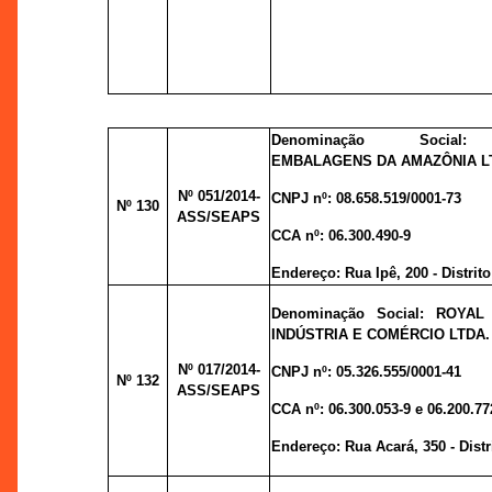
Denominação Social:
EMBALAGENS DA AMAZÔNIA L
Nº 051
/2014-
CNPJ nº:
08.658.519/0001-73
Nº 130
ASS/SEAPS
CCA nº:
06.300.490-9
Endereço:
Rua Ipê, 200 - Distrito
Denominação Social: ROYA
INDÚSTRIA E COMÉRCIO LTDA.
Nº 017
/2014-
CNPJ nº:
05.326.555/0001-41
Nº 132
ASS/SEAPS
CCA nº:
06.300.053-9
e
06.200.77
Endereço:
Rua Acará, 350 - Distr