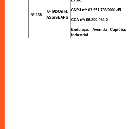
LTDA.
CNPJ nº:
03.951.798/0001-45
Nº 052
/2014-
Nº 138
ASS/SEAPS
CCA nº:
06.200.462-0
Endereço:
Avenida Cupiúba, 
Industrial