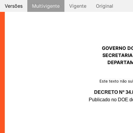
Versões
Multivigente
Vigente
Original
GOVERNO D
SECRETARIA
DEPARTAM
Este texto não sub
DECRETO Nº 34.
Publicado no DOE de