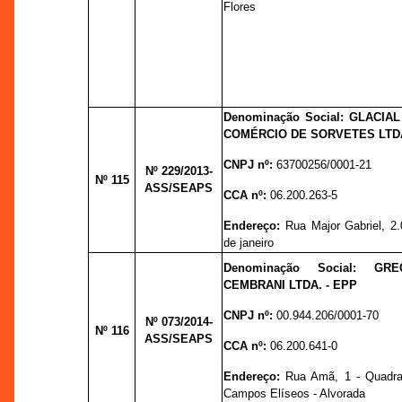
Flores
Denominação Social: GLACIAL
COMÉRCIO DE SORVETES LTD
CNPJ nº:
63700256/0001-21
Nº 229
/2013-
Nº 115
ASS/SEAPS
CCA nº:
06.200.263-5
Endereço:
Rua Major Gabriel, 2
de janeiro
Denominação Social: GR
CEMBRANI LTDA. - EPP
CNPJ nº:
00.944.206/0001-70
Nº 073
/2014-
Nº 116
ASS/SEAPS
CCA nº:
06.200.641-0
Endereço:
Rua Amã, 1 - Quadra
Campos Elíseos - Alvorada