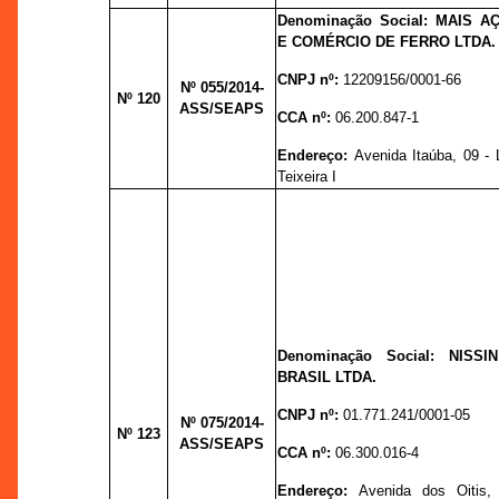
Denominação Social: MAIS A
E COMÉRCIO DE FERRO LTDA.
CNPJ nº:
12209156/0001-66
Nº 055/
2014-
Nº 120
ASS/SEAPS
CCA nº:
06.200.847-1
Endereço:
Avenida Itaúba, 09 - 
Teixeira I
Denominação Social: NISS
BRASIL LTDA.
CNPJ nº:
01.771.241/0001-05
Nº 075
/2014-
Nº 123
ASS/SEAPS
CCA nº:
06.300.016-4
Endereço:
Avenida dos Oitis, 