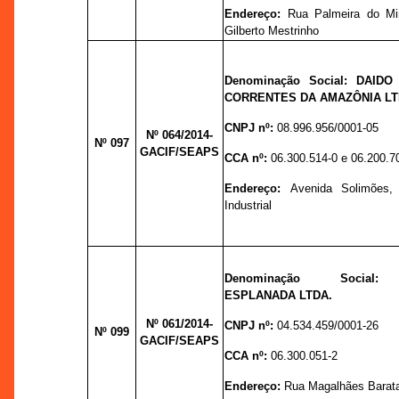
Endereço:
Rua Palmeira do Mir
Gilberto Mestrinho
Denominação Social:
DAIDO
CORRENTES DA AMAZÔNIA LT
CNPJ nº:
08.996.956/0001-05
Nº 064
/2014-
Nº 097
GACIF/SEAPS
CCA nº:
06.300.514-0 e 06.200.7
Endereço:
Avenida Solimões, 
Industrial
Denominação Socia
ESPLANADA LTDA.
Nº 061
/2014-
CNPJ nº:
04.534.459/0001-26
Nº 099
GACIF/SEAPS
CCA nº:
06.300.051-2
Endereço:
Rua Magalhães Barata