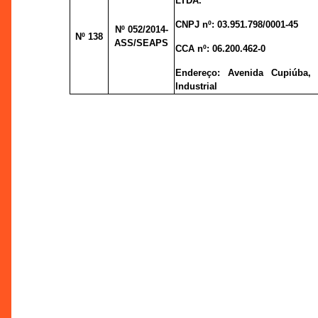
LTDA.
CNPJ nº:
03.951.798/0001-45
Nº 052
/2014-
Nº 138
ASS/SEAPS
CCA nº:
06.200.462-0
Endereço:
Avenida Cupiúba, 
Industrial