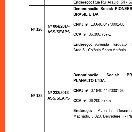
Endereço:
Rua Rui Araújo, 54 - 
Denominação Social: PIONE
BRASIL LTDA.
CNPJ nº:
13.648.047/0001-08
Nº 004
/2014-
Nº 126
ASS/SEAPS
CCA nº:
06.300.737-1
Endereço:
Avenida Torquato T
Área 3 - Colônia Santo Antônio.
Denominação Social: PR
PLANALTO LTDA.
CNPJ nº:
07.840.443/0001-30
Nº 232
/2013-
Nº 128
ASS/SEAPS
CCA nº:
06.200.876-5
Endereço:
Avenida Desemb
Machado, 3.020, Belvedere II - Pl