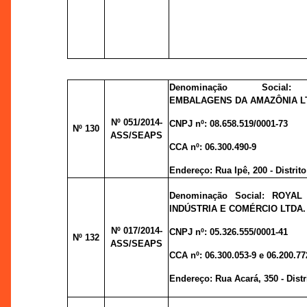
Denominação Social:
EMBALAGENS DA AMAZÔNIA L
Nº 051
/2014-
CNPJ nº:
08.658.519/0001-73
Nº 130
ASS/SEAPS
CCA nº:
06.300.490-9
Endereço:
Rua Ipê, 200 - Distrito
Denominação Social: ROYA
INDÚSTRIA E COMÉRCIO LTDA.
Nº 017
/2014-
CNPJ nº:
05.326.555/0001-41
Nº 132
ASS/SEAPS
CCA nº:
06.300.053-9
e
06.200.77
Endereço:
Rua Acará, 350 - Distr