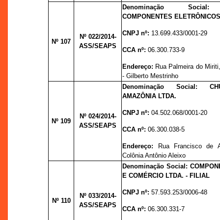
Denominação Social:
COMPONENTES ELETRÔNICOS
CNPJ nº:
13.699.433/0001-29
Nº 022
/2014-
Nº 107
ASS/SEAPS
CCA nº:
06.300.733-9
Endereço:
Rua Palmeira do Miriti,
- Gilberto Mestrinho
Denominação Social: 
AMAZÔNIA LTDA.
CNPJ nº:
04.502.068/0001-20
Nº 024
/2014-
Nº 109
ASS/SEAPS
CCA nº:
06.300.038-5
Endereço:
Rua Francisco de A
Colônia Antônio Aleixo
Denominação Social: COMPON
E COMÉRCIO LTDA. - FILIAL
CNPJ nº:
57.593.253/0006-48
Nº 033
/2014-
Nº 110
ASS/SEAPS
CCA nº:
06.300.331-7