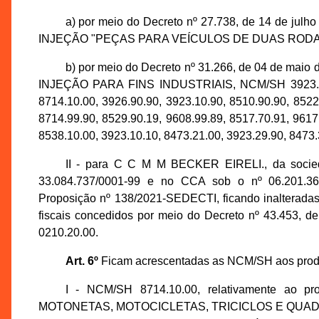
a) por meio do Decreto nº 27.738, de 14 de j
INJEÇÃO "PEÇAS PARA VEÍCULOS DE DUAS RODAS
b) por meio do Decreto nº 31.266, de 04 de m
INJEÇÃO PARA FINS INDUSTRIAIS, NCM/SH 3923.29.10
8714.10.00, 3926.90.90, 3923.10.90, 8510.90.90, 8522
8714.99.90, 8529.90.19, 9608.99.89, 8517.70.91, 9617
8538.10.00, 3923.10.10, 8473.21.00, 3923.29.90, 8473.
II - para C C M M BECKER EIRELI., da soci
33.084.737/0001-99 e no CCA sob o nº 06.201.36
Proposição nº 138/2021-SEDECTI, ficando inalteradas 
fiscais concedidos por meio do Decreto nº 43.453
0210.20.00.
Art. 6º
Ficam acrescentadas as NCM/SH aos produt
I - NCM/SH 8714.10.00, relativamente 
MOTONETAS, MOTOCICLETAS, TRICICLOS E QUADRICICL