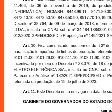
41.466, de 06 de novembro de 2019, do pr
INFORMÁTICA), NCM/SH 8443.99.11, 8471.80.00, 8
8473.40.10, 8473.50.10, 8473.50.50, 8517.70.10, 8529.
Decreto nº 38.764, de 09 de março de 2018, refe
LTDA., inscrita no CNPJ sob o nº 34.484.188/0001-0
012/2020-GPEI/DCI/SED e Proposição nº 149/2021-S
Art. 10.
Fica comunicado, nos termos do § 3º do 
paralisação temporária de linhas de produção refer
9101.21.00, 9101.29.00, 9102.11.10, 9102.11.90, 9102.
incentivado por meio do Decreto nº 38.070, de 18 d
ELETRO-ELETRÔNICA S/A., inscrita no CNPJ sob o n
Parecer de Análise nº 182/2021-GPEI/DCI/SED e Pr
retomada da produção até 15 de julho de 2023.
Art. 11.
Este Decreto entra em vigor na data de su
GABINETE DO GOVERNADOR DO ESTADO D
WILS