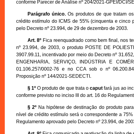
conforme Parecer de Análise nº 204/2021-GPEI/DCI/S
Parágrafo único.
Os produtos de que tratam os 
crédito estímulo do ICMS de 55% (cinquenta e cinco p
pelo Decreto nº 23.994, de 29 de dezembro de 2003.
Art. 8º
Fica reenquadrado como bem final, nos ter
nº 23.994, de 2003, o produto POSTE DE POLI
3907.99.11, incentivado por meio do Decreto nº 31.65
ENGENHARIA, SERVIÇO, INDÚSTRIA E COMÉRC
01.106.257/0002-76 e no CCA sob o nº 06.200.84
Proposição nº 144/2021-SEDECTI.
§ 1º
O produto de que trata o
caput
fará jus ao inc
conforme previsto no inciso III do art. 16 do Regulame
§ 2º
Na hipótese de destinação do produto para 
nível de crédito estímulo será o correspondente a 75% (
Regulamento aprovado pelo Decreto nº 23.994, de 200
Art. 9º
Fica comunicado a reativação da linha de 