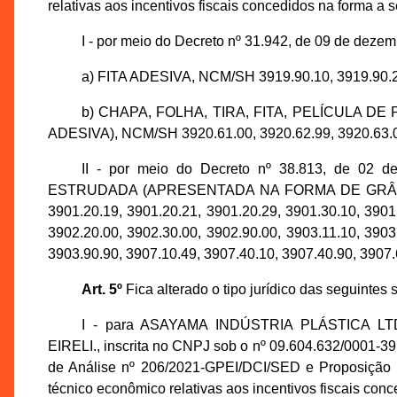
relativas aos incentivos fiscais concedidos na forma a s
I - por meio do Decreto nº 31.942, de 09 de dezem
a) FITA ADESIVA, NCM/SH 3919.90.10, 3919.90.20
b) CHAPA, FOLHA, TIRA, FITA, PELÍCULA D
ADESIVA), NCM/SH 3920.61.00, 3920.62.99, 3920.63.00
II - por meio do Decreto nº 38.813, de 02 
ESTRUDADA (APRESENTADA NA FORMA DE GRÂNULOS)
3901.20.19, 3901.20.21, 3901.20.29, 3901.30.10, 3901
3902.20.00, 3902.30.00, 3902.90.00, 3903.11.10, 3903
3903.90.90, 3907.10.49, 3907.40.10, 3907.40.90, 3907.
Art. 5º
Fica alterado o tipo jurídico das seguintes
I - para ASAYAMA INDÚSTRIA PLÁSTICA LT
EIRELI., inscrita no CNPJ sob o nº 09.604.632/0001-3
de Análise nº 206/2021-GPEI/DCI/SED e Proposição n
técnico econômico relativas aos incentivos fiscais conc