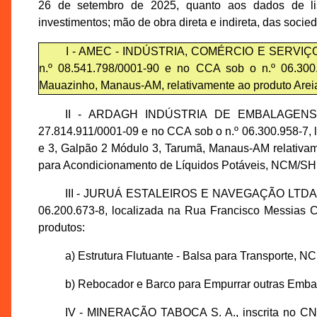
26 de setembro de 2025, quanto aos dados de lis
investimentos; mão de obra direta e indireta, das soci
I - AMEC - INDÚSTRIA, COMÉRCIO E SERVIÇO
n.º 08.541.798/0001-90 e no CCA sob o n.º 06.300.
Mauazinho, Manaus-AM, relativamente ao produto Arei
II - ARDAGH INDÚSTRIA DE EMBALAGENS M
27.814.911/0001-09 e no CCA sob o n.º 06.300.958-7, 
e 3, Galpão 2 Módulo 3, Tarumã, Manaus-AM relativam
para Acondicionamento de Líquidos Potáveis, NCM/SH
III - JURUÁ ESTALEIROS E NAVEGAÇÃO LTDA., in
06.200.673-8, localizada na Rua Francisco Messias C
produtos:
a) Estrutura Flutuante - Balsa para Transporte, 
b) Rebocador e Barco para Empurrar outras Emb
IV - MINERAÇÃO TABOCA S. A., inscrita no CNP