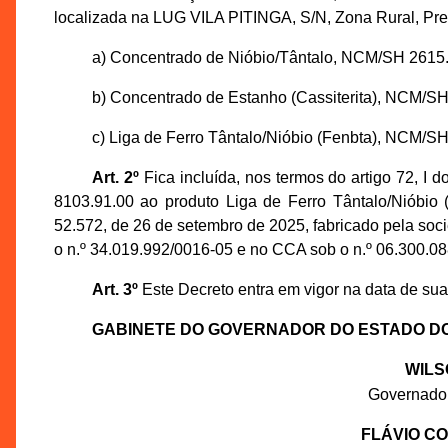
localizada na LUG VILA PITINGA, S/N, Zona Rural, Pre
a) Concentrado de Nióbio/Tântalo, NCM/SH 2615.
b) Concentrado de Estanho (Cassiterita), NCM/SH
c) Liga de Ferro Tântalo/Nióbio (Fenbta), NCM/SH
Art. 2º
Fica incluída, nos termos do artigo 72, I
8103.91.00 ao produto Liga de Ferro Tântalo/Nióbio 
52.572, de 26 de setembro de 2025, fabricado pela s
o n.º 34.019.992/0016-05 e no CCA sob o n.º 06.300.08
Art. 3º
Este Decreto entra em vigor na data de su
GABINETE DO GOVERNADOR DO ESTADO D
WILS
Governado
FLÁVIO C