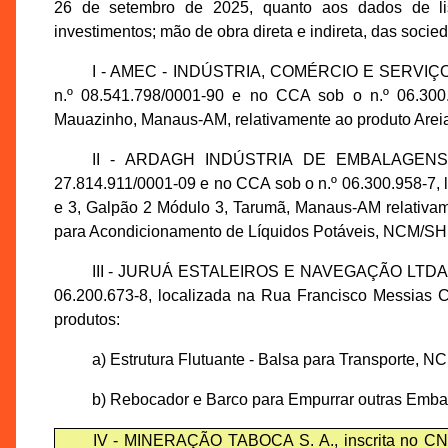
26 de setembro de 2025, quanto aos dados de lis
investimentos; mão de obra direta e indireta, das soci
I - AMEC - INDÚSTRIA, COMÉRCIO E SERVIÇO
n.º 08.541.798/0001-90 e no CCA sob o n.º 06.300.
Mauazinho, Manaus-AM, relativamente ao produto Arei
II - ARDAGH INDÚSTRIA DE EMBALAGENS M
27.814.911/0001-09 e no CCA sob o n.º 06.300.958-7, 
e 3, Galpão 2 Módulo 3, Tarumã, Manaus-AM relativam
para Acondicionamento de Líquidos Potáveis, NCM/SH
III - JURUÁ ESTALEIROS E NAVEGAÇÃO LTDA., in
06.200.673-8, localizada na Rua Francisco Messias C
produtos:
a) Estrutura Flutuante - Balsa para Transporte, 
b) Rebocador e Barco para Empurrar outras Emb
IV - MINERAÇÃO TABOCA S. A., inscrita no CNP