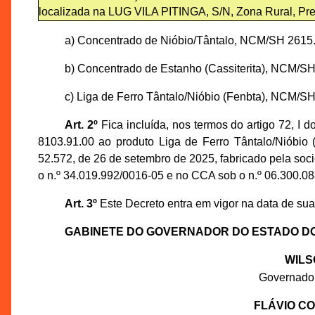
localizada na LUG VILA PITINGA, S/N, Zona Rural, Pre
a) Concentrado de Nióbio/Tântalo, NCM/SH 2615.
b) Concentrado de Estanho (Cassiterita), NCM/SH
c) Liga de Ferro Tântalo/Nióbio (Fenbta), NCM/SH
Art. 2º
Fica incluída, nos termos do artigo 72, I
8103.91.00 ao produto Liga de Ferro Tântalo/Nióbio 
52.572, de 26 de setembro de 2025, fabricado pela s
o n.º 34.019.992/0016-05 e no CCA sob o n.º 06.300.08
Art. 3º
Este Decreto entra em vigor na data de su
GABINETE DO GOVERNADOR DO ESTADO D
WILS
Governado
FLÁVIO C