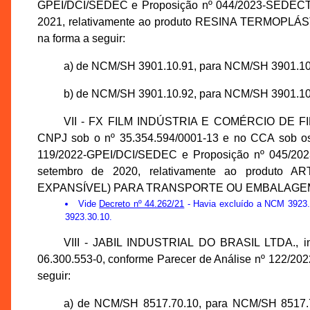
GPEI/DCI/SEDEC e Proposição nº 044/2023-SEDECTI, i
2021, relativamente ao produto RESINA TERMO
na forma a seguir:
a) de NCM/SH 3901.10.91, para NCM/SH 3901.10
b) de NCM/SH 3901.10.92, para NCM/SH 3901.10
VII - FX FILM INDÚSTRIA E COMÉRCIO DE FI
CNPJ sob o nº 35.354.594/0001-13 e no CCA sob os 
119/2022-GPEI/DCI/SEDEC e Proposição nº 045/2023
setembro de 2020, relativamente ao produt
EXPANSÍVEL) PARA TRANSPORTE OU EMBALAGEM, de
Vide
Decreto nº 44.262/21
- Havia excluído a NCM 3923.
3923.30.10.
VIII - JABIL INDUSTRIAL DO BRASIL LTDA., in
06.300.553-0, conforme Parecer de Análise nº 122/2
seguir:
a) de NCM/SH 8517.70.10, para NCM/SH 8517