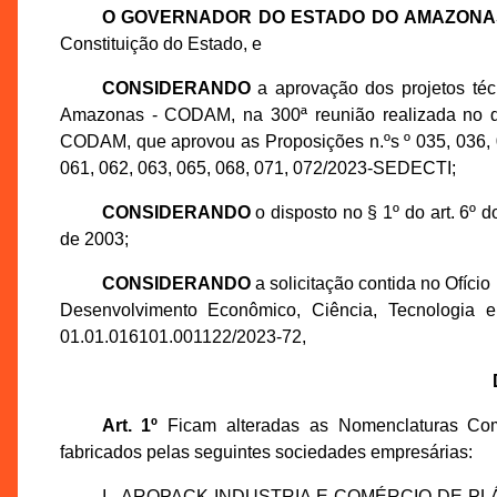
O GOVERNADOR DO ESTADO DO AMAZONA
Constituição do Estado, e
CONSIDERANDO
a aprovação dos projetos té
Amazonas - CODAM, na 300ª reunião realizada no d
CODAM, que aprovou as Proposições n.ºs º 035, 036, 03
061, 062, 063, 065, 068, 071, 072/2023-SEDECTI;
CONSIDERANDO
o disposto no § 1º do art. 6º
de 2003;
CONSIDERANDO
a solicitação contida no Ofíci
Desenvolvimento Econômico, Ciência, Tecnologia 
01.01.016101.001122/2023-72,
Art. 1º
Ficam alteradas as Nomenclaturas Co
fabricados pelas seguintes sociedades empresárias:
I - AROPACK INDUSTRIA E COMÉRCIO DE PLÁSTI