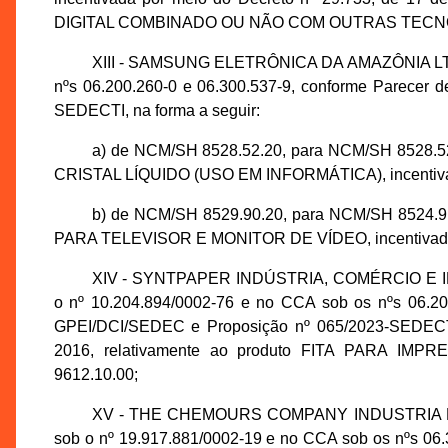
DIGITAL COMBINADO OU NÃO COM OUTRAS TECNOLOG
XIII - SAMSUNG ELETRÔNICA DA AMAZÔNIA LTDA.
nºs 06.200.260-0 e 06.300.537-9, conforme Parecer 
SEDECTI, na forma a seguir:
a) de NCM/SH 8528.52.20, para NCM/SH 8528.
CRISTAL LÍQUIDO (USO EM INFORMÁTICA), incentivado 
b) de NCM/SH 8529.90.20, para NCM/SH 8524.9
PARA TELEVISOR E MONITOR DE VÍDEO, incentivado po
XIV - SYNTPAPER INDÚSTRIA, COMÉRCIO E IM
o nº 10.204.894/0002-76 e no CCA sob os nºs 06.201
GPEI/DCI/SEDEC e Proposição nº 065/2023-SEDECTI,
2016, relativamente ao produto FITA PARA IM
9612.10.00;
XV - THE CHEMOURS COMPANY INDUSTRIA E 
sob o nº 19.917.881/0002-19 e no CCA sob os nºs 06.