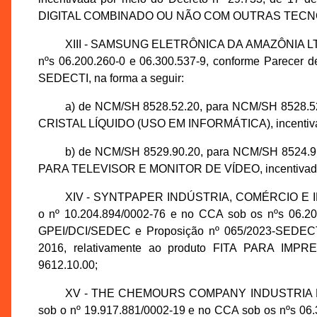
DIGITAL COMBINADO OU NÃO COM OUTRAS TECNOLOG
XIII - SAMSUNG ELETRÔNICA DA AMAZÔNIA LTDA.
nºs 06.200.260-0 e 06.300.537-9, conforme Parecer 
SEDECTI, na forma a seguir:
a) de NCM/SH 8528.52.20, para NCM/SH 8528.
CRISTAL LÍQUIDO (USO EM INFORMÁTICA), incentivado 
b) de NCM/SH 8529.90.20, para NCM/SH 8524.9
PARA TELEVISOR E MONITOR DE VÍDEO, incentivado po
XIV - SYNTPAPER INDÚSTRIA, COMÉRCIO E IM
o nº 10.204.894/0002-76 e no CCA sob os nºs 06.201
GPEI/DCI/SEDEC e Proposição nº 065/2023-SEDECTI,
2016, relativamente ao produto FITA PARA IM
9612.10.00;
XV - THE CHEMOURS COMPANY INDUSTRIA E 
sob o nº 19.917.881/0002-19 e no CCA sob os nºs 06.