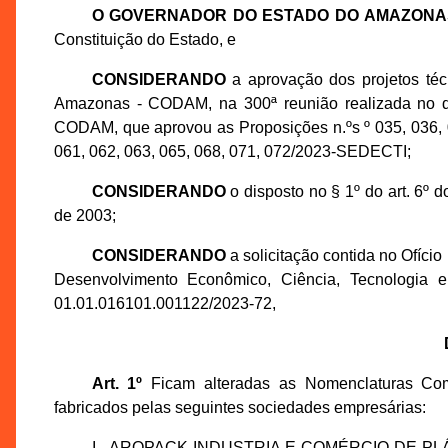
O GOVERNADOR DO ESTADO DO AMAZONA
Constituição do Estado, e
CONSIDERANDO
a aprovação dos projetos té
Amazonas - CODAM, na 300ª reunião realizada no d
CODAM, que aprovou as Proposições n.ºs º 035, 036, 03
061, 062, 063, 065, 068, 071, 072/2023-SEDECTI;
CONSIDERANDO
o disposto no § 1º do art. 6º
de 2003;
CONSIDERANDO
a solicitação contida no Ofíci
Desenvolvimento Econômico, Ciência, Tecnologia 
01.01.016101.001122/2023-72,
Art. 1º
Ficam alteradas as Nomenclaturas Co
fabricados pelas seguintes sociedades empresárias:
I - AROPACK INDUSTRIA E COMÉRCIO DE PLÁSTI