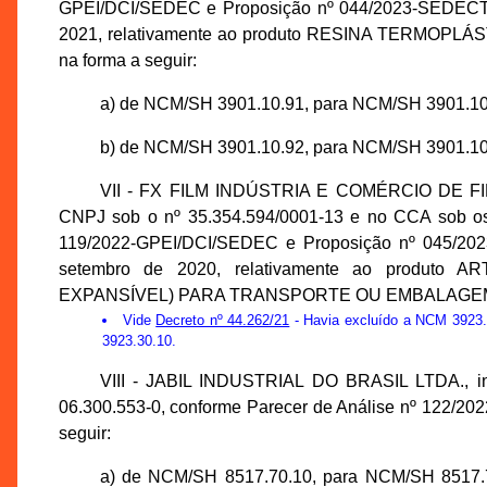
GPEI/DCI/SEDEC e Proposição nº 044/2023-SEDECTI, i
2021, relativamente ao produto RESINA TERMO
na forma a seguir:
a) de NCM/SH 3901.10.91, para NCM/SH 3901.10
b) de NCM/SH 3901.10.92, para NCM/SH 3901.10
VII - FX FILM INDÚSTRIA E COMÉRCIO DE FI
CNPJ sob o nº 35.354.594/0001-13 e no CCA sob os 
119/2022-GPEI/DCI/SEDEC e Proposição nº 045/2023
setembro de 2020, relativamente ao produt
EXPANSÍVEL) PARA TRANSPORTE OU EMBALAGEM, de
Vide
Decreto nº 44.262/21
- Havia excluído a NCM 3923.
3923.30.10.
VIII - JABIL INDUSTRIAL DO BRASIL LTDA., in
06.300.553-0, conforme Parecer de Análise nº 122/2
seguir:
a) de NCM/SH 8517.70.10, para NCM/SH 8517