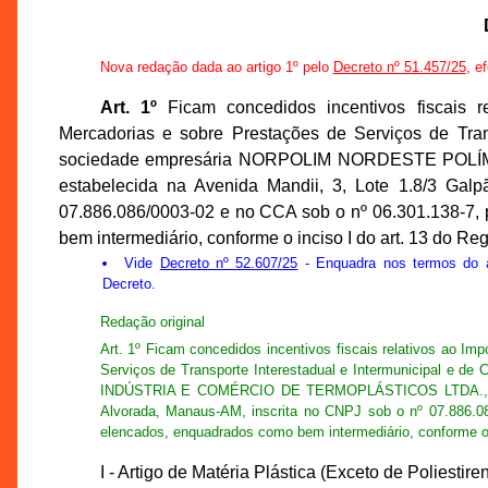
Nova redação dada ao artigo 1º pelo
Decreto nº 51.457/25
, e
Art. 1º
Ficam concedidos incentivos fiscais r
Mercadorias e sobre Prestações de Serviços de Tran
sociedade empresária NORPOLIM NORDESTE PO
estabelecida na Avenida Mandii, 3, Lote 1.8/3 Galpã
07.886.086/0003-02 e no CCA sob o nº 06.301.138-7, 
bem intermediário, conforme o inciso I do art. 13 do R
Vide
Decreto nº 52.607/25
- Enquadra nos termos do a
Decreto.
Redação original
Art. 1º Ficam concedidos incentivos fiscais relativos ao I
Serviços de Transporte Interestadual e Intermunicipal
INDÚSTRIA E COMÉRCIO DE TERMOPLÁSTICOS LTDA., estab
Alvorada, Manaus-AM, inscrita no CNPJ sob o nº 07.886.08
elencados, enquadrados como bem intermediário, conforme o 
I - Artigo de Matéria Plástica (Exceto de Polies