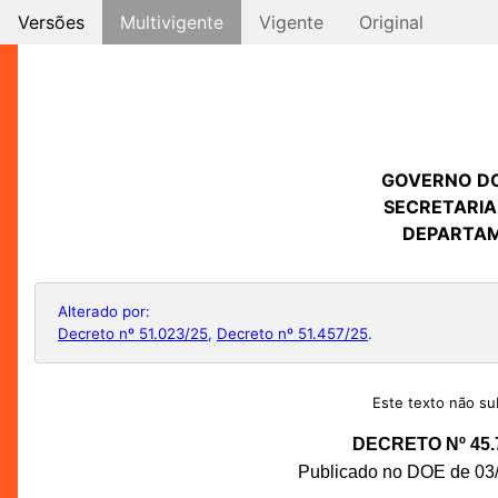
Versões
Multivigente
Vigente
Original
GOVERNO D
SECRETARIA
DEPARTAM
Alterado por:
Decreto nº 51.023/25
,
Decreto nº 51.457/25
.
Este texto não sub
DECRETO Nº 45.
Publicado no DOE de 03/0