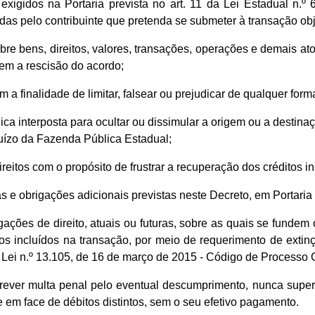
gidos na Portaria prevista no art. 11 da Lei Estadual n.º 6
das pelo contribuinte que pretenda se submeter à transação obj
sobre bens, direitos, valores, transações, operações e demais 
em a rescisão do acordo;
m a finalidade de limitar, falsear ou prejudicar de qualquer form
rídica interposta para ocultar ou dissimular a origem ou a destina
juízo da Fazenda Pública Estadual;
reitos com o propósito de frustrar a recuperação dos créditos ins
s e obrigações adicionais previstas neste Decreto, em Portaria
gações de direito, atuais ou futuras, sobre as quais se fundem 
tos incluídos na transação, por meio de requerimento de exti
 Lei n.º 13.105, de 16 de março de 2015 - Código de Processo C
ever multa penal pelo eventual descumprimento, nunca superi
em face de débitos distintos, sem o seu efetivo pagamento.