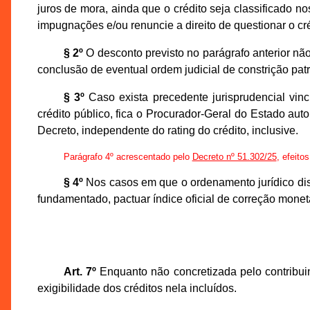
juros de mora, ainda que o crédito seja classificado n
impugnações e/ou renuncie a direito de questionar o créd
§ 2º
O desconto previsto no parágrafo anterior não
conclusão de eventual ordem judicial de constrição patr
§ 3º
Caso exista precedente jurisprudencial vin
crédito público, fica o Procurador-Geral do Estado aut
Decreto, independente do rating do crédito, inclusive.
Parágrafo 4º acrescentado pelo
Decreto nº 51.302/25
, efeito
§ 4º
Nos casos em que o ordenamento jurídico disp
fundamentado, pactuar índice oficial de correção monetár
Art. 7º
Enquanto não concretizada pelo contribui
exigibilidade dos créditos nela incluídos.