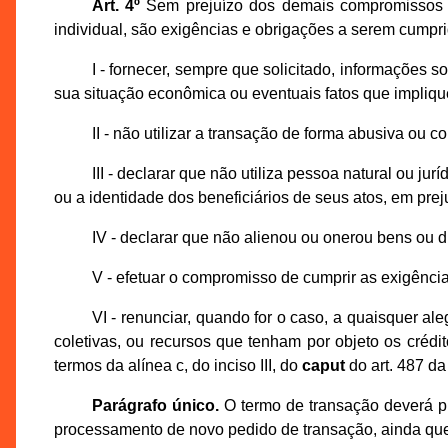
Art. 4º
Sem prejuízo dos demais compromissos exi
individual, são exigências e obrigações a serem cumpri
I - fornecer, sempre que solicitado, informações 
sua situação econômica ou eventuais fatos que impliqu
II - não utilizar a transação de forma abusiva ou co
III - declarar que não utiliza pessoa natural ou ju
ou a identidade dos beneficiários de seus atos, em pre
IV - declarar que não alienou ou onerou bens ou di
V - efetuar o compromisso de cumprir as exigência
VI - renunciar, quando for o caso, a quaisquer ale
coletivas, ou recursos que tenham por objeto os crédi
termos da alínea c, do inciso III, do
caput
do art. 487 da
Parágrafo único.
O termo de transação deverá pr
processamento de novo pedido de transação, ainda que 