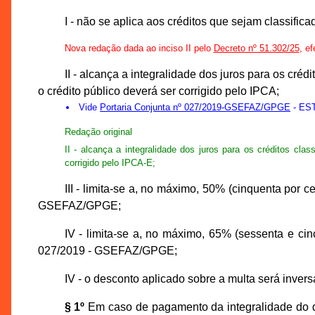
I - não se aplica aos créditos que sejam classifi
Nova redação dada ao inciso II pelo
Decreto nº 51.302/25
, ef
II - alcança a integralidade dos juros para os cré
o crédito público deverá ser corrigido pelo IPCA;
Vide
Portaria Conjunta nº 027/2019-GSEFAZ/GPGE
- EST
Redação original
II - alcança a integralidade dos juros para os créditos cl
corrigido pelo IPCA-E;
III - limita-se a, no máximo, 50% (cinquenta por c
GSEFAZ/GPGE;
IV - limita-se a, no máximo, 65% (sessenta e cinc
027/2019 - GSEFAZ/GPGE;
IV - o desconto aplicado sobre a multa será inver
§ 1º
Em caso de pagamento da integralidade do dé