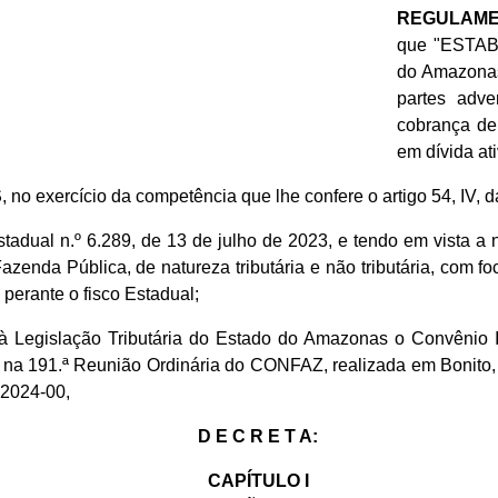
REGULAM
que "ESTABE
do Amazonas
partes adver
cobrança de 
em dívida ati
S
, no exercício da competência que lhe confere o artigo 54, IV, 
Estadual n.º 6.289, de 13 de julho de 2023, e tendo em vista a 
Fazenda Pública, de natureza tributária e não tributária, com fo
 perante o fisco Estadual;
 Legislação Tributária do Estado do Amazonas o Convênio IC
do na 191.ª Reunião Ordinária do CONFAZ, realizada em Bonito
.2024-00,
D E C R E T A:
CAPÍTULO I