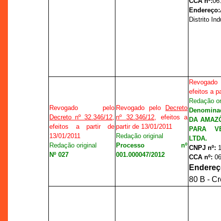
CCA nº:
06
Endereço:
Distrito Ind
Revogado
efeitos a p
Redação or
Revogado pelo
Revogado pelo
Decreto
Denomina
Decreto nº 32.346/12
,
nº 32.346/12
, efeitos a
DA AMAZÔ
efeitos a partir de
partir de 13/01/2011
PARA V
13/01/2011
Redação original
LTDA.
Redação original
Processo nº
CNPJ nº:
Nº 027
001.000047/2012
CCA nº:
06
Endereç
80 B - C