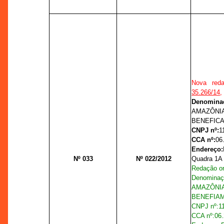
Nova red
35.266/14
,
Denominaç
AMAZÔNIA
BENEFICA
CNPJ nº:
1
CCA nº:
06
Endereço:
Nº 033
Nº 022/2012
Quadra 1A -
Redação or
Denomina
AMAZÔ
BENEFIAM
CNPJ nº:
1
CCA nº:
06.