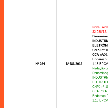
Nova red
32.988/12
,
Denomina
INDÚSTRI
ELETRÔN
CNPJ nº:
1
CCA nº:
06
Endereço:
Nº 024
Nº
486
/2012
1.13 EPCV-E
Redação or
Denomin
INDÚST
ELETROEL
CNPJ nº:
1
CCA nº:
06.
Endereço:
1.13 EPCV-E